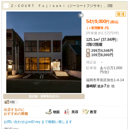
Ｚ－ＣＯＵＲＴ Ｆｕｊｉｓａｋｉ（ジーコートフジサキ）、2階
54
9,000
万
円
[税込]
-
(＋管理費等
円
)
[坪単価 約1.5万円/坪]
125.1m² (37.84坪)
|
2階
/
2階建
299万4,546円
敷
109万8,000円
礼
保証金
－
駐車場
あり(1万1,000
円/台)
福岡市早良区弥生1-4-14
7
藤崎駅
他
徒歩
分
貸店舗・貸事務所(区分)
6枚
出店するのに
物販
美容
教育
おすすめの業種
お問い合わせは㈱El rey まで御願い致します