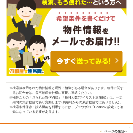
※検索後表示された物件情報と現況に相違がある場合があります。物件に関す
るお問合せは、各不動産会社様に直接ご連絡ください。
※物件ごとの「見られた数(PV数)」「検討人数(マイリスト追加数)」は、一定
期間の集計数値であり変動します(掲載時からの累計数値ではありません)。
※検索条件保存・読込機能を利用するには、ブラウザの「Cookieの設定」が有
効になっている必要があります。
ページの先頭へ