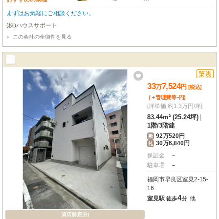
まずはお気軽にご相談ください。
(株)ハウスサポート
この会社の全物件を見る
33
7,524
万
円
[税込]
-
(＋管理費等
円
)
[坪単価 約1.3万円/坪]
83.44m² (25.24坪)
|
1階
/
3階建
92万520円
敷
30万6,840円
礼
保証金
－
駐車場
－
福岡市早良区室見2-15-
16
4
室見駅
他
徒歩
分
貸店舗(区分)