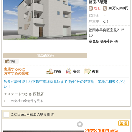
路面
/
3階建
なし
30万6,840円
敷
礼
保証金
－
駐車場
なし
福岡市早良区室見2-15-
16
4
室見駅
他
徒歩
分
貸店舗(区分)
3枚
出店するのに
喫茶
美容
教育
おすすめの業種
飲食相談可能！地下鉄空港線室見駅まで徒歩4分の好立地！業種ご相談くださ
い！
エステートつかさ 西新店
この会社の全物件を見る
D.Clarest MELDIA早良街道
29
8,100
万
円
[税込]