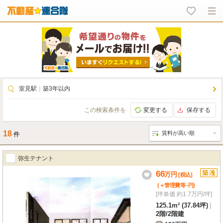
室見駅
｜
築3年以内
この検索条件を
変更する
保存する
18
件
弥生テナント
66
万
円
[税込]
-
(＋管理費等
円
)
[坪単価 約1.7万円/坪]
125.1m² (37.84坪)
|
2階
/
2階建