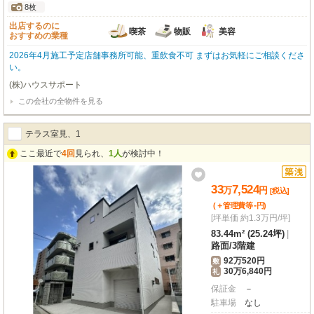
8枚
出店するのに
喫茶
物販
美容
おすすめの業種
2026年4月施工予定店舗事務所可能、重飲食不可 まずはお気軽にご相談くださ
い。
(株)ハウスサポート
この会社の全物件を見る
テラス室見、1
ここ最近で
4回
見られ、
1人
が検討中！
33
7,524
万
円
[税込]
-
(＋管理費等
円
)
[坪単価 約1.3万円/坪]
83.44m² (25.24坪)
|
路面
/
3階建
92万520円
敷
30万6,840円
礼
保証金
－
駐車場
なし