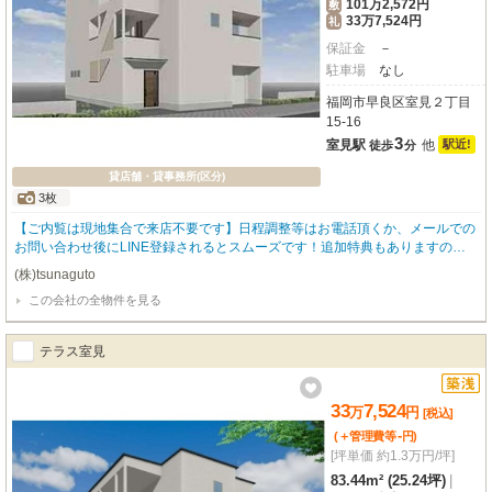
101万2,572円
敷
33万7,524円
礼
保証金
－
駐車場
なし
福岡市早良区室見２丁目
15-16
3
室見駅
他
駅近!
徒歩
分
貸店舗・貸事務所(区分)
3枚
【ご内覧は現地集合で来店不要です】日程調整等はお電話頂くか、メールでの
お問い合わせ後にLINE登録されるとスムーズです！追加特典もありますので
詳細はお気軽にお問い合わせ下さい♪
(株)tsunaguto
この会社の全物件を見る
テラス室見
33
7,524
万
円
[税込]
-
(＋管理費等
円
)
[坪単価 約1.3万円/坪]
83.44m² (25.24坪)
|