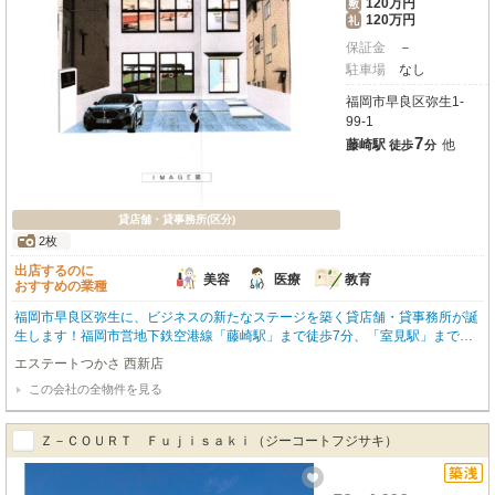
120万円
敷
120万円
礼
保証金
－
駐車場
なし
福岡市早良区弥生1-
99-1
7
藤崎駅
他
徒歩
分
貸店舗・貸事務所(区分)
2枚
出店するのに
美容
医療
教育
おすすめの業種
福岡市早良区弥生に、ビジネスの新たなステージを築く貸店舗・貸事務所が誕
生します！福岡市営地下鉄空港線「藤崎駅」まで徒歩7分、「室見駅」まで徒
歩10分と、主要駅へのアクセスが良好です。広々とした125.1㎡の空間は、ス
エステートつかさ 西新店
ケルトン渡しのため、お客様の事業内容に合わせて自由に内装をデザインでき
この会社の全物件を見る
ます。幹線道路沿いの視認性の良さも魅力です。周辺にはコンビニや銀行、多
様な飲食店が揃い、日々のビジネスをサポートする利便性の高い立地。美容・
健康・介護、医療、教育・スクール関連の事業をお考えの方に特におすすめで
Ｚ－ＣＯＵＲＴ Ｆｕｊｉｓａｋｉ（ジーコートフジサキ）
す。2026年3月引き渡し予定。この機会に、理想のビジネス空間を実現しませ
んか？詳細はお気軽にお問い合わせください！