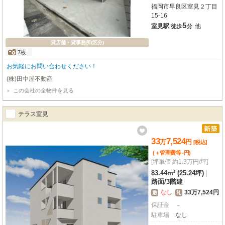
福岡市早良区室見２丁目
15-16
5
室見駅
他
徒歩
分
貸店舗・貸事務所(区分)
7枚
お気軽にお問い合わせください！
(株)田中屋不動産
この会社の全物件を見る
テラス室見
33
7,524
万
円
[税込]
-
(＋管理費等
円
)
[坪単価 約1.3万円/坪]
83.44m² (25.24坪)
|
路面
/
3階建
なし
33万7,524円
敷
礼
保証金
－
駐車場
なし