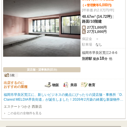
6,000
(＋管理費等
円
)
[坪単価 約2.0万円/坪]
48.67m² (14.72坪)
|
路面
/
10階建
27万1,000円
敷
27万1,000円
礼
保証金
－
駐車場
なし
福岡市早良区荒江2-8-6
18
別府駅
他
徒歩
分
貸店舗・貸事務所(区分)
1枚
出店するのに
物販
美容
教育
おすすめの業種
福岡市早良区荒江に、新しいビジネスの拠点にぴったりの貸店舗・事務所「D.
Clarest MELDIA早良街道」が誕生しました！2026年2月築の綺麗な新築物件
で、気持ちよく新生活をスタートしていただけます。魅力は何と言っても、視
エステートつかさ 西新店
認性の高い路面店であること。さらに、内装を自由にデザインできるスケルト
この会社の全物件を見る
ン仕様なので、お客様の理想とする店舗やオフィスをゼロから創り上げること
が可能です。周辺には、銀行やドラッグストア、コンビニ、スーパー「サニー
荒江店」が徒歩4分圏内に揃い、日々の業務や従業員の方の利便性も抜群で