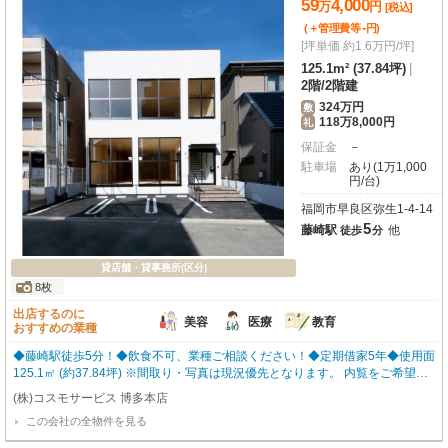
59
4,000
万
円
[税込]
-
(＋管理費等
円
)
[坪単価 約1.6万円/坪]
125.1m² (37.84坪)
|
2階
/
2階建
324万円
敷
118万8,000円
礼
保証金
－
駐車場
あり(1万1,000
円/台)
福岡市早良区弥生1-4-14
5
藤崎駅
他
徒歩
分
貸店舗・貸事務所(区分)
8枚
出店するのに
美容
医療
教育
おすすめの業種
◆藤崎駅徒歩5分！◆飲食不可、業種ご相談ください！◆定期借家5年◆使用面積
125.1㎡ (約37.84坪) ※間取り・写真は現況優先となります。 内覧をご希望の
方はお気軽にお申し付けください！ 福岡の物件全てご紹介出来ます！！何で
(株)コスモサービス 博多本店
もご相談下さい♪
この会社の全物件を見る