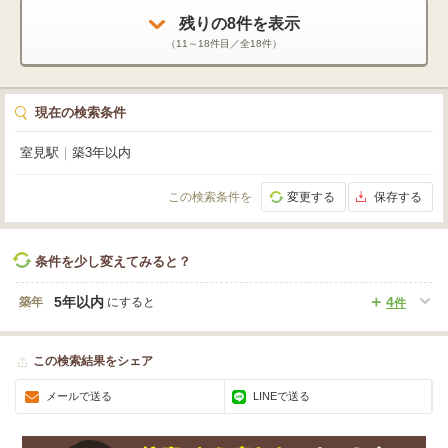
す。小売・物販、美容・健康・介護、教育・スクールなど、幅広い業種におす
残りの
8
件を表示
すめですよ。新しい一歩を踏み出す皆様を応援するこの物件で、理想のビジネ
スを実現しませんか？ぜひ一度、現地をご覧になってみてください。
（
11～18
件目／全
18
件）
現在の検索条件
室見駅
｜
築3年以内
この検索条件を
変更する
保存する
条件を少し変えてみると？
5年以内
4
築年
にすると
件
この検索結果をシェア
メールで送る
LINEで送る