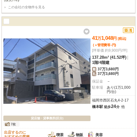
(株)El rey
この会社の全物件を見る
41
1,048
万
円
[税込]
-
(＋管理費等
円
)
[坪単価 約9,900円/坪]
137.28m² (41.52坪)
|
1階
/
4階建
37万3,680円
敷
37万3,680円
礼
保証金
－
駐車場
あり(1万1,000
円/台)
福岡市西区石丸4-2-17
24
橋本駅
他
徒歩
分
貸店舗・貸事務所(区分)
7枚
出店するのに
喫茶
物販
美容
おすすめの業種