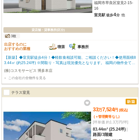
福岡市早良区室見2-15-
16
4
室見駅
他
徒歩
分
貸店舗・貸事務所(区分)
3枚
出店するのに
喫茶
事務所
おすすめの業種
【新築】◆室見駅徒歩4分！◆軽飲食相談可能、ご相談ください！◆使用面積8
3.44㎡ (約25.24坪) ※間取り・写真は現況優先となります。 福岡の物件全てご
紹介出来ます！！何でもご相談下さい♪
(株)コスモサービス 博多本店
この会社の全物件を見る
テラス室見
33
7,524
万
円
[税込]
(＋管理費等
なし
)
[坪単価 約1.3万円/坪]
83.44m² (25.24坪)
|
路面
/
3階建