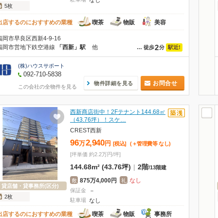
なし
5枚
出店するのにおすすめの業種
喫茶
物販
美容
福岡市早良区西新4-9-16
2
福岡市営地下鉄空港線
「西新」駅
他
駅近!
…
徒歩
分
(株)ハウスサポート
092-710-5838
お問合せ
物件詳細を見る
この会社の全物件を見る
西新商店街中！2Fテナント144.68㎡
（43.76坪）！スケ…
CREST西新
96
2,940
万
円
[税込]
(＋管理費等
なし
)
[坪単価 約2.2万円/坪]
144.68m² (43.76坪)
|
2階
/
13階建
875万4,000円
なし
敷
礼
貸店舗・貸事務所(区分)
保証金
－
2枚
駐車場
なし
出店するのにおすすめの業種
喫茶
物販
事務所