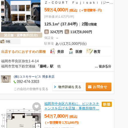
Ｚ－ＣＯＵＲＴ Ｆｕｊｉｓａｋｉ（ジーコートフジサキ）
59
4,000
万
円
[税込]
(＋管理費等
-
円
)
[坪単価 約1.6万円/坪]
125.1m² (37.84坪)
|
2階
/
2階建
324万円
118万8,000円
敷
礼
貸店舗・貸事務所(区分)
保証金
－
8枚
駐車場
あり(1万1,000円/台)
出店するのにおすすめの業種
美容
医療
教育
福岡市早良区弥生1-4-14
5
福岡市営地下鉄空港線
「藤崎」駅
他
…
徒歩
分
(株)コスモサービス 博多本店
092-474-3303
お問合せ
物件詳細を見る
この会社の全物件を見る
福岡市中央区六本松に、ビジネスチ
ャンスを広げる店舗・事務所物件…
54
7,800
万
円
[税込]
(＋管理費等
1
万
1,000
円
)