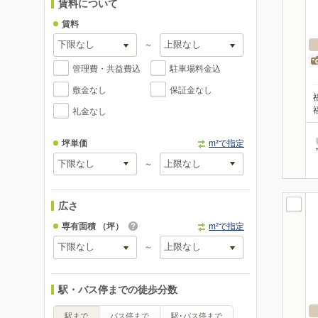
賃料について
賃料
～
管理費・共益費込
駐車場料金込
敷金なし
保証金なし
礼金なし
坪単価
m²で指定
～
広さ
専有面積
（坪）
m²で指定
～
駅・バス停までの徒歩分数
駅まで
バス停まで
駅･バス停まで