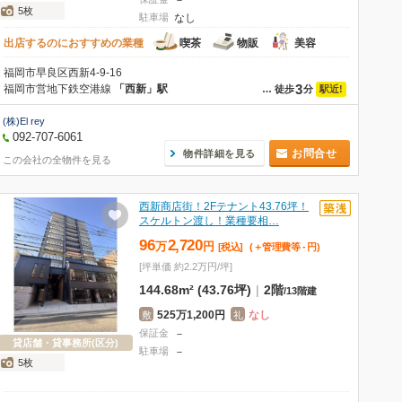
－
5枚
駐車場
なし
出店するのにおすすめの業種
喫茶
物販
美容
福岡市早良区西新4-9-16
3
福岡市営地下鉄空港線
「西新」駅
駅近!
…
徒歩
分
(株)El rey
092-707-6061
お問合せ
物件詳細を見る
この会社の全物件を見る
西新商店街！2Fテナント43.76坪！
スケルトン渡し！業種要相…
96
2,720
万
円
[税込]
(＋管理費等
-
円
)
[坪単価 約2.2万円/坪]
144.68m² (43.76坪)
|
2階
/
13階建
525万1,200円
なし
敷
礼
保証金
－
貸店舗・貸事務所(区分)
駐車場
－
5枚