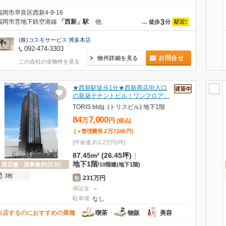
福岡市早良区西新4-9-16
3
福岡市営地下鉄空港線
「西新」駅
他
駅近!
…
徒歩
分
(株)コスモサービス 博多本店
092-474-3303
お問合せ
物件詳細を見る
この会社の全物件を見る
★西新駅徒歩1分★西新商店街入口
の新築テナントビル！ワンフロア…
TORIS bldg. (トリスビル) 地下1階
84
7,000
万
円
[税込]
(＋管理費等
2
万
7,500
円
)
[坪単価 約3.2万円/坪]
87.45m² (26.45坪)
|
地下1階
貸店舗・貸事務所(区分)
/
10階建
(地下1階)
3枚
231万円
敷
保証金
－
駐車場
なし
出店するのにおすすめの業種
喫茶
物販
美容