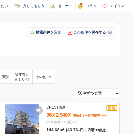
りたい
探してもらう
セミナー
コラム
マイリスト
検索条件
を変更
この条件を
保存する
築年数が
住所別
その他
新しい順
CREST西新
96
2,940
万
円
[税込]
(＋管理費等
-
円
)
[坪単価 約2.2万円/坪]
144.68m² (43.76坪)
|
2階
/
13階建