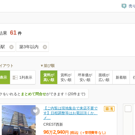
売
61
結果
件
新駅
築3年以内
イアウト
▼並び順
賃料が
賃料が
坪単価が
面積が
列表示
1列表示
新着順
高い順
安い順
安い順
広い順
クをいれると
まとめて問合せ
ができます！(20件まで)
【ご内覧は現地集合で来店不要で
す】日程調整等はお電話頂くか、
メ…
CREST西新
96
2,940
万
円
[税込]
(＋管理費等
なし
)