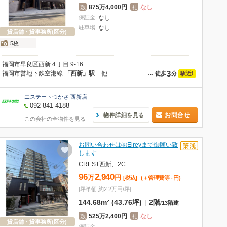
875万4,000円
なし
敷
礼
保証金
なし
駐車場
なし
貸店舗・貸事務所(区分)
5枚
福岡市早良区西新４丁目 9-16
3
福岡市営地下鉄空港線
「西新」駅
他
駅近!
…
徒歩
分
エステートつかさ 西新店
092-841-4188
お問合せ
物件詳細を見る
この会社の全物件を見る
お問い合わせは㈱Elreyまで御願い致
します
CREST西新、2C
96
2,940
万
円
[税込]
(＋管理費等
-
円
)
[坪単価 約2.2万円/坪]
144.68m² (43.76坪)
|
2階
/
13階建
525万2,400円
なし
敷
礼
貸店舗・貸事務所(区分)
保証金