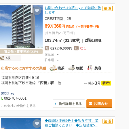
お問い合わせは㈱Elreyまで御願い致
します
CREST西新、2B
69
360
万
円
[税込]
(＋管理費等
-
円
)
[坪単価 約2.2万円/坪]
103.74m² (31.38坪)
|
2階
/
13階建
627万6,000円
なし
敷
礼
貸店舗・貸事務所(区分)
保証金
－
4枚
駐車場
－
出店するのにおすすめの業種
喫茶
物販
美容
福岡市早良区西新4-9-16
3
福岡市営地下鉄空港線
「西新」駅
他
駅近!
…
徒歩
分
(株)El rey
092-707-6061
お問合せ
物件詳細を見る
この会社の全物件を見る
◆藤崎駅徒歩5分！◆飲食不可、業
種ご相談ください！◆定期借家5…