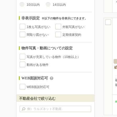
10日以内
14日以内
非表示設定
※以下の物件を非表示にできます。
1枚も写真がない
外観写真がない
間取り図がない
定期借家契約
物件写真・動画についての設定
写真が充実している物件（10枚以上）
動画がある物件
WEB面談対応可
WEB面談対応可
不動産会社で絞り込む