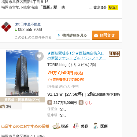
福岡市早良区西新4丁目 9-16
3
福岡市営地下鉄空港線
「西新」駅
他
駅近!
…
徒歩
分
(株)田中屋不動産
092-555-7088
お問合せ
物件詳細を見る
この会社の全物件を見る
★西新駅徒歩1分★西新商店街入口
の新築テナントビル！ワンフロア…
TORIS bldg. (トリスビル) 2階
79
7,500
万
円
[税込]
(＋管理費等
2
万
7,500
円
)
[坪単価 約2.9万円/坪]
91.13m² (27.56坪)
|
2階
/
10階建
(地下1階)
貸店舗・貸事務所(区分)
217万5,000円
なし
敷
礼
3枚
保証金
なし
駐車場
なし
出店するのにおすすめの業種
喫茶
美容
医療
福岡市早良区西新4丁目9-3