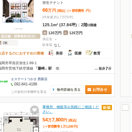
弥生テナント
66
万
円
[税込]
(＋管理費等
-
円
)
[坪単価 約1.7万円/坪]
125.1m² (37.84坪)
|
2階
/
2階建
120万円
120万円
敷
礼
貸店舗・貸事務所(区分)
保証金
－
2枚
駐車場
なし
出店するのにおすすめの業種
美容
医療
教育
福岡市早良区弥生1-99-1
7
福岡市営地下鉄空港線
「藤崎」駅
他
…
徒歩
分
エステートつかさ 西新店
092-841-4188
お問合せ
物件詳細を見る
この会社の全物件を見る
事務所、物販等お気軽にご相談くだ
さい。
54
7,800
万
円
[税込]
(＋管理費等
1
万
1,000
円
)