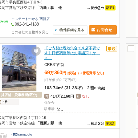
福岡市早良区西新4丁目9-3
2
福岡市営地下鉄空港線
「西新」駅
他
駅近!
…
徒歩
分
エステートつかさ 西新店
092-841-4188
お問合せ
物件詳細を見る
この会社の全物件を見る
【ご内覧は現地集合で来店不要で
す】日程調整等はお電話頂くか、
メ…
CREST西新
69
360
万
円
[税込]
(＋管理費等
なし
)
[坪単価 約2.2万円/坪]
103.74m² (31.38坪)
|
2階
/
13階建
貸店舗・貸事務所(区分)
414万2,160円
なし
敷
礼
4枚
保証金
－
駐車場
なし
福岡市早良区西新４丁目9-16
2
福岡市営地下鉄空港線
「西新」駅
他
駅近!
…
徒歩
分
(株)tsunaguto