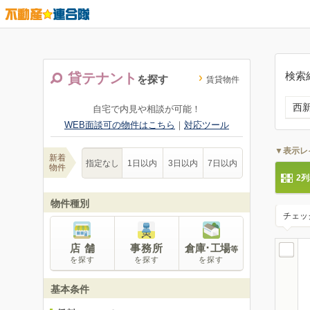
検索
貸テナント
を探す
賃貸物件
西
自宅で内見や相談が可能！
WEB面談可の物件はこちら
｜
対応ツール
▼表示レ
新着
指定なし
1日以内
3日以内
7日以内
物件
2
物件種別
チェッ
店 舗
事務所
倉庫･工場
等
を探す
を探す
を探す
基本条件