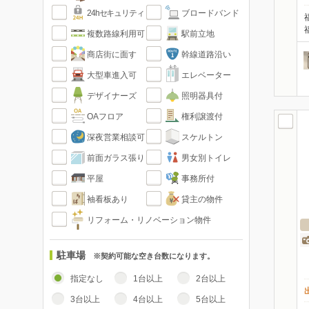
24hセキュリティ
ブロードバンド
複数路線利用可
駅前立地
商店街に面す
幹線道路沿い
大型車進入可
エレベーター
デザイナーズ
照明器具付
OAフロア
権利譲渡付
深夜営業相談可
スケルトン
前面ガラス張り
男女別トイレ
平屋
事務所付
袖看板あり
貸主の物件
リフォーム・リノベーション物件
駐車場
※契約可能な空き台数になります。
指定なし
1台以上
2台以上
3台以上
4台以上
5台以上