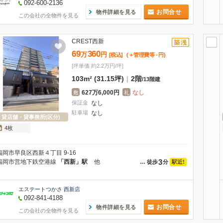
092-600-2136
お問合せ
物件詳細を見る
この会社の全物件を見る
CREST西新
69
360
万
円
[税込]
(＋管理費等
-
円
)
[坪単価 約2.2万円/坪]
103m² (31.15坪)
|
2階
/
13階建
627万6,000円
なし
敷
礼
保証金
なし
駐車場
なし
貸店舗・貸事務所(区分)
4枚
福岡市早良区西新４丁目 9-16
3
福岡市営地下鉄空港線
「西新」駅
他
駅近!
…
徒歩
分
エステートつかさ 西新店
092-841-4188
お問合せ
物件詳細を見る
この会社の全物件を見る