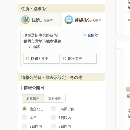
住所・路線/駅
住所
路線/駅
から探す
から探す
現在選択中の路線/駅
全解除
福岡市営地下鉄空港線
西新駅
路線
を変更
駅
を変更
情報公開日・非表示設定・その他
情報公開日
新着物件
更新物件
指定なし
3時間以内
本日
1日以内
3日以内
7日以内