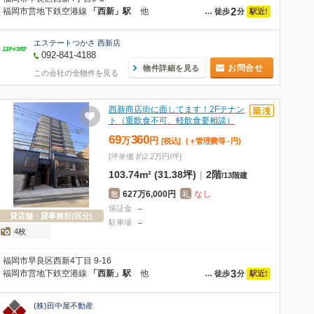
2
福岡市営地下鉄空港線
「西新」駅
他
駅近!
…
徒歩
分
エステートつかさ 西新店
092-841-4188
お問合せ
物件詳細を見る
この会社の全物件を見る
西新商店街に面してます！2Fテナン
ト（重飲食不可、軽飲食要相談）
69
360
万
円
[税込]
(＋管理費等
-
円
)
[坪単価 約2.2万円/坪]
103.74m² (31.38坪)
|
2階
/
13階建
627万6,000円
なし
敷
礼
保証金
－
貸店舗・貸事務所(区分)
駐車場
－
4枚
福岡市早良区西新4丁目 9-16
3
福岡市営地下鉄空港線
「西新」駅
他
駅近!
…
徒歩
分
(株)田中屋不動産