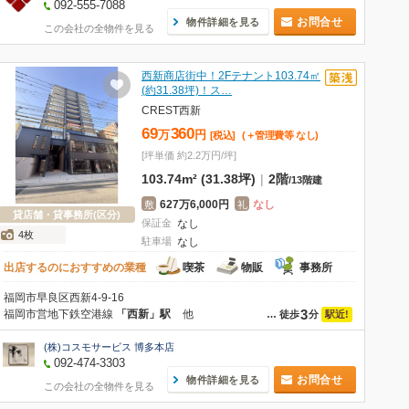
092-555-7088
お問合せ
物件詳細を見る
この会社の全物件を見る
西新商店街中！2Fテナント103.74㎡
(約31.38坪)！ス…
CREST西新
69
360
万
円
[税込]
(＋管理費等
なし
)
[坪単価 約2.2万円/坪]
103.74m² (31.38坪)
|
2階
/
13階建
627万6,000円
なし
敷
礼
貸店舗・貸事務所(区分)
保証金
なし
4枚
駐車場
なし
出店するのにおすすめの業種
喫茶
物販
事務所
福岡市早良区西新4-9-16
3
福岡市営地下鉄空港線
「西新」駅
他
駅近!
…
徒歩
分
(株)コスモサービス 博多本店
092-474-3303
お問合せ
物件詳細を見る
この会社の全物件を見る