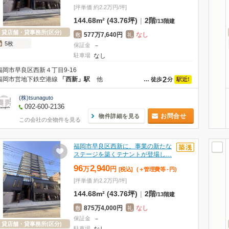
[坪単価 約2.2万円/坪]
144.68m² (43.76坪)
|
2階
/
13階建
貸店舗・貸事務所(区分)
577万7,640円
なし
敷
礼
5枚
保証金
－
駐車場
なし
福岡市早良区西新４丁目9-16
2
福岡市営地下鉄空港線
「西新」駅
他
駅近!
…
徒歩
分
(株)tsunaguto
092-600-2136
お問合せ
物件詳細を見る
この会社の全物件を見る
福岡市早良区西新に、事業の新たな
ステージを築くテナントが登場し…
96
2,940
万
円
[税込]
(＋管理費等
-
円
)
[坪単価 約2.2万円/坪]
144.68m² (43.76坪)
|
2階
/
13階建
875万4,000円
なし
敷
礼
保証金
－
貸店舗・貸事務所(区分)
駐車場