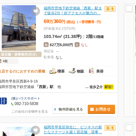
福岡市営地下鉄空港線「西新」駅ま
で徒歩2分！好アクセスが魅力の…
69
360
万
円
[税込]
(＋管理費等
-
円
)
[坪単価 約2.2万円/坪]
103.74m² (31.38坪)
|
2階
/
13階建
627万6,000円
なし
敷
礼
保証金
－
貸店舗・貸事務所(区分)
駐車場
なし
4枚
出店するのにおすすめの業種
喫茶
物販
美容
福岡市早良区西新4-9-16
2
福岡市営地下鉄空港線
「西新」駅
他
駅近!
…
徒歩
分
(株)ハウスサポート
092-710-5838
お問合せ
物件詳細を見る
この会社の全物件を見る
福岡市早良区弥生に、ビジネスの新
たなステージを築く貸店舗・貸事…