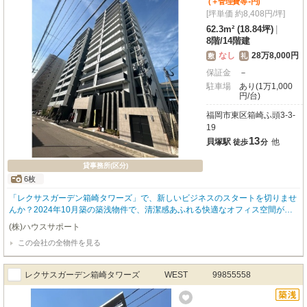
-
(＋管理費等
円
)
[坪単価 約8,408円/坪]
62.3m² (18.84坪)
|
8階
/
14階建
なし
28万8,000円
敷
礼
保証金
－
駐車場
あり(1万1,000
円/台)
福岡市東区箱崎ふ頭3-3-
19
13
貝塚駅
他
徒歩
分
貸事務所(区分)
6枚
「レクサスガーデン箱崎タワーズ」で、新しいビジネスのスタートを切りませ
んか？2024年10月築の築浅物件で、清潔感あふれる快適なオフィス空間が魅
力です。福岡市営地下鉄箱崎線と西鉄貝塚線の「貝塚駅」から徒歩13分、複数
(株)ハウスサポート
路線が利用できるため、通勤や来客にも大変便利です。広々とした2LDK、専
この会社の全物件を見る
有面積62.3㎡の空間は、多様なワークスタイルに対応可能。8階北西向きで明
るく、開放感も感じられます。エアコンやエレベーターはもちろん、インター
ネット環境も整っており、すぐに業務を始められますよ。周辺には「箱崎ふ頭
レクサスガーデン箱崎タワーズ WEST 99855558
2号緑地」などの公園が点在し、リフレッシュにも最適。コンビニや飲食店、
病院も徒歩圏内に揃っており、日々の業務をサポートしてくれるでしょう。駐
車場も完備しているので、お車での通勤も安心。新しいステージを築く拠点と