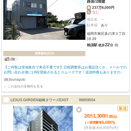
路面
/
2階建
237万6,000円
敷
なし
礼
保証金
－
駐車場
あり
福岡市東区多の津３丁目
18-39
22
柚須駅
他
徒歩
分
貸事務所(区分)
2枚
【ご内覧は現地集合で来店不要です】日程調整等はお電話頂くか、メールでの
お問い合わせ後にLINE登録されるとスムーズです！追加特典もありますので
詳細はお気軽にお問い合わせ下さい♪
(株)tsunaguto
この会社の全物件を見る
LEXUS GARDEN箱崎タワーズEAST 99859504
20
1,300
万
円
[税込]
6,600
(＋管理費等
円
)
[坪単価 約8,959円/坪]