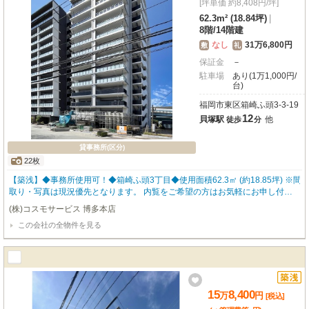
[坪単価 約8,408円/坪]
62.3m² (18.84坪)
|
8階
/
14階建
なし
31万6,800円
敷
礼
保証金
－
駐車場
あり(1万1,000円/
台)
福岡市東区箱崎ふ頭3-3-19
12
貝塚駅
他
徒歩
分
貸事務所(区分)
22枚
【築浅】◆事務所使用可！◆箱崎ふ頭3丁目◆使用面積62.3㎡ (約18.85坪) ※間
取り・写真は現況優先となります。 内覧をご希望の方はお気軽にお申し付け
ください！ 福岡の物件全てご紹介出来ます！！何でもご相談下さい♪
(株)コスモサービス 博多本店
この会社の全物件を見る
15
8,400
万
円
[税込]