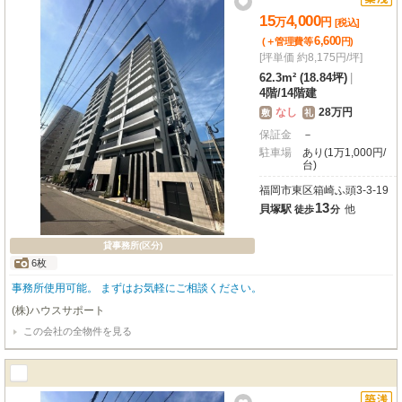
15
4,000
万
円
[税込]
6,600
(＋管理費等
円
)
[坪単価 約8,175円/坪]
62.3m² (18.84坪)
|
4階
/
14階建
なし
28万円
敷
礼
保証金
－
駐車場
あり(1万1,000円/
台)
福岡市東区箱崎ふ頭3-3-19
13
貝塚駅
他
徒歩
分
貸事務所(区分)
6枚
事務所使用可能。 まずはお気軽にご相談ください。
(株)ハウスサポート
この会社の全物件を見る