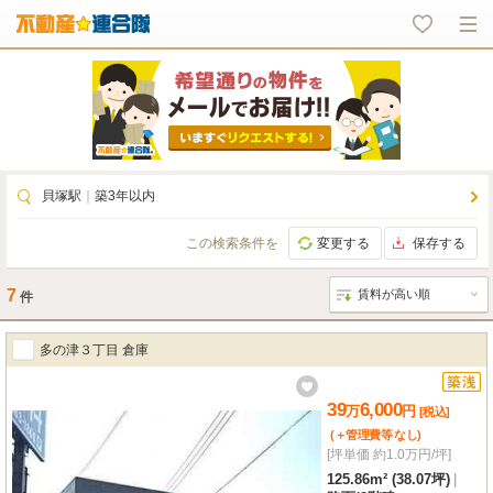
貝塚駅
｜
築3年以内
この検索条件を
変更する
保存する
7
件
多の津３丁目 倉庫
39
6,000
万
円
[税込]
(＋管理費等
なし
)
[坪単価 約1.0万円/坪]
125.86m² (38.07坪)
|