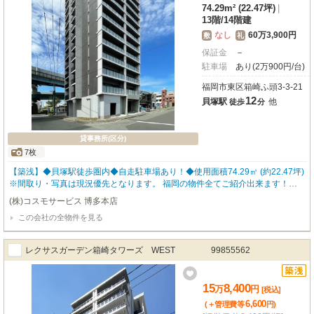
74.29m² (22.47坪)
|
13階
/
14階建
なし
60万3,900円
敷
礼
保証金
－
駐車場
あり(2万900円/台)
福岡市東区箱崎ふ頭3-3-21
12
貝塚駅
他
徒歩
分
貸事務所(区分)
7枚
【築浅】◆貝塚駅徒歩圏内◆自走駐車場あり！◆使用面積74.29㎡ (約22.47坪)
※間取り・写真は現況優先となります。 福岡の物件全てご紹介出来ます！！何
でもご相談下さい♪ 内覧をご希望の方はお気軽にお申し付けください！
(株)コスモサービス 博多本店
この会社の全物件を見る
レクサスガーデン箱崎タワーズ WEST 99855562
15
8,400
万
円
[税込]
6,600
(＋管理費等
円
)