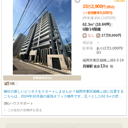
15
2,900
万
円
[税込]
6,600
(＋管理費等
円
)
[坪単価 約8,116円/坪]
62.3m² (18.84坪)
|
6階
/
14階建
なし
27万8,000円
敷
礼
保証金
－
駐車場
あり(1万1,000円/
台)
福岡市東区箱崎ふ頭3-3-19
13
貝塚駅
他
徒歩
分
貸事務所(区分)
5枚
御社の新しいビジネスをスタートしませんか？福岡市東区箱崎ふ頭に位置する
こちらは、2024年10月築の築浅オフィス物件です。広々とした62.3㎡の空間
は、多様なビジネスシーンに対応可能。エアコンやエレベーターはもちろん、
(株)ハウスサポート
インターネット環境やガス・給排水設備も整っており、入居後すぐに快適なオ
この会社の全物件を見る
フィスライフを始められます。貝塚駅まで徒歩13分で、複数路線が利用できる
ため、通勤にも大変便利です。幹線道路沿いの立地は、お客様のアクセスしや
すさにも繋がるでしょう。初期費用を抑えたい方に嬉しい敷金0円。月額11,00
0円で駐車場も完備しており、お車での通勤や来客にも対応できます。周辺に