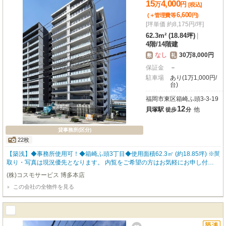
15
4,000
万
円
[税込]
して、ぜひご検討ください。
6,600
(＋管理費等
円
)
[坪単価 約8,175円/坪]
62.3m² (18.84坪)
|
4階
/
14階建
なし
30万8,000円
敷
礼
保証金
－
駐車場
あり(1万1,000円/
台)
福岡市東区箱崎ふ頭3-3-19
12
貝塚駅
他
徒歩
分
貸事務所(区分)
22枚
【築浅】◆事務所使用可！◆箱崎ふ頭3丁目◆使用面積62.3㎡ (約18.85坪) ※間
取り・写真は現況優先となります。 内覧をご希望の方はお気軽にお申し付け
ください！ 福岡の物件全てご紹介出来ます！！何でもご相談下さい♪
(株)コスモサービス 博多本店
この会社の全物件を見る