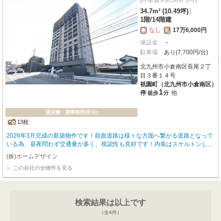
[坪単価 約8,389円/坪]
34.7m² (10.49坪)
|
1階
/
14階建
なし
17万6,000円
敷
礼
保証金
－
駐車場
あり(7,700円/台)
北九州市小倉南区長尾２丁
目３番１４号
祇園町（北九州市小倉南区）
1
停
他
徒歩
分
貸店舗・貸事務所(区分)
13枚
2026年3月完成の新築物件です！前面道路は様々な方面へ繋がる道路となって
いる為、昼夜問わず交通量が多く、視認性も良好です！内装はスケルトンしよ
うとなっており、自分だけの店舗をイチから作ることができます☆
(株)ホームデザイン
この会社の全物件を見る
検索結果は以上です
（全
4
件）