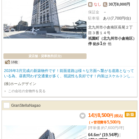
なし
30万8,000円
敷
礼
保証金
－
駐車場
あり(7,700円/台)
北九州市小倉南区長尾２丁
目３番１４号
祇園町（北九州市小倉南区）
1
停
他
徒歩
分
貸店舗・貸事務所(区分)
18枚
2026年3月完成の新築物件です！前面道路は様々な方面へ繋がる道路となって
いる為、昼夜問わず交通量が多く、視認性も良好です！内装はスケルトンしよ
うとなっており、自分だけの店舗をイチから作ることができます☆
(株)ホームデザイン
この会社の全物件を見る
GranStellaNagao
14
8,500
万
円
[税込]
5,500
(＋管理費等
円
)
[坪単価 約7,600円/坪]
64.6m² (19.54坪)
|