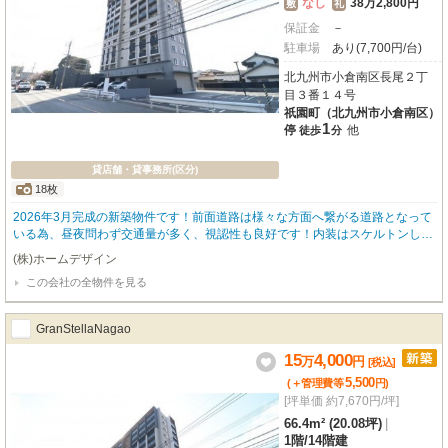
なし
38万2,800円
敷
礼
保証金
－
駐車場
あり(7,700円/台)
北九州市小倉南区長尾２丁
目３番１４号
祇園町（北九州市小倉南区）
1
停
他
徒歩
分
貸店舗・貸事務所(区分)
18枚
2026年3月完成の新築物件です！前面道路は様々な方面へ繋がる道路となって
いる為、昼夜問わず交通量が多く、視認性も良好です！内装はスケルトンしよ
うとなっており、自分だけの店舗をイチから作ることができます☆
(株)ホームデザイン
この会社の全物件を見る
GranStellaNagao
15
4,000
万
円
[税込]
5,500
(＋管理費等
円
)
[坪単価 約7,670円/坪]
66.4m² (20.08坪)
|
1階
/
14階建