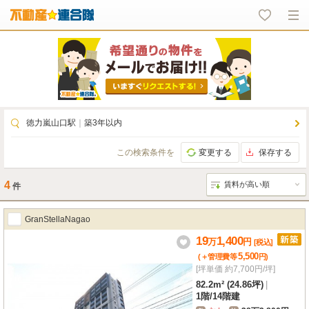
徳力嵐山口駅
｜
築3年以内
この検索条件を
変更する
保存する
4
件
GranStellaNagao
19
1,400
万
円
[税込]
5,500
(＋管理費等
円
)
[坪単価 約7,700円/坪]
82.2m² (24.86坪)
|
1階
/
14階建