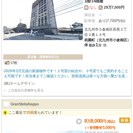
1階
/
14階建
なし
29万7,000円
敷
礼
保証金
－
駐車場
あり(7,700円/台)
北九州市小倉南区長尾２丁
目３番１４号
祇園町（北九州市小倉南区）
1
停
他
徒歩
分
貸店舗・貸事務所(区分)
17枚
2026年3月完成の新築物件です！２号室の結合や、３号室でもご契約すること
も可能です！担当者までご確認ください。前面道路は様々な方面へ繋がる道路
となっている為、昼夜問わず交通量が多く、視認性も良好です！外観も分譲マ
(株)ホームデザイン
ンション並みで、内装はスケルトン仕様となっており、自分だけの店舗をイチ
この会社の全物件を見る
から作ることができます☆隣の号室との壁の一部を取り外して結合することも
可能です！より広い空間として、多様な店舗運用に対応できます！
GranStellaNagao
ここ最近で
35回
見られています！
8
8,000
万
円
[税込]
5,500
(＋管理費等
円
)