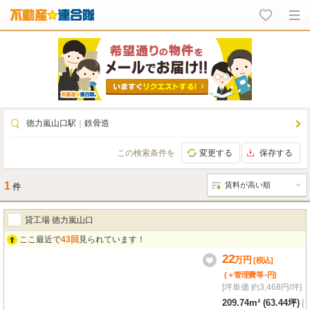
徳力嵐山口駅
｜
鉄骨造
この検索条件を
変更する
保存する
1
件
貸工場 徳力嵐山口
ここ最近で
43回
見られています！
22
万
円
[税込]
-
(＋管理費等
円
)
[坪単価 約3,468円/坪]
209.74m² (63.44坪)
|