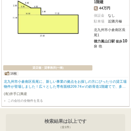
1階建
44万円
礼
保証金
なし
駐車場
近隣月極
北九州市小倉南区長
尾1
10
徳力嵐山口駅
徒歩
他
分
貸店舗・貸事務所(一棟)
16枚
北九州市小倉南区長尾に、新しい事業の拠点をお探しの方にぴったりの貸工場
物件が登場しました！広々とした専有面積209.74㎡の鉄骨造1階建てで、多様
なビジネスニーズに対応できる空間が魅力です。北九州モノレール「徳力嵐山
(有)井手口興産
口」駅まで徒歩10分とアクセスも良好。周辺には徒歩6分のコンビニ「セブン
この会社の全物件を見る
イレブン」や徒歩5分の「ウエルシアプラス」、さらに「業務スーパー」や
「マックスバリュ」も徒歩10分圏内にあり、日々の業務や従業員さんの利便性
もばっちりです。初期費用を抑えたい方に嬉しい敷金0円！駐車場については
ご相談いただけますので、お気軽にお問い合わせください。この広々とした空
検索結果は以上です
間で、あなたのビジネスを大きく飛躍させませんか？ぜひ一度、現地をご覧に
なってみてください。
（全
1
件）