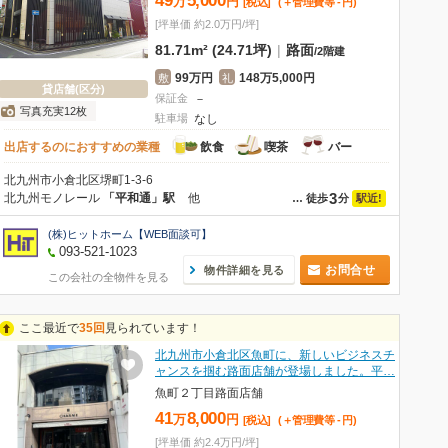
49
5,000
万
円
[税込]
(＋管理費等
-
円
)
[坪単価 約2.0万円/坪]
81.71m² (24.71坪)
|
路面
/
2階建
99万円
148万5,000円
敷
礼
貸店舗(区分)
保証金
－
写真充実12枚
駐車場
なし
出店するのにおすすめの業種
飲食
喫茶
バー
北九州市小倉北区堺町1-3-6
3
北九州モノレール
「平和通」駅
他
駅近!
…
徒歩
分
(株)ヒットホーム【WEB面談可】
093-521-1023
お問合せ
物件詳細を見る
この会社の全物件を見る
ここ最近で
35回
見られています！
北九州市小倉北区魚町に、新しいビジネスチ
ャンスを掴む路面店舗が登場しました。平…
魚町２丁目路面店舗
41
8,000
万
円
[税込]
(＋管理費等
-
円
)
[坪単価 約2.4万円/坪]