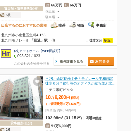
66万円
66万円
敷
礼
貸店舗・貸事務所(区分)
保証金
－
5枚
駐車場
－
出店するのにおすすめの業種
喫茶
物販
事務所
北九州市小倉北区魚町4-153
2
北九州モノレール
「旦過」駅
他
駅近!
…
徒歩
分
(株)ヒットホーム【WEB面談可】
093-521-1023
お問合せ
物件詳細を見る
この会社の全物件を見る
＊JR小倉駅徒歩７分＊モノレール平和通駅
徒歩６分＊銀行等のオフィスが立ち並ぶ北…
ニチフ米町ビル☆
18
9,200
万
円
[税込]
(＋管理費等
5
万
1,500
円
)
[坪単価 約6,074円/坪]
102.98m² (31.15坪)
|
3階
/
8階建
貸事務所(区分)
51万6,000円
敷
2枚