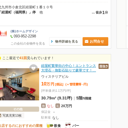
北九州市小倉北区紺屋町１番１０号
1
「紺屋町（福岡県）」停
他
…
徒歩
分
(株)ホームデザイン
093-952-2298
お問合せ
物件詳細を見る
この会社の全物件を見る
ここ最近で
41回
見られています！
紺屋町繁華街の中心！エントランス
大理石・御影石貼りで豪華です！…
ウィステリアビル
10
万
円
[税込]
(＋管理費等
-
円
)
[坪単価 約1.1万円/坪]
30.79m² (9.31坪)
|
5階
/
5階建
なし
20万円
敷
礼
その他
保証金
－
写真充実13枚
駐車場
なし
出店するのにおすすめの業種
飲食
バー