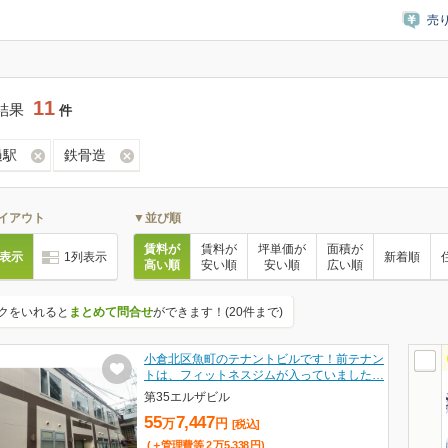
売
11
結果
件
過駅
鉄骨造
イアウト
▼並び順
賃料が
賃料が
坪単価が
面積が
列表示
1列表示
新着順
高い順
安い順
安い順
広い順
クをいれると
まとめて問合せ
ができます！(20件まで)
小倉北区魚町のテナントビルです！前テナン
トは、フィットネスジムが入っていました…
第35エルザビル
55
7,447
万
円
[税込]
(＋管理費等
2
万
5,338
円
)