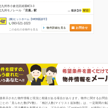
北九州市小倉北区紺屋町3-3
3
北九州モノレール
「旦過」駅
駅近!
…
徒歩
分
(株)ヒットホーム【WEB面談可】
093-521-1023
お問合せ
物件詳細を見る
この会社の全物件を見る
後表示された物件情報と現況に相違がある場合があります。物件に関するお問合
ごとの「見られた数(PV数)」「検討人数(マイリスト追加数)」は、一定期間の
条件保存・読込機能を利用するには、ブラウザの「Cookieの設定」が有効にな