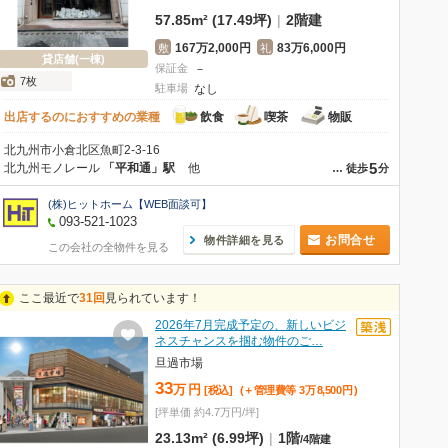
57.85m² (17.49坪)
|
2階建
167万2,000円
83万6,000円
敷
礼
貸店舗(一棟)
保証金
－
7枚
駐車場
なし
出店するのにおすすめの業種
飲食
喫茶
物販
北九州市小倉北区魚町2-3-16
5
北九州モノレール
「平和通」駅
他
…
徒歩
分
(株)ヒットホーム【WEB面談可】
093-521-1023
お問合せ
物件詳細を見る
この会社の全物件を見る
ここ最近で
31回
見られています！
2026年7月完成予定の、新しいビジ
ネスチャンスを掴む物件のご…
旦過市場
33
万
円
[税込]
(＋管理費等
3
万
8,500
円
)
[坪単価 約4.7万円/坪]
23.13m² (6.99坪)
|
1階
/
4階建