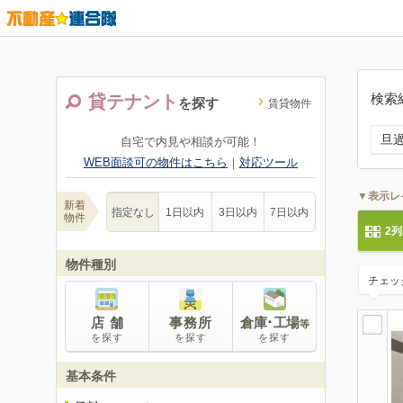
検索
貸テナント
を探す
賃貸物件
旦
自宅で内見や相談が可能！
WEB面談可の物件はこちら
｜
対応ツール
▼表示レ
新着
指定なし
1日以内
3日以内
7日以内
物件
2
物件種別
チェッ
店 舗
事務所
倉庫･工場
等
を探す
を探す
を探す
基本条件