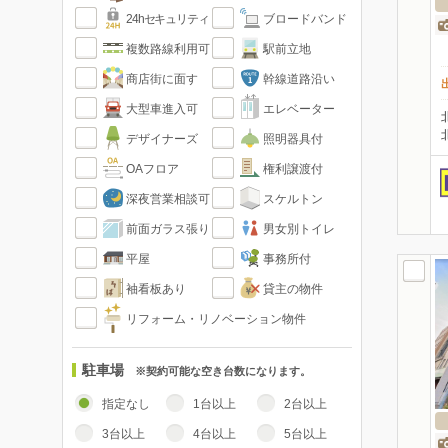
24hセキュリティ
ブロードバンド
複数路線利用可
駅前立地
商店街に面す
幹線道路沿い
大型車進入可
エレベーター
デザイナーズ
照明器具付
OAフロア
権利譲渡付
深夜営業相談可
スケルトン
前面ガラス張り
男女別トイレ
平屋
事務所付
袖看板あり
貸主の物件
リフォーム・リノベーション物件
駐車場
※契約可能な空き台数になります。
指定なし
1台以上
2台以上
3台以上
4台以上
5台以上