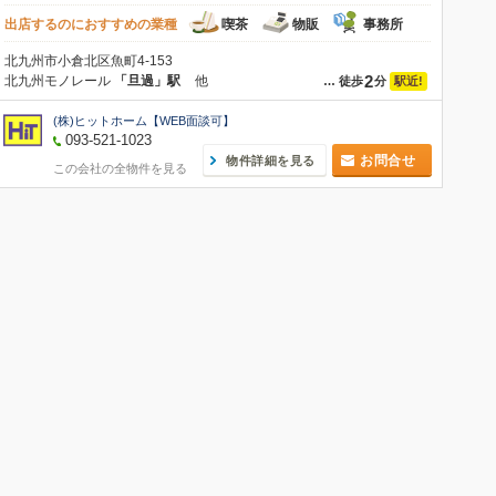
出店するのにおすすめの業種
喫茶
物販
事務所
北九州市小倉北区魚町4-153
2
北九州モノレール
「旦過」駅
他
駅近!
…
徒歩
分
(株)ヒットホーム【WEB面談可】
093-521-1023
お問合せ
物件詳細を見る
この会社の全物件を見る