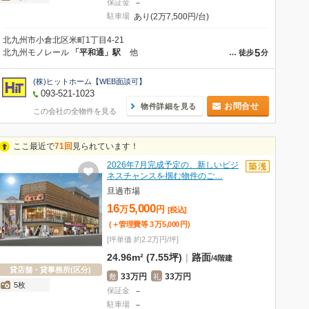
保証金
－
駐車場
あり(2万7,500円/台)
北九州市小倉北区米町1丁目4-21
5
北九州モノレール
「平和通」駅
他
…
徒歩
分
(株)ヒットホーム【WEB面談可】
093-521-1023
お問合せ
物件詳細を見る
この会社の全物件を見る
ここ最近で
71回
見られています！
2026年7月完成予定の、新しいビジ
ネスチャンスを掴む物件のご…
旦過市場
16
5,000
万
円
[税込]
(＋管理費等
3
万
5,000
円
)
[坪単価 約2.2万円/坪]
24.96m² (7.55坪)
|
路面
/
4階建
貸店舗・貸事務所(区分)
33万円
33万円
敷
礼
5枚
保証金
－
駐車場
－