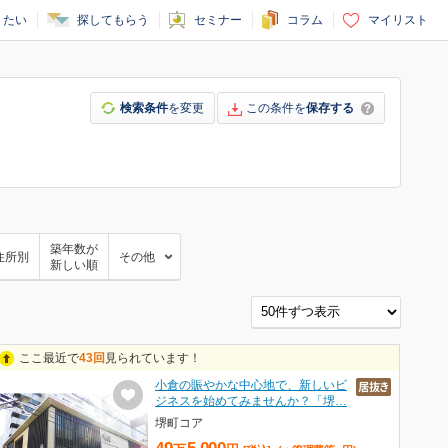
りたい
探してもらう
セミナー
コラム
マイリスト
検索条件
を変更
この条件を
保存する
築年数が
住所別
その他
新しい順
ここ最近で
43回
見られています！
小倉の賑やかな中心地で、新しいビ
ジネスを始めてみませんか？「堺…
堺町コア