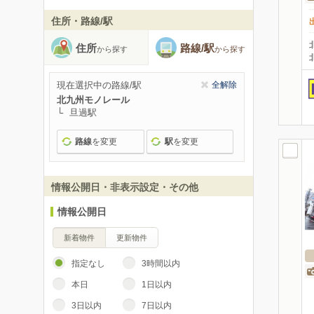
住所・路線/駅
住所
路線/駅
から探す
から探す
現在選択中の路線/駅
全解除
北九州モノレール
旦過駅
路線
を変更
駅
を変更
情報公開日・非表示設定・その他
情報公開日
新着物件
更新物件
指定なし
3時間以内
本日
1日以内
3日以内
7日以内