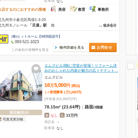
駐車場
なし
出店するのにおすすめの業種
美容
教育
事務所
北九州市小倉北区馬借1-3-20
6
北九州モノレール
「旦過」駅
他
…
徒歩
分
(株)ヒットホーム【WEB面談可】
093-521-1023
お問合せ
物件詳細を見る
この会社の全物件を見る
エムズビル3階に空室が登場！リフォーム済
みのおしゃれな内装が魅力の広々テナント…
エムズビル
16
5,000
万
円
[税込]
(＋管理費等
1
万
1,000
円
)
[坪単価 約6,980円/坪]
78.15m² (23.64坪)
|
路面
/
3階建
貸店舗(区分)
なし
33万円
敷
礼
写真充実20枚
保証金
－
駐車場
なし