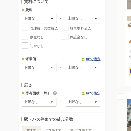
賃料について
賃料
～
管理費・共益費込
駐車場料金込
敷金なし
保証金なし
礼金なし
坪単価
m²で指定
～
広さ
専有面積
（坪）
m²で指定
～
駅・バス停までの徒歩分数
駅まで
バス停まで
駅･バス停まで