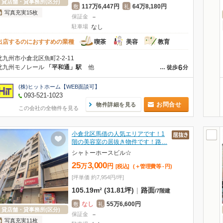
貸店舗・貸事務所(区分)
117万6,447円
64万8,180円
敷
礼
写真充実15枚
保証金
－
駐車場
なし
出店するのにおすすめの業種
喫茶
美容
教育
北九州市小倉北区魚町2-2-11
6
北九州モノレール
「平和通」駅
他
…
徒歩
分
(株)ヒットホーム【WEB面談可】
093-521-1023
お問合せ
物件詳細を見る
この会社の全物件を見る
小倉北区馬借の人気エリアです！1
階の美容室の居抜き物件です！路…
シャトーホースビル☆
25
3,000
万
円
[税込]
(＋管理費等
-
円
)
[坪単価 約7,954円/坪]
105.19m² (31.81坪)
|
路面
/
7階建
なし
55万6,600円
敷
礼
貸店舗・貸事務所(区分)
保証金
－
写真充実11枚