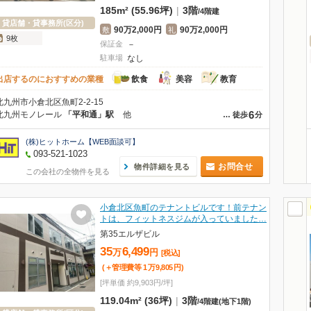
185m² (55.96坪)
|
3階
/
4階建
貸店舗・貸事務所(区分)
90万2,000円
90万2,000円
敷
礼
9枚
保証金
－
駐車場
なし
出店するのにおすすめの業種
飲食
美容
教育
北九州市小倉北区魚町2-2-15
6
北九州モノレール
「平和通」駅
他
…
徒歩
分
(株)ヒットホーム【WEB面談可】
093-521-1023
お問合せ
物件詳細を見る
この会社の全物件を見る
小倉北区魚町のテナントビルです！前テナン
トは、フィットネスジムが入っていました…
第35エルザビル
35
6,499
万
円
[税込]
(＋管理費等
1
万
9,805
円
)
[坪単価 約9,903円/坪]
119.04m² (36坪)
|
3階
/
4階建
(地下1階)