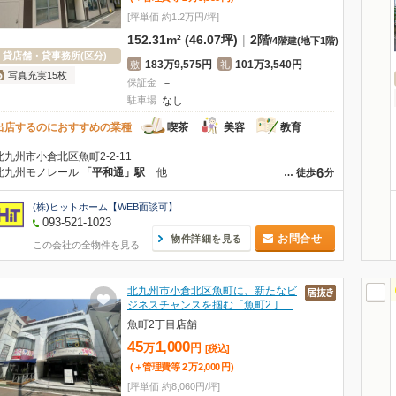
[坪単価 約1.2万円/坪]
152.31m² (46.07坪)
|
2階
/
4階建
(地下1階)
貸店舗・貸事務所(区分)
183万9,575円
101万3,540円
敷
礼
写真充実15枚
保証金
－
駐車場
なし
出店するのにおすすめの業種
喫茶
美容
教育
北九州市小倉北区魚町2-2-11
6
北九州モノレール
「平和通」駅
他
…
徒歩
分
(株)ヒットホーム【WEB面談可】
093-521-1023
お問合せ
物件詳細を見る
この会社の全物件を見る
北九州市小倉北区魚町に、新たなビ
ジネスチャンスを掴む「魚町2丁…
魚町2丁目店舗
45
1,000
万
円
[税込]
(＋管理費等
2
万
2,000
円
)
[坪単価 約8,060円/坪]