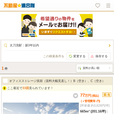
太刀洗駅
｜
築3年以内
この検索条件を
変更する
保存する
1
件
オフィスストレージ筑前（賃料大幅見直し！）B（空き）、C（空き）
ここ最近で
33回
見られています！
77
万
円
[税込]
-
(＋管理費等
円
)
[坪単価 約3,828円/坪]
665m² (201.16坪)
|