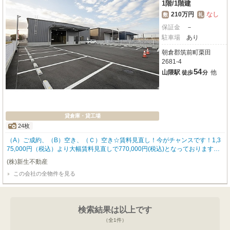
1階
/
1階建
210万円
なし
敷
礼
保証金
－
駐車場
あり
朝倉郡筑前町栗田
2681-4
54
山隈駅
他
徒歩
分
貸倉庫・貸工場
24枚
（A）ご成約、（B）空き、（Ｃ）空き☆賃料見直し！今がチャンスです！1,3
75,000円（税込）より大幅賃料見直しで770,000円(税込)となっております。
是非この機に如何でしょうか。福岡県朝倉郡筑前町栗田に、事業の新たな拠点
(株)新生不動産
として「オフィスストレージ筑前」が誕生しました！2025年10月竣工の新し
この会社の全物件を見る
い鉄骨造平屋建てで、広々とした専有面積665.0㎡をご提供いたします。倉庫
部分は天井高6メートルと開放感があり、大型車もスムーズに進入可能。無料
駐車場が15台分も完備されており、物流の効率化に大きく貢献します。さら
に、快適な事務所スペースも魅力で、OAフロア、空調、照明、キッチンが完
検索結果は以上です
備され、初期投資が大変抑えられます。トイレは男女別に分けられる2か所設
置。従業員の皆様が気持ちよく働ける環境が整っています。女性スタッフに好
（全
1
件）
まれる清潔な環境がうれしいですね。幹線道路沿いに位置し、モスバーガーま