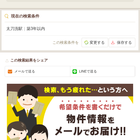
で徒歩2分、セブンイレブンまで徒歩13分と利便性も良好。初期費用を抑えら
れる礼金0円も嬉しいポイントです。貴社のビジネスを加速させる理想的な貸
倉庫・貸工場を、ぜひご検討ください。
現在の検索条件
太刀洗駅
｜
築3年以内
この検索条件を
変更する
保存する
この検索結果をシェア
メールで送る
LINEで送る