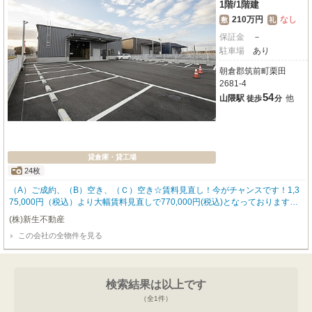
1階
/
1階建
210万円
なし
敷
礼
保証金
－
駐車場
あり
朝倉郡筑前町栗田
2681-4
54
山隈駅
他
徒歩
分
貸倉庫・貸工場
24枚
（A）ご成約、（B）空き、（Ｃ）空き☆賃料見直し！今がチャンスです！1,3
75,000円（税込）より大幅賃料見直しで770,000円(税込)となっております。
是非この機に如何でしょうか。福岡県朝倉郡筑前町栗田に、事業の新たな拠点
(株)新生不動産
として「オフィスストレージ筑前」が誕生しました！2025年10月竣工の新し
この会社の全物件を見る
い鉄骨造平屋建てで、広々とした専有面積665.0㎡をご提供いたします。倉庫
部分は天井高6メートルと開放感があり、大型車もスムーズに進入可能。無料
駐車場が15台分も完備されており、物流の効率化に大きく貢献します。さら
に、快適な事務所スペースも魅力で、OAフロア、空調、照明、キッチンが完
検索結果は以上です
備され、初期投資が大変抑えられます。トイレは男女別に分けられる2か所設
置。従業員の皆様が気持ちよく働ける環境が整っています。女性スタッフに好
（全
1
件）
まれる清潔な環境がうれしいですね。幹線道路沿いに位置し、モスバーガーま