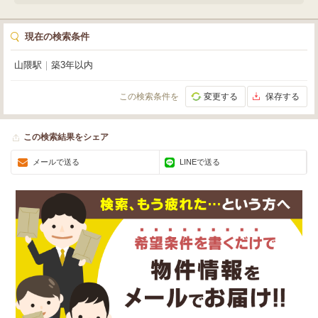
で徒歩2分、セブンイレブンまで徒歩13分と利便性も良好。初期費用を抑えら
れる礼金0円も嬉しいポイントです。貴社のビジネスを加速させる理想的な貸
倉庫・貸工場を、ぜひご検討ください。
現在の検索条件
山隈駅
｜
築3年以内
この検索条件を
変更する
保存する
この検索結果をシェア
メールで送る
LINEで送る