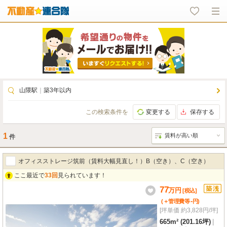
山隈駅
｜
築3年以内
この検索条件を
変更する
保存する
1
件
オフィスストレージ筑前（賃料大幅見直し！）B（空き）、C（空き）
ここ最近で
33回
見られています！
77
万
円
[税込]
-
(＋管理費等
円
)
[坪単価 約3,828円/坪]
665m² (201.16坪)
|