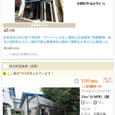
4
谷郷町停
他
徒歩
分
貸事務所(区分)
10枚
佐世保市の中心部で市役所・アーケードも近く便利な立地環境で初期費用・毎
月の賃料抑えてのご契約可能な事務所向け物件で開業をお考えのお客様にお勧
め物件です!！当テナントに関してのご相談はお気軽に㈱縁homeへお問い合わ
(株)縁home
せくださいませ。
この会社の全物件を見る
保立町貸倉庫（貸家）
ここ最近で
62回
見られています！
1
万
円
[税込]
-
(＋管理費等
円
)
[坪単価 約1,003円/坪]
33m² (9.98坪)
|
1階
なし
なし
敷
礼
保証金
－
駐車場
近隣月極