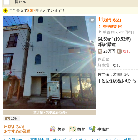
吉岡ビル
ここ最近で
30回
見られています！
11
万
円
[税込]
-
(＋管理費等
円
)
[坪単価 約5,633円/坪]
64.59m² (19.53坪)
|
2階
/
4階建
20万円
なし
敷
礼
保証金
－
駐車場
なし
佐世保市宮崎町3-8
4
中佐世保駅
他
徒歩
分
貸店舗・貸事務所(区分)
15枚
出店するのに
美容
教育
事務所
おすすめの業種