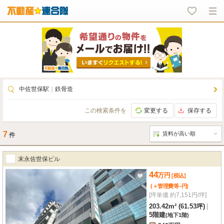
中佐世保駅
｜
鉄骨造
この検索条件を
変更する
保存する
7
件
末永佐世保ビル
44
万
円
[税込]
-
(＋管理費等
円
)
[坪単価 約7,151円/坪]
203.42m² (61.53坪)
|
5階建
(地下1階)