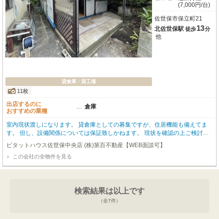
(7,000円/台)
佐世保市保立町21
13
北佐世保駅
徒歩
分
他
貸倉庫・貸工場
11枚
出店するのに
…
倉庫
おすすめの業種
室内現状渡しになります。 貸倉庫としての募集ですが、住居機能も備えてま
す。 但し、設備関係については保証致しかねます。 現状を確認の上ご検討下
さい。
ピタットハウス佐世保中央店 (株)第百不動産【WEB面談可】
この会社の全物件を見る
検索結果は以上です
（全
7
件）