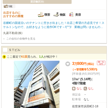
貸店舗(区分)
5枚
出店するのに
喫茶
物販
美容
おすすめの業種
谷郷町の国道沿いのテナントに空きが出ました！出店ご希望の方必見です！ス
ケルトンなので、お好きなように造作OKです～!(^^)! 業種は問いませんので
お気軽にお問い合わせください！
丸菱不動産(株)
この会社の全物件を見る
ＳＴビル
ここ最近で
61回
見られ、
1人
が検討中！
3
800
万
円
[税込]
5,500
(＋管理費等
円
)
[坪単価 約5,993円/坪]
17m² (5.14坪)
|
4階
/
7階建
なし
なし
敷
礼
保証金
－
駐車場
なし
佐世保市浜田町2-18