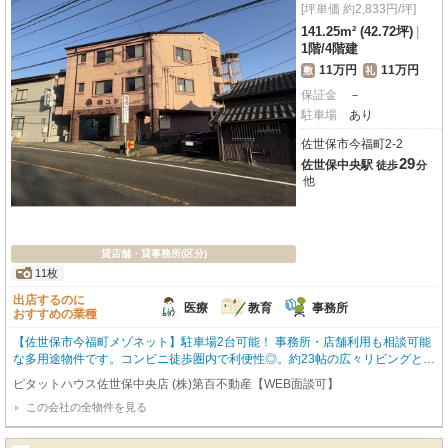
[坪単価 約2,833円/坪]
141.25m² (42.72坪)
|
1階
/
4階建
11万円
11万円
敷
礼
保証金
－
駐車場
あり
佐世保市今福町2-2
29
佐世保中央駅
徒歩
分
他
貸店舗・貸事務所(区分)
11枚
出店するのに
医療
教育
事務所
おすすめの業種
【佐世保市今福町メゾネット】駐車場2台可能！ 事務所・店舗利用も相談可能
な多用途物件です。コンビニ徒歩圏内で利便性◎。約23帖の広々リビングとカ
ウンターキッチンで開放感のある住空間。1階を住居、2階を駐車場や店舗スペ
ピタットハウス佐世保中央店 (株)第百不動産【WEB面談可】
ースとして利用するなど、住まいと仕事を両立できる使い方もおすすめです。
この会社の全物件を見る