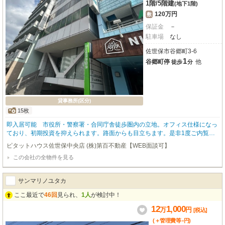
1階
/
5階建
(地下1階)
120万円
敷
保証金
－
駐車場
なし
佐世保市谷郷町3-6
1
谷郷町停
他
徒歩
分
貸事務所(区分)
15枚
即入居可能 市役所・警察署・合同庁舎徒歩圏内の立地。オフィス仕様になっ
ており、初期投資を抑えられます。路面からも目立ちます。是非1度ご内覧下
さい。
ピタットハウス佐世保中央店 (株)第百不動産【WEB面談可】
この会社の全物件を見る
サンマリノユタカ
ここ最近で
46回
見られ、
1人
が検討中！
12
1,000
万
円
[税込]
-
(＋管理費等
円
)