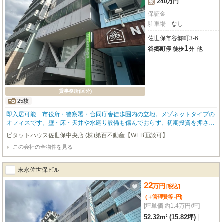
240万円
敷
保証金
－
駐車場
なし
佐世保市谷郷町3-6
1
谷郷町停
他
徒歩
分
貸事務所(区分)
25枚
即入居可能 市役所・警察署・合同庁舎徒歩圏内の立地。メゾネットタイプの
オフィスです。壁・床・天井や水廻り設備も傷んでおらず、初期投資を押さえ
られます。エアコン・トイレ・照明は契約書上の設備扱いとなります。（借主
ピタットハウス佐世保中央店 (株)第百不動産【WEB面談可】
にて変更工事可）建物に対し、セキュリティシステム導入されてます。エレベ
この会社の全物件を見る
ーターは非タッチ式での操作が可能です。お洒落なオフィスになっております
ので是非1度ご内覧下さい。
末永佐世保ビル
22
万
円
[税込]
-
(＋管理費等
円
)
[坪単価 約1.4万円/坪]
52.32m² (15.82坪)
|