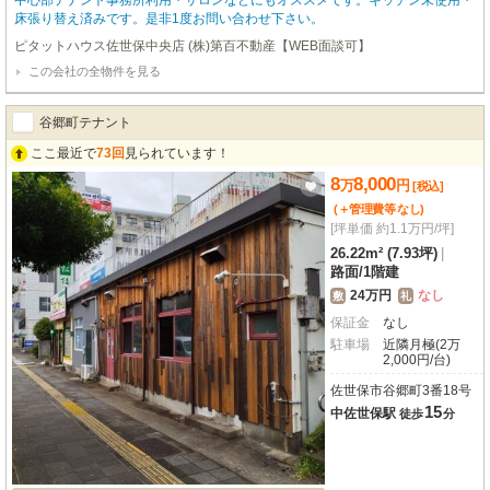
中心部テナント事務所利用・サロンなどにもオススメです。キッチン未使用・
床張り替え済みです。是非1度お問い合わせ下さい。
ピタットハウス佐世保中央店 (株)第百不動産【WEB面談可】
この会社の全物件を見る
谷郷町テナント
ここ最近で
73回
見られています！
8
8,000
万
円
[税込]
(＋管理費等
なし
)
[坪単価 約1.1万円/坪]
26.22m² (7.93坪)
|
路面
/
1階建
24万円
なし
敷
礼
保証金
なし
駐車場
近隣月極(2万
2,000円/台)
佐世保市谷郷町3番18号
15
中佐世保駅
徒歩
分