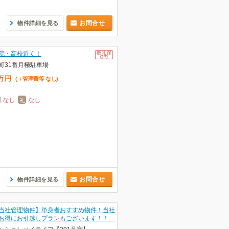
お問合せ
物件詳細を見る
院・高校近く！
町31番月極駐車場
万
円
(＋管理費等
なし
)
なし
なし
礼
お問合せ
物件詳細を見る
当社管理物件】単身者おすすめ物件！当社
お得にお引越しプランもございます！！…