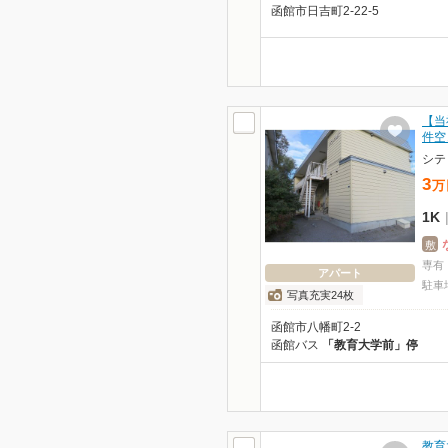
函館市日吉町2-22-5
【当
件空
シテ
3
万
1K
敷
専有
アパート
駐車
写真充実24枚
函館市八幡町2-2
函館バス
「教育大学前」停
教育