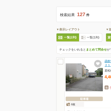
127
検索結果
件
▼表示レイアウト
▼
一覧(2列)
一覧(1列)
賃
チェックをいれると
まとめて問合せ
が
函館
２１
若松
4,4
敷
駐車場
6枚