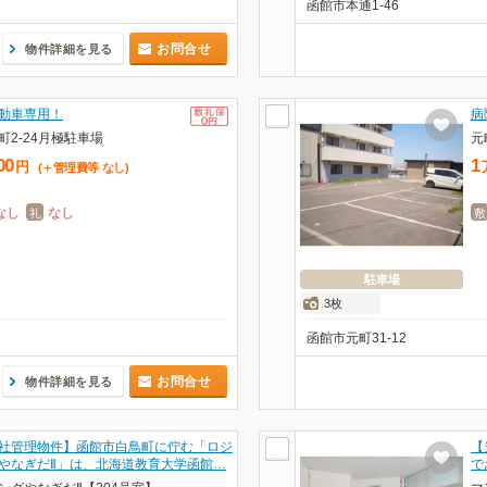
函館市本通1-46
お問合せ
物件詳細を見る
動車専用！
病
町2-24月極駐車場
元
00
1
円
(＋管理費等
なし
)
なし
なし
礼
敷
駐車場
3枚
函館市元町31-12
お問合せ
物件詳細を見る
社管理物件】函館市白鳥町に佇む「ロジ
【
やなぎだⅡ」は、北海道教育大学函館…
で