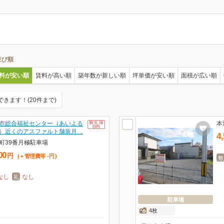
並び順
料が安い順
賃料が高い順
築年数が新しい順
坪単価が安い順
面積が広い順
できます！(20件まで)
市総合福祉センター（あいよる
本
）近くのアスファルト舗装月…
4
町39番月極駐車場
00
円
(＋管理費等
-
円
)
敷
なし
なし
礼
駐車場
4枚