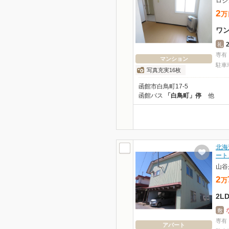
ロジ
2
万
ワ
礼
専有
マンション
駐車
写真充実16枚
函館市白鳥町17-5
函館バス
「白鳥町」停
他
北海
ート
山谷
2
万
2L
敷
専有
アパート