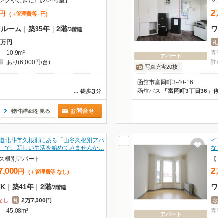
ングやなぎだⅡ【204号室】
マ
2
円
(＋管理費等
-
円
)
ンルーム
|
築35年
|
2階
ワ
/
3階建
2万円
礼
10.9m²
専
アパート
場
あり(6,000円/台)
駐
写真充実20枚
函館市富岡町3-40-16
3
函館バス
「富岡町3丁目36」
…
徒歩
分
お問合せ
物件詳細を見る
道北斗市久根別にある「山谷久根別アパ
イ
」で、新しい生活を始めてみませんか…
な
久根別アパート
【
7,000
2
円
(＋管理費等
なし
)
DK
|
築41年
|
2階
ワ
/
2階建
なし
2万7,000円
礼
敷
45.08m²
専
アパート