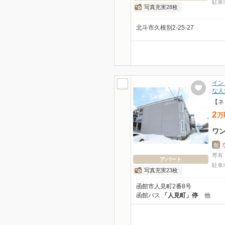
駐車
写真充実28枚
北斗市久根別2-25-27
イン
な人
【ネ
2
万
ワ
敷
専有
アパート
駐車
写真充実23枚
函館市人見町2番8号
函館バス
「人見町」停
他