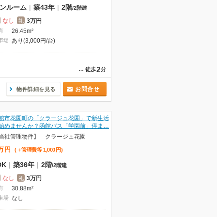
ンルーム
|
築43年
|
2階
/
2階建
なし
3万円
礼
有
26.45m²
車場
あり(3,000円/台)
2
…
徒歩
分
お問合せ
物件詳細を見る
館市花園町の「クラージュ花園」で新生活
始めませんか？函館バス「学園前」停ま…
当社管理物件】 クラージュ花園
万
円
(＋管理費等
1,000
円
)
DK
|
築36年
|
2階
/
2階建
なし
3万円
礼
有
30.88m²
車場
なし