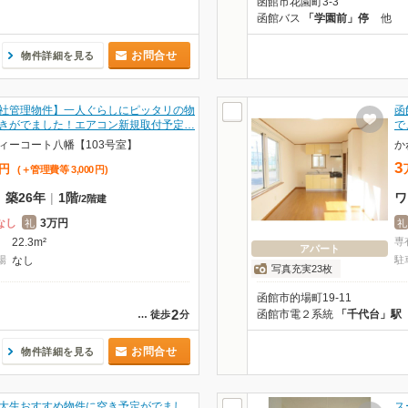
函館市花園町3-3
函館バス
「学園前」停
他
お問合せ
物件詳細を見る
社管理物件】一人ぐらしにピッタリの物
函
きがでました！エアコン新規取付予定…
で
ィーコート八幡【103号室】
か
3
円
(＋管理費等
3,000
円
)
|
築26年
|
1階
ワ
/
2階建
なし
3万円
礼
礼
22.3m²
専
アパート
場
なし
駐
写真充実23枚
函館市的場町19-11
2
函館市電２系統
「千代台」駅
…
徒歩
分
お問合せ
物件詳細を見る
大生おすすめ物件に空き予定がでまし
ス