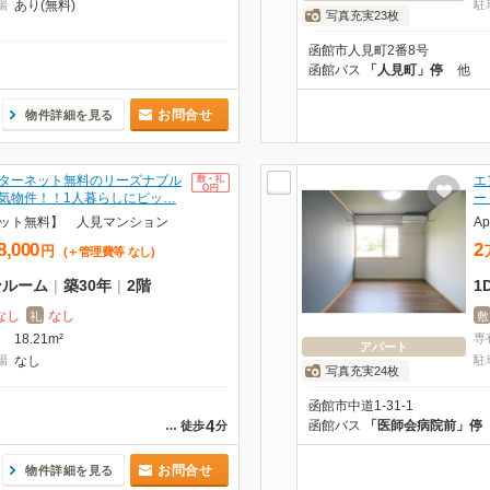
場
あり(無料)
駐
写真充実23枚
函館市人見町2番8号
函館バス
「人見町」停
他
お問合せ
物件詳細を見る
ターネット無料のリーズナブル
エ
気物件！！1人暮らしにピッ…
ー
ット無料】 人見マンション
A
8,000
2
円
(＋管理費等
なし
)
ンルーム
|
築30年
|
2階
1
なし
なし
礼
敷
18.21m²
専
アパート
場
なし
駐
写真充実24枚
函館市中道1-31-1
4
函館バス
「医師会病院前」停
…
徒歩
分
お問合せ
物件詳細を見る