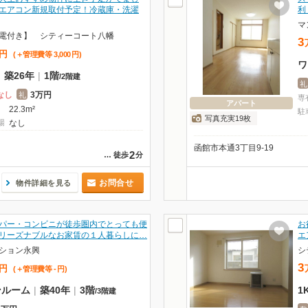
エアコン新規取付予定！冷蔵庫・洗濯
利
マ
電付き】 シティーコート八幡
3
円
(＋管理費等
3,000
円
)
ワ
|
築26年
|
1階
/
2階建
礼
なし
3万円
礼
専
アパート
22.3m²
駐
写真充実19枚
場
なし
函館市本通3丁目9-19
2
…
徒歩
分
お問合せ
物件詳細を見る
パー・コンビニが徒歩圏内でとっても便
お
リーズナブルなお家賃の１人暮らしに…
エ
ション永興
シ
3
円
(＋管理費等
-
円
)
ンルーム
|
築40年
|
3階
1
/
3階建