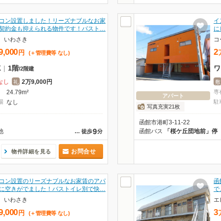
コン設置しました！リーズナブルなお家
イ
契約金も抑えられる物件です！バスト…
に
a いわさき
コ
9,000
2
円
(＋管理費等
なし
)
K
|
1階
ワ
/
2階建
なし
2万9,000円
礼
敷
24.79m²
専
アパート
場
なし
駐
写真充実21枚
函館市港町3-11-22
9
他
函館バス
「桜ケ丘団地前」停
…
徒歩
分
お問合せ
物件詳細を見る
コン設置のリーズナブルなお家賃のアパ
函
に空きがでました！バストイレ別で快…
で
a いわさき
エ
9,000
3
円
(＋管理費等
なし
)