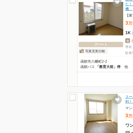
た！
機…
【家
3
万
1K
敷
アパート
専有
写真充実22枚
駐車
函館市八幡町2-2
函館バス
「教育大前」停
他
スー
利！
マン
3
万
ワ