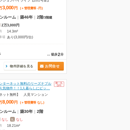
ンションハイライフ【201号室】
3,000
万
円
(＋管理費等
-
円
)
ンルーム
|
築46年
|
2階
/
3階建
2万3,000円
有
14.3m²
車場
あり(3,000円/台)
2
停
…
徒歩
分
お問合せ
物件詳細を見る
ンターネット無料のリーズナブル
人気物件！！1人暮らしにピッ…
ネット無料】 人見マンション
8,000
万
円
(＋管理費等
なし
)
ンルーム
|
築30年
|
2階
なし
なし
礼
有
18.21m²