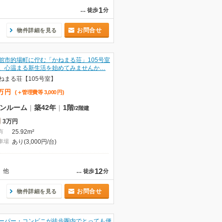
1
…
徒歩
分
お問合せ
物件詳細を見る
館市的場町に佇む「かねまる荘」105号室
、心温まる新生活を始めてみませんか…
ねまる荘【105号室】
万
円
(＋管理費等
3,000
円
)
ンルーム
|
築42年
|
1階
/
2階建
3万円
有
25.92m²
車場
あり(3,000円/台)
12
他
…
徒歩
分
お問合せ
物件詳細を見る
ーパー・コンビニが徒歩圏内でとっても便