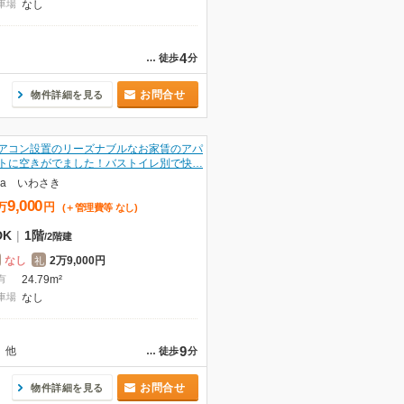
車場
なし
4
…
徒歩
分
お問合せ
物件詳細を見る
アコン設置のリーズナブルなお家賃のアパ
トに空きがでました！バストイレ別で快…
pa いわさき
9,000
万
円
(＋管理費等
なし
)
DK
|
1階
/
2階建
なし
2万9,000円
礼
有
24.79m²
車場
なし
9
他
…
徒歩
分
お問合せ
物件詳細を見る