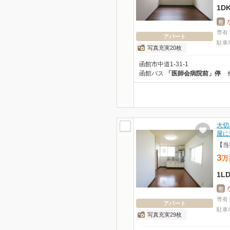
1D
敷
専有
アパート
駐車
写真充実20枚
函館市中道1-31-1
函館バス
「医師会病院前」停
大切
屋に
【当
3
万
1L
敷
専有
アパート
駐車
写真充実29枚