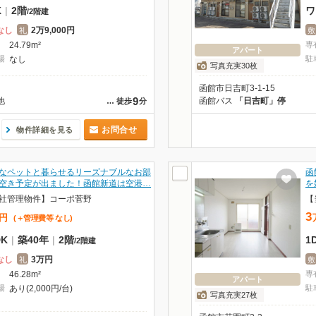
K
|
2階
ワ
/
2階建
なし
2万9,000円
礼
敷
24.79m²
専
アパート
場
なし
駐
写真充実30枚
函館市日吉町3-1-15
9
他
函館バス
「日吉町」停
…
徒歩
分
お問合せ
物件詳細を見る
なペットと暮らせるリーズナブルなお部
函
空き予定が出ました！函館新道は空港…
を
社管理物件】コーポ菅野
【
3
円
(＋管理費等
なし
)
DK
|
築40年
|
2階
1
/
2階建
なし
3万円
礼
敷
46.28m²
専
アパート
場
あり(2,000円/台)
駐
写真充実27枚