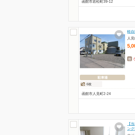
函館市若松町39-12
軽自
人見
5,0
敷
駐車場
6枚
函館市人見町2-24
【当
ング