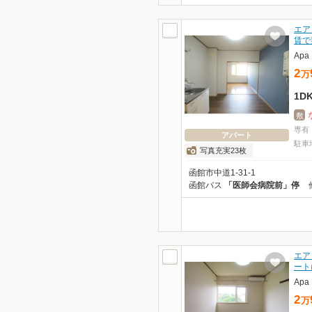
エア
賃で
Ap
2
万
1D
敷
専有
アパート
駐車
写真充実23枚
函館市中道1-31-1
函館バス
「医師会病院前」停
エア
ート
Ap
2
万