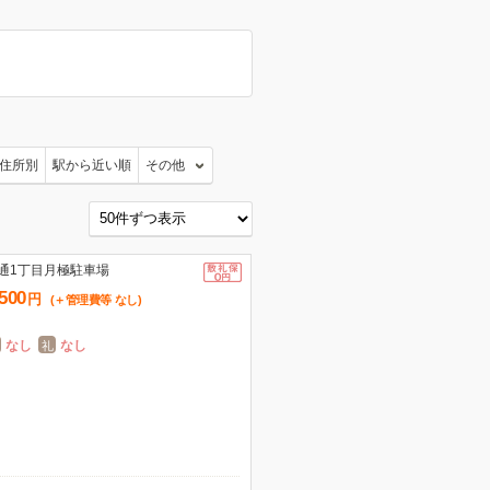
住所別
駅から近い順
その他
通1丁目月極駐車場
,500
円
(＋管理費等
なし
)
なし
なし
礼