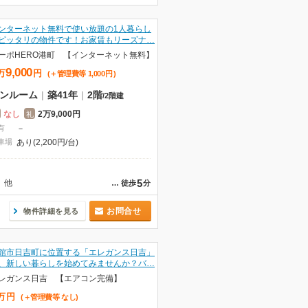
ンターネット無料で使い放題の1人暮らし
ピッタリの物件です！お家賃もリーズナ…
ーポHERO港町 【インターネット無料】
9,000
万
円
(＋管理費等
1,000
円
)
ンルーム
|
築41年
|
2階
/
2階建
なし
2万9,000円
礼
有
－
車場
あり(2,200円/台)
5
他
…
徒歩
分
お問合せ
物件詳細を見る
館市日吉町に位置する「エレガンス日吉」
、新しい暮らしを始めてみませんか？バ…
レガンス日吉 【エアコン完備】
万
円
(＋管理費等
なし
)