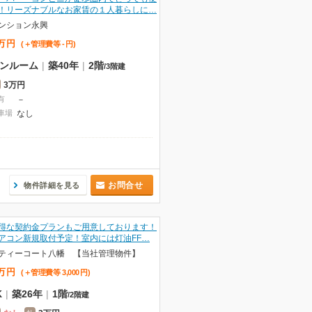
！リーズナブルなお家賃の１人暮らしに…
ンション永興
万
円
(＋管理費等
-
円
)
ンルーム
|
築40年
|
2階
/
3階建
3万円
有
－
車場
なし
お問合せ
物件詳細を見る
得な契約金プランもご用意しております！
アコン新規取付予定！室内には灯油FF…
ティーコート八幡 【当社管理物件】
万
円
(＋管理費等
3,000
円
)
K
|
築26年
|
1階
/
2階建