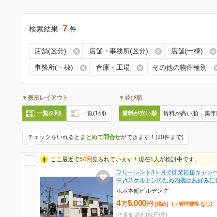
7
検索結果
件
店舗(区分)
店舗・事務所(区分)
店舗(一棟)
事務所(一棟)
倉庫・工場
その他の物件種別
▼表示レイアウト
▼並び順
一覧(2列)
一覧(1列)
賃料が安い順
賃料が高い順
築年
チェックをいれると
まとめて問合せ
ができます！(20件まで)
ここ最近で
54回
見られています！現在
1人
が検討中です。
フリーレント3ヶ月で開業応援キャン
中🎶スケルトンのため内装はお好みに
ホボ本町ビルヂング
4
5,000
万
円
[税込]
(＋管理費等
なし
)
[坪単価 約8,182円/坪]