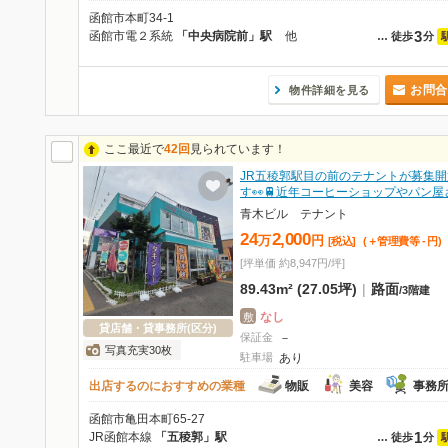
函館市本町34-1
3
函館市電２系統
「中央病院前」駅
他
…
徒歩
分
お問合
物件詳細を見る
ここ最近で
42回
見られています！
JR五稜郭駅目の前のテナントが募集開
す👀🚆近年コーヒーショップやパン屋
青木ビル テナント
24
2,000
万
円
[税込]
(＋管理費等
-
円
)
[坪単価 約8,947円/坪]
89.43m² (27.05坪)
|
路面
/
3階建
なし
敷
貸店舗・貸事務所(区分)
保証金
－
写真充実30枚
駐車場
あり
出店するのにおすすめの業種
物販
美容
事務
函館市亀田本町65-27
1
JR函館本線
「五稜郭」駅
…
徒歩
分