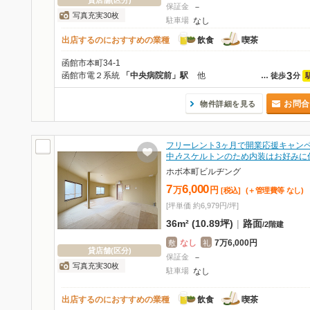
貸店舗(区分)
保証金
－
写真充実30枚
駐車場
なし
出店するのにおすすめの業種
飲食
喫茶
函館市本町34-1
3
函館市電２系統
「中央病院前」駅
他
…
徒歩
分
お問合
物件詳細を見る
フリーレント3ヶ月で開業応援キャン
中🎶スケルトンのため内装はお好みに
ホボ本町ビルヂング
7
6,000
万
円
[税込]
(＋管理費等
なし
)
[坪単価 約6,979円/坪]
36m² (10.89坪)
|
路面
/
2階建
なし
7万6,000円
敷
礼
貸店舗(区分)
保証金
－
写真充実30枚
駐車場
なし
出店するのにおすすめの業種
飲食
喫茶