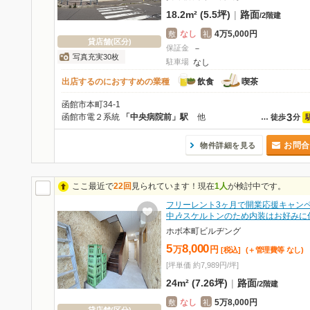
18.2m² (5.5坪)
|
路面
/
2階建
なし
4万5,000円
敷
礼
貸店舗(区分)
保証金
－
写真充実30枚
駐車場
なし
出店するのにおすすめの業種
飲食
喫茶
函館市本町34-1
3
函館市電２系統
「中央病院前」駅
他
…
徒歩
分
お問合
物件詳細を見る
ここ最近で
22回
見られています！現在
1人
が検討中です。
フリーレント3ヶ月で開業応援キャン
中🎶スケルトンのため内装はお好みに
ホボ本町ビルヂング
5
8,000
万
円
[税込]
(＋管理費等
なし
)
[坪単価 約7,989円/坪]
24m² (7.26坪)
|
路面
/
2階建
なし
5万8,000円
敷
礼