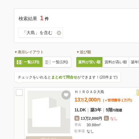
1
検索結果
件
「大島」を含む
▼表示レイアウト
▼並び順
一覧(2列)
一覧(1列)
賃料が安い順
賃料が高い順
築年
チェックをいれると
まとめて問合せ
ができます！(20件まで)
ＨＩＲＯＡＤ大島
13
2,000
万
円
(＋管理費等
1
万
円
)
1LDK
|
築3年
|
5階
/
5階建
13万2,000円
なし
敷
礼
専有
30.88m²
駐車場
なし