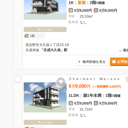
1K
|
新築
|
2階
/
3階建
6万8,000円
6万8,000円
敷
礼
専有
25.53m²
駐車場
なし
マンション
1枚
習志野市大久保１丁目15-19
京成本線
「京成大久保」駅
…
徒
お問合
物件詳細を見る
Ｃｈａｒｍａｎｔ Ｍａｉｓｏｎ
6
9,000
万
円
(＋管理費等
5,000
円
)
1LDK
|
築1年未満
|
1階
/
3階建
6万9,000円
6万9,000円
敷
礼
専有
31.72m²
駐車場
なし
マンション