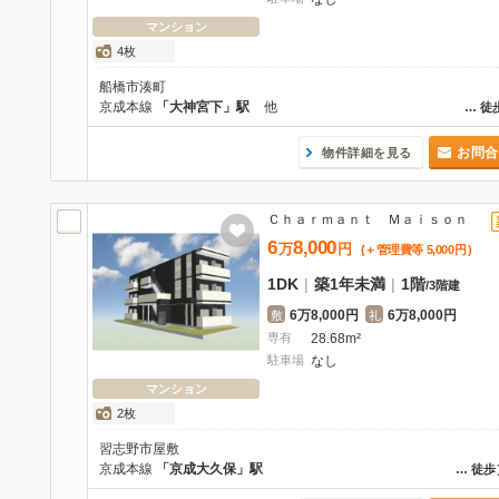
マンション
4枚
船橋市湊町
京成本線
「大神宮下」駅
他
…
徒
お問合
物件詳細を見る
Ｃｈａｒｍａｎｔ Ｍａｉｓｏｎ
6
8,000
万
円
(＋管理費等
5,000
円
)
1DK
|
築1年未満
|
1階
/
3階建
6万8,000円
6万8,000円
敷
礼
専有
28.68m²
駐車場
なし
マンション
2枚
習志野市屋敷
京成本線
「京成大久保」駅
…
徒歩