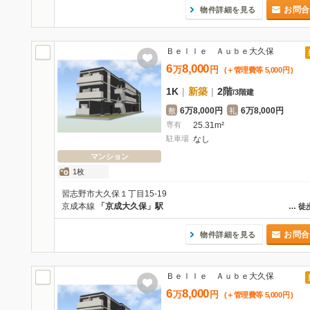
お問合
物件詳細を見る
Ｂｅｌｌｅ Ａｕｂｅ大久保
6
8,000
万
円
(＋管理費等
5,000
円
)
1K
|
新築
|
2階
/
3階建
6万8,000円
6万8,000円
敷
礼
専有
25.31m²
駐車場
なし
マンション
1枚
習志野市大久保１丁目15-19
京成本線
「京成大久保」駅
…
徒
お問合
物件詳細を見る
Ｂｅｌｌｅ Ａｕｂｅ大久保
6
8,000
万
円
(＋管理費等
5,000
円
)