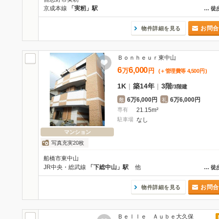
京成本線
「実籾」駅
…
徒
お問合
物件詳細を見る
Ｂｏｎｈｅｕｒ東中山
6
6,000
万
円
(＋管理費等
4,500
円
)
1K
|
築14年
|
3階
/
3階建
6万6,000円
6万6,000円
敷
礼
専有
21.15m²
駐車場
なし
マンション
写真充実20枚
船橋市東中山
JR中央・総武線
「下総中山」駅
他
…
徒
お問合
物件詳細を見る
Ｂｅｌｌｅ Ａｕｂｅ大久保