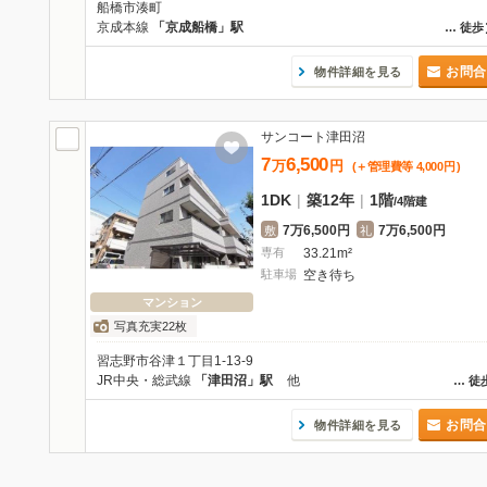
船橋市湊町
京成本線
「京成船橋」駅
…
徒歩
お問合
物件詳細を見る
サンコート津田沼
7
6,500
万
円
(＋管理費等
4,000
円
)
1DK
|
築12年
|
1階
/
4階建
7万6,500円
7万6,500円
敷
礼
専有
33.21m²
駐車場
空き待ち
マンション
写真充実22枚
習志野市谷津１丁目1-13-9
JR中央・総武線
「津田沼」駅
他
…
徒
お問合
物件詳細を見る