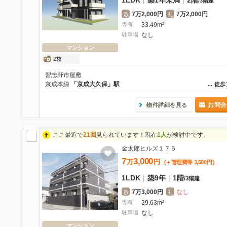
1LDK
|
築1年未満
|
2階
/
3階建
7万2,000円
7万2,000円
敷
礼
専有
33.49m²
駐車場
なし
マンション
2枚
習志野市屋敷
京成本線
「京成大久保」駅
…
徒歩
お問合
物件詳細を見る
ここ最近で
21回
見られています！現在
1人
が検討中です。
金太郎ヒルズ１７５
7
3,000
万
円
(＋管理費等
3,500
円
)
1LDK
|
築9年
|
1階
/
3階建
7万3,000円
なし
敷
礼
専有
29.63m²
駐車場
なし
マンション