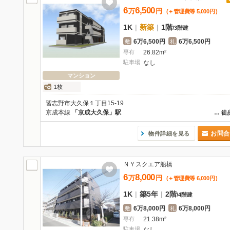
6
6,500
万
円
(＋管理費等
5,000
円
)
1K
|
新築
|
1階
/
3階建
6万6,500円
6万6,500円
敷
礼
専有
26.82m²
駐車場
なし
マンション
1枚
習志野市大久保１丁目15-19
京成本線
「京成大久保」駅
…
徒
お問合
物件詳細を見る
ＮＹスクエア船橋
6
8,000
万
円
(＋管理費等
6,000
円
)
1K
|
築5年
|
2階
/
4階建
6万8,000円
6万8,000円
敷
礼
専有
21.38m²
駐車場
なし