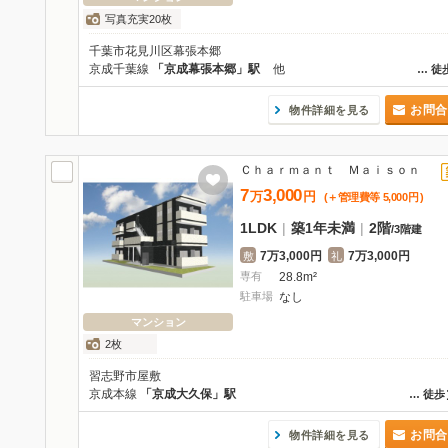
写真充実20枚
千葉市花見川区幕張本郷
京成千葉線
「京成幕張本郷」駅
他
…
徒
お問合
物件詳細を見る
Ｃｈａｒｍａｎｔ Ｍａｉｓｏｎ
7
3,000
万
円
(＋管理費等
5,000
円
)
1LDK
|
築1年未満
|
2階
/
3階建
7万3,000円
7万3,000円
敷
礼
専有
28.8m²
駐車場
なし
マンション
2枚
習志野市屋敷
京成本線
「京成大久保」駅
…
徒歩
お問合
物件詳細を見る