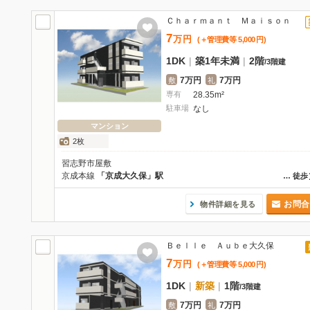
Ｃｈａｒｍａｎｔ Ｍａｉｓｏｎ
7
万
円
(＋管理費等
5,000
円
)
1DK
|
築1年未満
|
2階
/
3階建
7万円
7万円
敷
礼
専有
28.35m²
駐車場
なし
マンション
2枚
習志野市屋敷
京成本線
「京成大久保」駅
…
徒歩
お問合
物件詳細を見る
Ｂｅｌｌｅ Ａｕｂｅ大久保
7
万
円
(＋管理費等
5,000
円
)
1DK
|
新築
|
1階
/
3階建
7万円
7万円
敷
礼