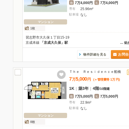
7万4,000円
7万4,000円
敷
礼
専有
25.96m²
駐車場
なし
マンション
1枚
習志野市大久保１丁目15-19
京成本線
「京成大久保」駅
…
徒
お問合
物件詳細を見る
Ｔｈｅ Ｒｅｓｉｄｅｎｃｅ船橋
7
5,000
万
円
(＋管理費等
1
万
円
)
1K
|
築3年
|
4階
/
10階建
7万5,000円
7万5,000円
敷
礼
専有
22.9m²
駐車場
なし
マンション
8枚