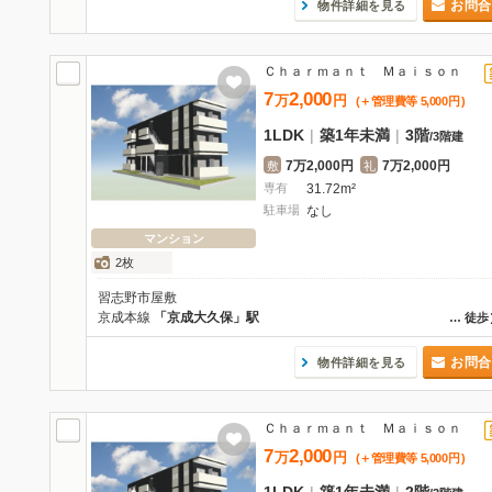
お問合
物件詳細を見る
Ｃｈａｒｍａｎｔ Ｍａｉｓｏｎ
7
2,000
万
円
(＋管理費等
5,000
円
)
1LDK
|
築1年未満
|
3階
/
3階建
7万2,000円
7万2,000円
敷
礼
専有
31.72m²
駐車場
なし
マンション
2枚
習志野市屋敷
京成本線
「京成大久保」駅
…
徒歩
お問合
物件詳細を見る
Ｃｈａｒｍａｎｔ Ｍａｉｓｏｎ
7
2,000
万
円
(＋管理費等
5,000
円
)