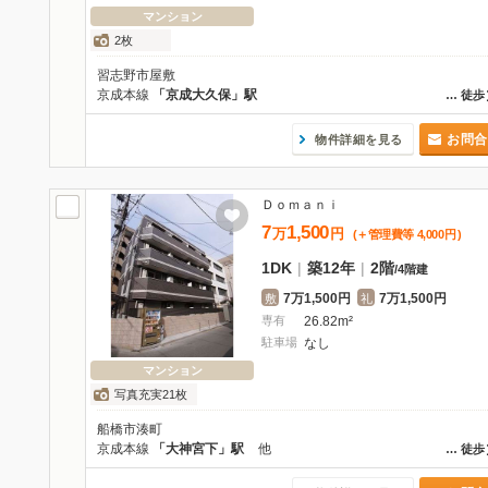
マンション
2枚
習志野市屋敷
京成本線
「京成大久保」駅
…
徒歩
お問合
物件詳細を見る
Ｄｏｍａｎｉ
7
1,500
万
円
(＋管理費等
4,000
円
)
1DK
|
築12年
|
2階
/
4階建
7万1,500円
7万1,500円
敷
礼
専有
26.82m²
駐車場
なし
マンション
写真充実21枚
船橋市湊町
京成本線
「大神宮下」駅
他
…
徒歩