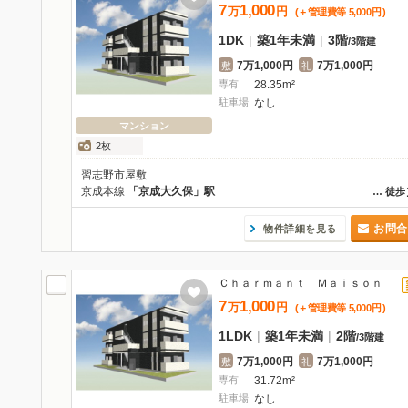
7
1,000
万
円
(＋管理費等
5,000
円
)
1DK
|
築1年未満
|
3階
/
3階建
7万1,000円
7万1,000円
敷
礼
専有
28.35m²
駐車場
なし
マンション
2枚
習志野市屋敷
京成本線
「京成大久保」駅
…
徒歩
お問合
物件詳細を見る
Ｃｈａｒｍａｎｔ Ｍａｉｓｏｎ
7
1,000
万
円
(＋管理費等
5,000
円
)
1LDK
|
築1年未満
|
2階
/
3階建
7万1,000円
7万1,000円
敷
礼
専有
31.72m²
駐車場
なし