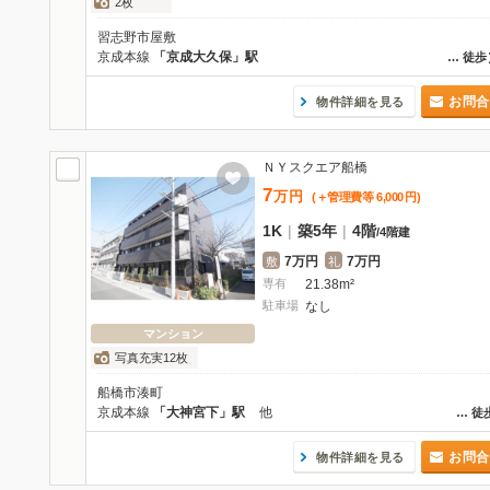
2枚
習志野市屋敷
京成本線
「京成大久保」駅
…
徒歩
お問合
物件詳細を見る
ＮＹスクエア船橋
7
万
円
(＋管理費等
6,000
円
)
1K
|
築5年
|
4階
/
4階建
7万円
7万円
敷
礼
専有
21.38m²
駐車場
なし
マンション
写真充実12枚
船橋市湊町
京成本線
「大神宮下」駅
他
…
徒
お問合
物件詳細を見る