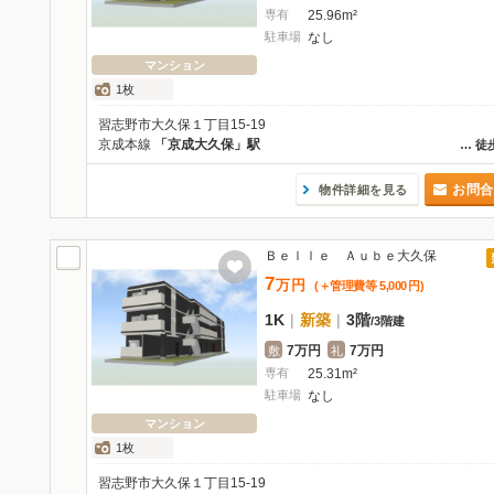
専有
25.96m²
駐車場
なし
マンション
1枚
習志野市大久保１丁目15-19
京成本線
「京成大久保」駅
…
徒
お問合
物件詳細を見る
Ｂｅｌｌｅ Ａｕｂｅ大久保
7
万
円
(＋管理費等
5,000
円
)
1K
|
新築
|
3階
/
3階建
7万円
7万円
敷
礼
専有
25.31m²
駐車場
なし
マンション
1枚
習志野市大久保１丁目15-19