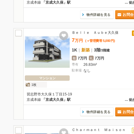
京成本線
「京成大久保」駅
…
徒
お問合
物件詳細を見る
Ｂｅｌｌｅ Ａｕｂｅ大久保
7
万
円
(＋管理費等
5,000
円
)
1K
|
新築
|
3階
/
3階建
7万円
7万円
敷
礼
専有
26.83m²
駐車場
なし
マンション
1枚
習志野市大久保１丁目15-19
京成本線
「京成大久保」駅
…
徒
お問合
物件詳細を見る
Ｃｈａｒｍａｎｔ Ｍａｉｓｏｎ