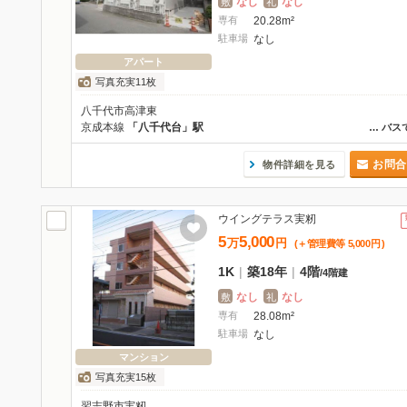
なし
なし
敷
礼
専有
20.28m²
駐車場
なし
アパート
写真充実11枚
八千代市高津東
京成本線
「八千代台」駅
…
バス
お問合
物件詳細を見る
ウイングテラス実籾
5
5,000
万
円
(＋管理費等
5,000
円
)
1K
|
築18年
|
4階
/
4階建
なし
なし
敷
礼
専有
28.08m²
駐車場
なし
マンション
写真充実15枚
習志野市実籾