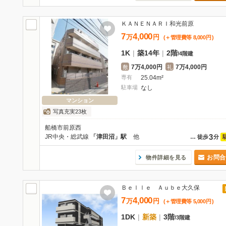
ＫＡＮＥＮＡＲＩ和光前原
7
4,000
万
円
(＋管理費等
8,000
円
)
1K
|
築14年
|
2階
/
4階建
7万4,000円
7万4,000円
敷
礼
専有
25.04m²
駐車場
なし
マンション
写真充実23枚
船橋市前原西
3
JR中央・総武線
「津田沼」駅
他
…
徒歩
分
お問合
物件詳細を見る
Ｂｅｌｌｅ Ａｕｂｅ大久保
7
4,000
万
円
(＋管理費等
5,000
円
)
1DK
|
新築
|
3階
/
3階建