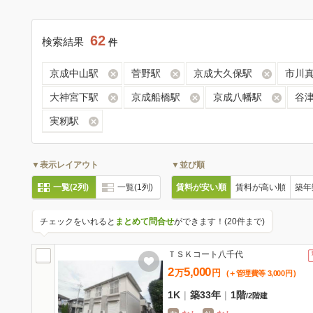
62
検索結果
件
京成中山駅
菅野駅
京成大久保駅
市川
大神宮下駅
京成船橋駅
京成八幡駅
谷
実籾駅
▼表示レイアウト
▼並び順
一覧(2列)
一覧(1列)
賃料が安い順
賃料が高い順
築年
チェックをいれると
まとめて問合せ
ができます！(20件まで)
ＴＳＫコート八千代
2
5,000
万
円
(＋管理費等
3,000
円
)
1K
|
築33年
|
1階
/
2階建