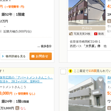
良貸家２
エ
4
円
(＋管理費等
-
円
)
|
築52年
|
1階建
1
12万円
敷
－
専
アパート
場
近隣月極(5,000円/台)
駐
写真充実24枚
動画
佐世保市崎岡町3148-1
8
西肥バス
「大手原」停
他
…
徒歩
分
お問合せ
物件詳細を見る
す！
ここ最近で
115回
見られて
保市広田の「アパートメントさんこう」
長
生活を。28.2㎡の1K、賃料43…
ー
ートメントさんこう
ミ
3,000
5
円
(＋管理費等
なし
)
|
築24年
|
1階
ワ
/
2階建
4万3,000円
なし
礼
敷