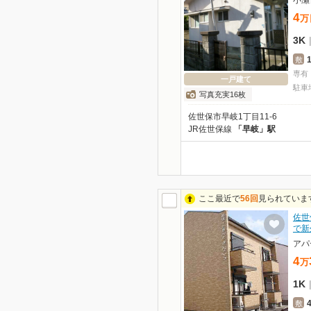
小瀬
4
万
3K
敷
専有
一戸建て
駐車
写真充実16枚
佐世保市早岐1丁目11-6
JR佐世保線
「早岐」駅
ここ最近で
56回
見られていま
佐世
で新
アパ
4
万
1K
敷