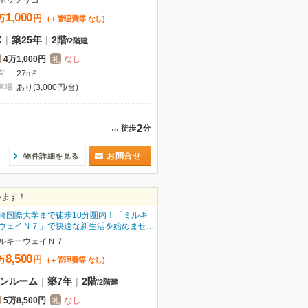
ポックリコ
1,000
万
円
(＋管理費等
なし
)
K
|
築25年
|
2階
/
2階建
4万1,000円
なし
礼
有
27m²
車場
あり(3,000円/台)
2
…
徒歩
分
お問合せ
物件詳細を見る
います！
崎国際大学まで徒歩10分圏内！「ミルキ
ウェイＮ７」で快適な新生活を始めませ…
ルキーウェイＮ７
8,500
万
円
(＋管理費等
なし
)
ンルーム
|
築7年
|
2階
/
2階建
5万8,500円
なし
礼