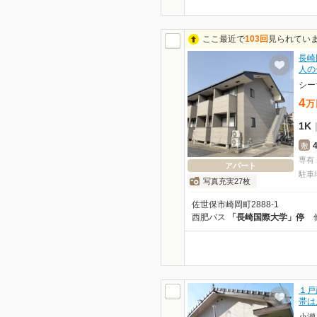
ここ最近で
103回
見られてい
長崎
人の
シー
4
万
1K
敷
専有
アパート
駐車
写真充実27枚
佐世保市崎岡町2888-1
西肥バス
「長崎国際大学」停
１戸
帯は