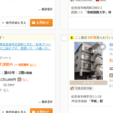
佐世保市崎岡町2883-1
9
…
徒歩
分
西肥バス
「長崎国際大学」停
お問合せ
物件詳細を見る
す！
ここ最近で
87回
見られてい
県佐世保市広田町に佇む「杉本アパー
長
のご紹介です。西肥バス「小森バス」
ハ
リ
アパート
3
7,000
円
(＋管理費等
なし
)
1
K
|
築42年
|
2階
/
2階建
敷
11万1,000円
なし
礼
専
アパート
32.29m²
駐
写真充実23枚
場
なし
佐世保市権常寺1-1-19
JR佐世保線
「早岐」駅
3
…
徒歩
分
お問合せ
物件詳細を見る