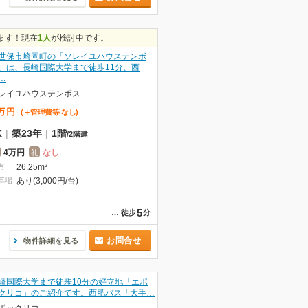
ます！現在
1人
が検討中です。
世保市崎岡町の「ソレイユハウステンボ
」は、長崎国際大学まで徒歩11分、西
…
レイユハウステンボス
万
円
(＋管理費等
なし
)
K
|
築23年
|
1階
/
2階建
4万円
なし
礼
有
26.25m²
車場
あり(3,000円/台)
5
…
徒歩
分
お問合せ
物件詳細を見る
崎国際大学まで徒歩10分の好立地「エポ
クリコ」のご紹介です。西肥バス「大手…