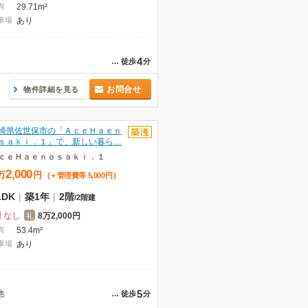
有
29.71m²
車場
あり
4
…
徒歩
分
お問合せ
物件詳細を見る
崎県佐世保市の「ＡｃｅＨａｅｎ
ｓａｋｉ．１」で、新しい暮ら…
ｃｅＨａｅｎｏｓａｋｉ．１
2,000
万
円
(＋管理費等
5,000
円
)
LDK
|
築1年
|
2階
/
2階建
なし
8万2,000円
礼
有
53.4m²
車場
あり
5
他
…
徒歩
分