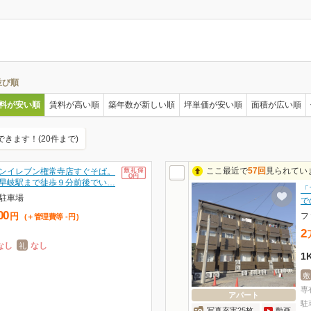
並び順
料が安い順
賃料が高い順
築年数が新しい順
坪単価が安い順
面積が広い順
できます！(20件まで)
ここ最近で
57回
見られてい
ンイレブン権常寺店すぐそば。
早岐駅まで徒歩９分前後でい…
「
駐車場
で
00
フ
円
(＋管理費等
-
円
)
2
なし
なし
礼
1
敷
専
アパート
駐
写真充実25枚
動画