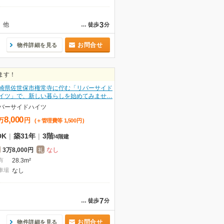
3
他
…
徒歩
分
お問合せ
物件詳細を見る
ます！
崎県佐世保市権常寺に佇む「リバーサイド
イツ」で、新しい暮らしを始めてみませ…
バーサイドハイツ
8,000
万
円
(＋管理費等
1,500
円
)
DK
|
築31年
|
3階
/
4階建
3万8,000円
なし
礼
有
28.3m²
車場
なし
7
…
徒歩
分
お問合せ
物件詳細を見る