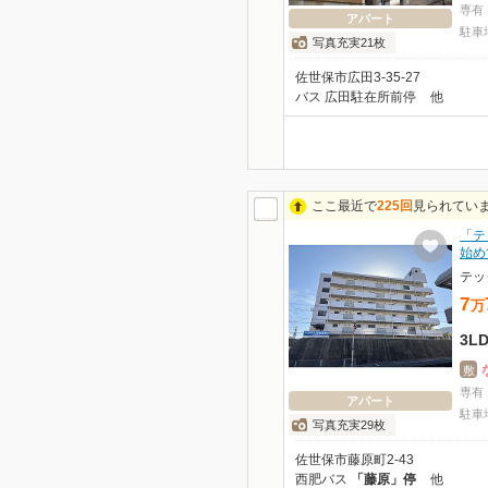
専有
アパート
駐車
写真充実21枚
佐世保市広田3-35-27
バス 広田駐在所前停
他
ここ最近で
225回
見られてい
「テ
始め
テッ
7
万
3L
敷
専有
アパート
駐車
写真充実29枚
佐世保市藤原町2-43
西肥バス
「藤原」停
他