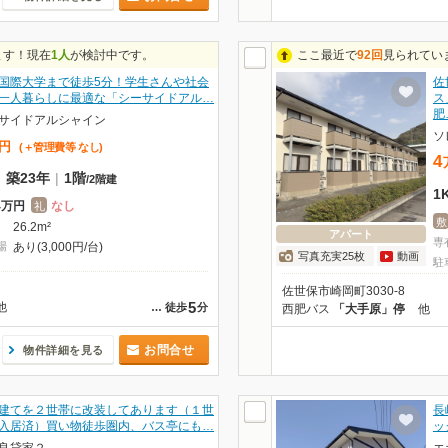
ます！現在
1人
が検討中です。
ここ最近で
92回
見られてい
国際大学まで徒歩5分！学生さんや社会
佐
一人暮らしに最適な「シーサイドアル…
ス
肥
サイドアルシャイン
ソ
円
(＋管理費等
なし
)
4
|
築23年
|
1階
/
2階建
1
4万円
なし
礼
敷
26.2m²
アパート
専
場
あり(3,000円/台)
写真充実25枚
動画
駐
佐世保市崎岡町3030-8
5
他
…
徒歩
分
西肥バス
「大手原」停
他
お問合せ
物件詳細を見る
建てを２世帯に改装してあります（１世
長
入居済）買い物徒歩圏内、バス亭にも…
ッ