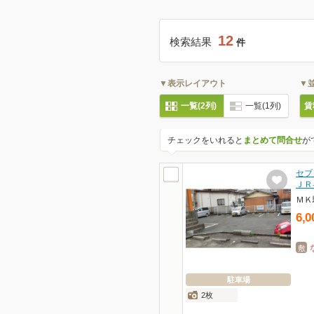
12
検索結果
件
▼表示レイアウト
▼
一覧(2列)
一覧(1列)
賃
チェックをいれると
まとめて問合せ
が
セブ
ＪＲ
ＭＫ
6,0
敷
駐車場
2枚