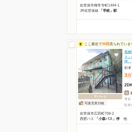
佐世保市権常寺町1494-1
JR佐世保線
「早岐」駅
ここ最近で
30回
見られていま
長崎
ト」
停…
杉本
3
万
2D
敷
アパート
専有
写真充実15枚
駐車
佐世保市広田町708-2
西肥バス
「小森バス」停
他