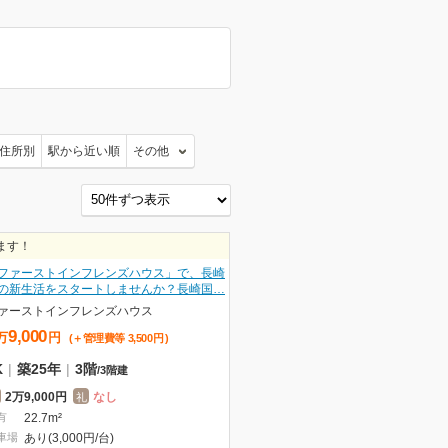
住所別
駅から近い順
その他
ます！
ファーストインフレンズハウス」で、長崎
の新生活をスタートしませんか？長崎国…
ァーストインフレンズハウス
9,000
万
円
(＋管理費等
3,500
円
)
K
|
築25年
|
3階
/
3階建
2万9,000円
なし
礼
有
22.7m²
車場
あり(3,000円/台)