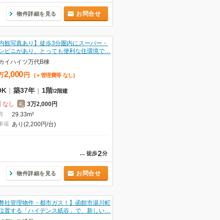
お問合せ
物件詳細を見る
内観写真あり】徒歩3分圏内にスーパー・
ンビニがあり、とっても便利な住環境で…
カイハイツ万代B棟
2,000
万
円
(＋管理費等
なし
)
DK
|
築37年
|
1階
/
2階建
なし
3万2,000円
礼
有
29.33m²
車場
あり(2,200円/台)
2
…
徒歩
分
お問合せ
物件詳細を見る
弊社管理物件・都市ガス！】函館市湯川町
位置する「ハイデンス紙谷」で、新しい…