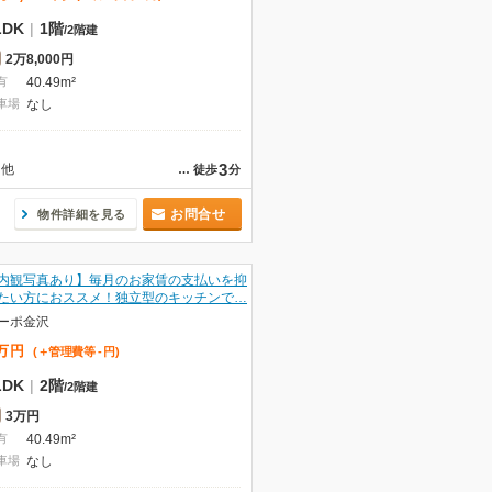
LDK
|
1階
/
2階建
2万8,000円
有
40.49m²
車場
なし
3
他
…
徒歩
分
お問合せ
物件詳細を見る
内観写真あり】毎月のお家賃の支払いを抑
たい方におススメ！独立型のキッチンで…
ーポ金沢
万
円
(＋管理費等
-
円
)
LDK
|
2階
/
2階建
3万円
有
40.49m²
車場
なし