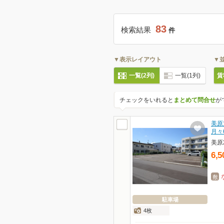
83
検索結果
件
▼表示レイアウト
▼
一覧(2列)
一覧(1列)
賃
チェックをいれると
まとめて問合せ
が
美原
月々
美原
6,5
敷
駐車場
4枚