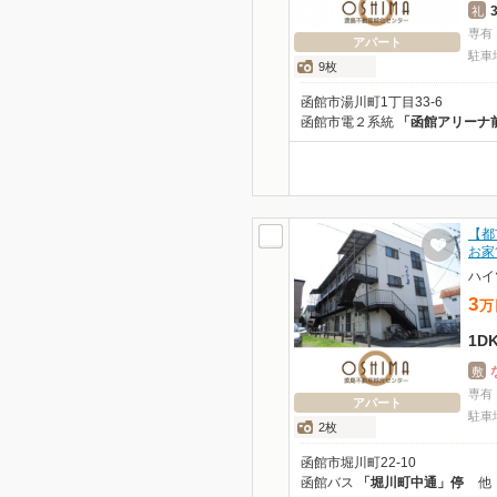
礼
専有
アパート
駐車
9枚
函館市湯川町1丁目33-6
函館市電２系統
「函館アリーナ
【都
お家
ハイ
3
万
1D
敷
専有
アパート
駐車
2枚
函館市堀川町22-10
函館バス
「堀川町中通」停
他