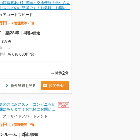
内観写真あり】買物・交通便利！学生さん
おススメのお部屋です！お気軽にお問い…
ュアコートスピード
万
円
(＋管理費等
-
円
)
K
|
築28年
|
4階
/
4階建
3万円
有
－
車場
あり(8,000円/台)
2
…
徒歩
分
お問合せ
物件詳細を見る
身の方におススメ！コンビニも徒
圏にあります！お気軽にお問い…
ーストサイドアパートメント
万
円
(＋管理費等
-
円
)
ンルーム
|
2階
/
2階建