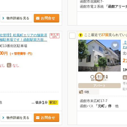
函館市花園町7-
函館市電２系統
「函館アリー
お問合せ
物件詳細を見る
ここ最近で
27回
見られてい
社管理】松風町エリアの舗装済
極駐車場です！函館駅前方面…
【
町13番街区駐車場
わ
00
北
円
(＋管理費等
-
円
)
2
なし
なし
礼
1
敷
専
アパート
駐
6枚
函館市末広町17-7
1
他
駅近!
…
徒歩
分
函館バス
「元町」停
他
お問合せ
物件詳細を見る