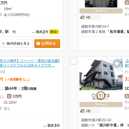
3万円
敷
19m²
専
アパート
場
あり(3,000円/台)
駐
4枚
函館市東川町24-7
2
前」駅
他
函館市電２系統
「魚市場通」
駅近!
…
徒歩
分
お問合せ
物件詳細を見る
市ガス物件】スーパー・電停が徒歩圏!!
【
賃リーズナブルな1DKタイプです…
家
ツJ
ハ
3
円
(＋管理費等
なし
)
K
|
築44年
|
2階
1
/
3階建
なし
3万円
礼
敷
31.32m²
専
アパート
場
なし
駐
2枚
函館市堀川町22-10
3
函館バス
「堀川町中通」停
…
徒歩
分