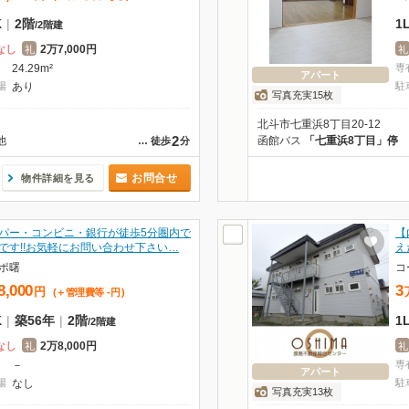
K
|
2階
1
/
2階建
なし
2万7,000円
礼
礼
24.29m²
専
アパート
場
あり
駐
写真充実15枚
北斗市七重浜8丁目20-12
2
他
函館バス
「七重浜8丁目」停
…
徒歩
分
お問合せ
物件詳細を見る
パー・コンビニ・銀行が徒歩5分圏内で
【
です!!お気軽にお問い合わせ下さい…
え
ポ曙
コ
8,000
3
円
(＋管理費等
-
円
)
K
|
築56年
|
2階
1
/
2階建
なし
2万8,000円
礼
礼
－
専
アパート
場
なし
駐
写真充実13枚