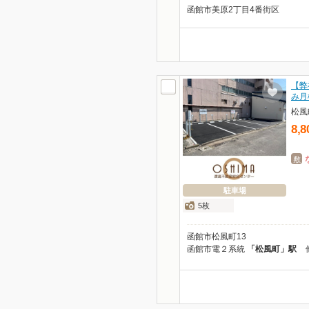
函館市美原2丁目4番街区
【弊
み月
松風
8,8
敷
駐車場
5枚
函館市松風町13
函館市電２系統
「松風町」駅