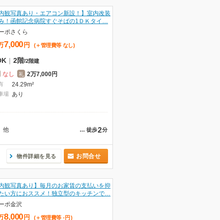
内観写真あり・エアコン新設！】室内改装
み！函館記念病院すぐそばの1ＤＫタイ…
ーポさくら
7,000
万
円
(＋管理費等
なし
)
DK
|
2階
/
2階建
なし
2万7,000円
礼
有
24.29m²
車場
あり
2
他
…
徒歩
分
お問合せ
物件詳細を見る
内観写真あり】毎月のお家賃の支払いを抑
たい方におススメ！独立型のキッチンで…
ーポ金沢
8,000
万
円
(＋管理費等
-
円
)