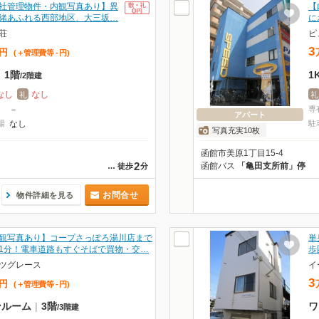
社管理物件・内観写真あり】異
【
緒あふれる西部地区、大三坂…
に
荘
ピ
3
円
(＋管理費等
-
円
)
|
1階
1
/
2階建
なし
なし
礼
礼
－
専
アパート
場
なし
駐
写真充実10枚
函館市美原1丁目15-4
2
函館バス
「亀田支所前」停
…
徒歩
分
お問合せ
物件詳細を見る
観写真あり】コープさっぽろ湯川店まで
単
1分！電車道路もすぐそばで買物・交…
歩
ツグレース
イ
3
円
(＋管理費等
-
円
)
ンルーム
|
3階
ワ
/
3階建