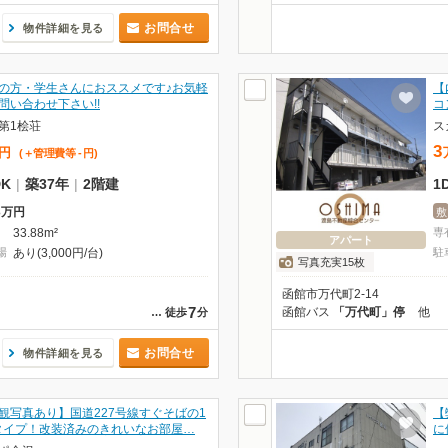
お問合せ
物件詳細を見る
の方・学生さんにおススメです♪お気軽
【
問い合わせ下さい!!
コ
第1桧荘
ス
3
円
(＋管理費等
-
円
)
DK
|
築37年
|
2階建
1
3万円
敷
33.88m²
専
アパート
場
あり(3,000円/台)
駐
写真充実15枚
函館市万代町2-14
7
函館バス
「万代町」停
他
…
徒歩
分
お問合せ
物件詳細を見る
観写真あり】国道227号線すぐそばの1
【
タイプ！改装済みのきれいなお部屋…
に