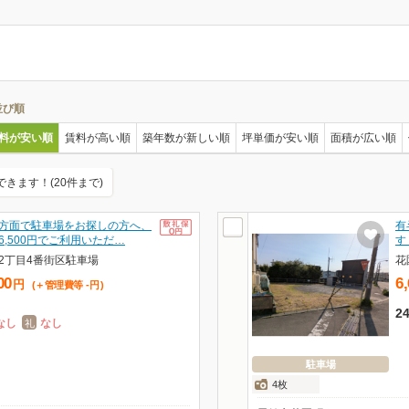
並び順
料が安い順
賃料が高い順
築年数が新しい順
坪単価が安い順
面積が広い順
できます！(20件まで)
方面で駐車場をお探しの方へ、
有
6,500円でご利用いただ…
す
2丁目4番街区駐車場
花
00
6
円
(＋管理費等
-
円
)
24
なし
なし
礼
駐車場
4枚