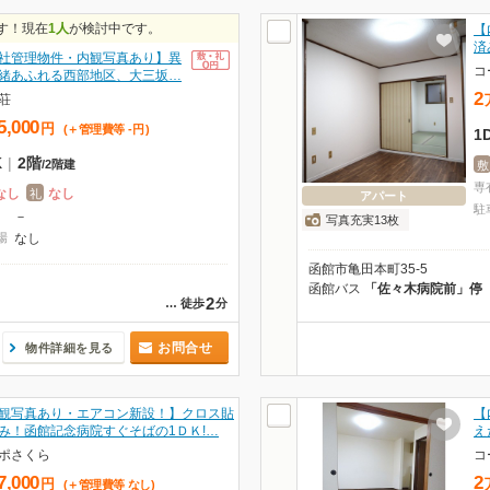
す！現在
1人
が検討中です。
【
済
社管理物件・内観写真あり】異
コ
緒あふれる西部地区、大三坂…
2
荘
5,000
円
(＋管理費等
-
円
)
1
K
|
2階
/
2階建
敷
専
なし
なし
礼
アパート
駐
－
写真充実13枚
場
なし
函館市亀田本町35-5
函館バス
「佐々木病院前」停
2
…
徒歩
分
お問合せ
物件詳細を見る
観写真あり・エアコン新設！】クロス貼
【
み！函館記念病院すぐそばの1ＤＫ!…
え
ポさくら
コ
7,000
2
円
(＋管理費等
なし
)