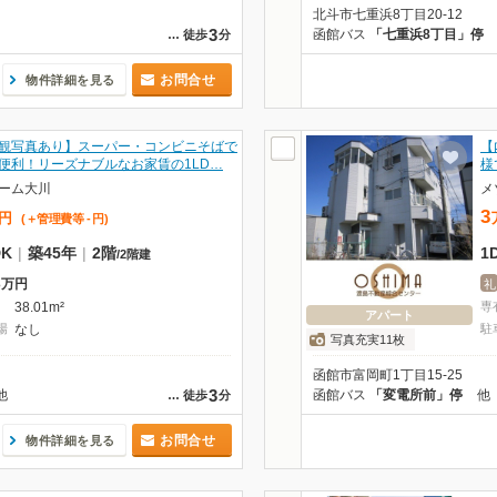
北斗市七重浜8丁目20-12
3
函館バス
「七重浜8丁目」停
…
徒歩
分
お問合せ
物件詳細を見る
観写真あり】スーパー・コンビニそばで
【
便利！リーズナブルなお家賃の1LD…
様
ーム大川
メ
3
円
(＋管理費等
-
円
)
DK
|
築45年
|
2階
1
/
2階建
3万円
礼
38.01m²
専
アパート
場
なし
駐
写真充実11枚
函館市富岡町1丁目15-25
3
他
函館バス
「変電所前」停
他
…
徒歩
分
お問合せ
物件詳細を見る