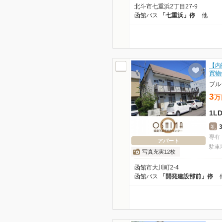
北斗市七重浜2丁目27-9
函館バス
「七重浜」停
他
【内
買物
ブル
3
万
1L
礼
専有
アパート
駐車
写真充実12枚
函館市大川町2-4
函館バス
「開発建設部前」停