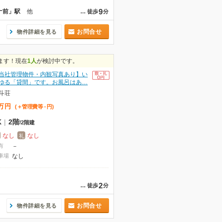
9
ナ前」駅
他
…
徒歩
分
お問合せ
物件詳細を見る
ます！現在
1人
が検討中です。
当社管理物件・内観写真あり】い
ゆる「貸間」です。お風呂はあ…
斗荘
万
円
(＋管理費等
-
円
)
K
|
2階
/
2階建
なし
なし
礼
有
－
車場
なし
2
…
徒歩
分
お問合せ
物件詳細を見る