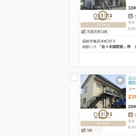
1D
敷
専有
アパート
駐車
写真充実12枚
函館市亀田本町35-5
函館バス
「佐々木病院前」停
スー
便利
コー
2
万
2D
敷
専有
アパート
駐車
5枚