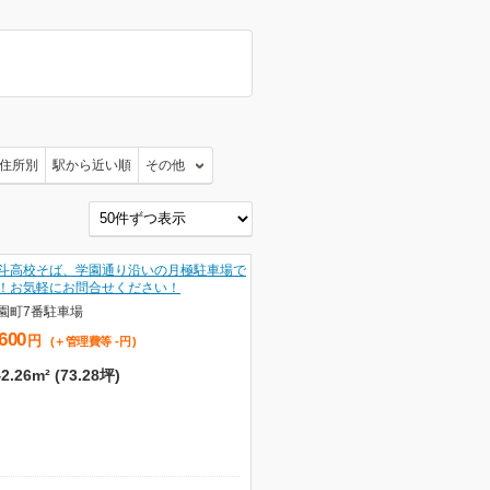
住所別
駅から近い順
その他
斗高校そば、学園通り沿いの月極駐車場で
！お気軽にお問合せください！
園町7番駐車場
,600
円
(＋管理費等
-
円
)
2.26m² (73.28坪)