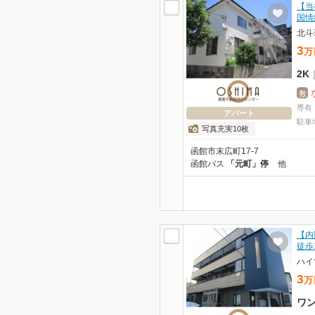
【当
国情
北斗
3
万
2K
敷
専有
アパート
駐車
写真充実10枚
函館市末広町17-7
函館バス
「元町」停
他
【内
徒歩
ハイ
3
万
ワ