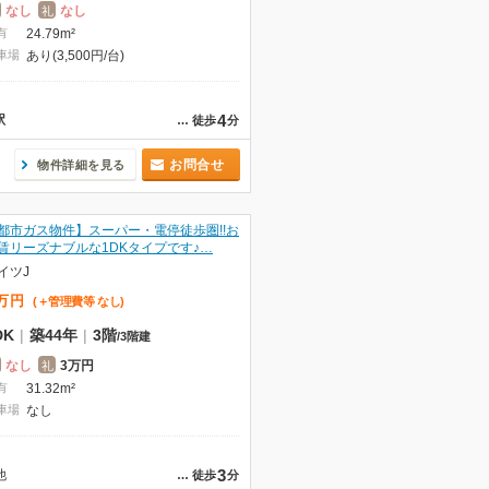
なし
なし
礼
有
24.79m²
車場
あり(3,500円/台)
4
駅
…
徒歩
分
お問合せ
物件詳細を見る
都市ガス物件】スーパー・電停徒歩圏!!お
賃リーズナブルな1DKタイプです♪…
イツJ
万
円
(＋管理費等
なし
)
DK
|
築44年
|
3階
/
3階建
なし
3万円
礼
有
31.32m²
車場
なし
3
他
…
徒歩
分