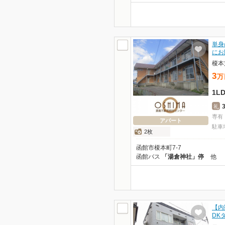
単身
にお
榎本
3
万
1L
礼
専有
アパート
駐車
2枚
函館市榎本町7-7
函館バス
「湯倉神社」停
他
【内
DK