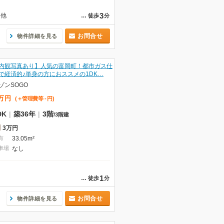
3
他
…
徒歩
分
お問合せ
物件詳細を見る
内観写真あり】人気の富岡町！都市ガス仕
で経済的♪単身の方におススメの1DK…
ゾンSOGO
万
円
(＋管理費等
-
円
)
DK
|
築36年
|
3階
/
3階建
3万円
有
33.05m²
車場
なし
1
…
徒歩
分
お問合せ
物件詳細を見る