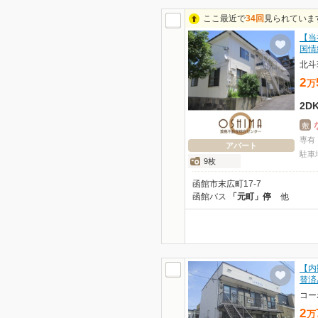
ここ最近で
34回
見られていま
【当
国情
北斗
2
万
2D
敷
専有
アパート
駐車
9枚
函館市末広町17-7
函館バス
「元町」停
他
【内
替済
コー
2
万