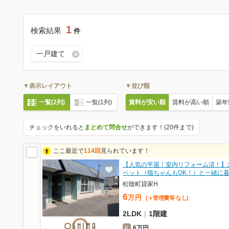
1
検索結果
件
一戸建て
▼表示レイアウト
▼並び順
一覧(2列)
一覧(1列)
賃料が安い順
賃料が高い順
築年
チェックをいれると
まとめて問合せ
ができます！(20件まで)
ここ最近で
114回
見られています！
【人気の平屋！室内リフォーム済！】
ペット（猫ちゃんもOK！）と一緒に
松陰町貸家H
6
万
円
(＋管理費等
なし
)
2LDK
|
1階建
6万円
礼