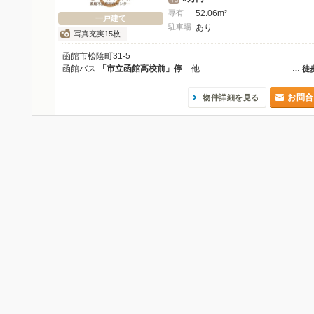
専有
52.06m²
一戸建て
駐車場
あり
写真充実15枚
函館市松陰町31-5
函館バス
「市立函館高校前」停
他
…
徒
お問合
物件詳細を見る