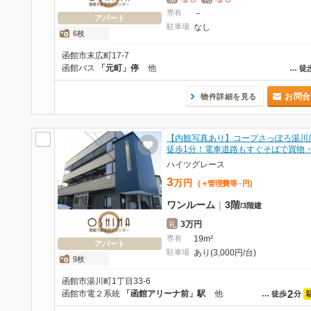
専有
－
アパート
駐車場
なし
6枚
函館市末広町17-7
函館バス
「元町」停
他
…
徒
お問合
物件詳細を見る
【内観写真あり】コープさっぽろ湯川
徒歩1分！電車道路もすぐそばで買物
ハイツグレース
3
万
円
(＋管理費等
-
円
)
ワンルーム
|
3階
/
3階建
3万円
礼
専有
19m²
アパート
駐車場
あり(3,000円/台)
9枚
函館市湯川町1丁目33-6
2
函館市電２系統
「函館アリーナ前」駅
他
…
徒歩
分