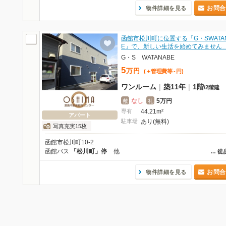
お問合
物件詳細を見る
函館市松川町に位置する「G・SWATA
E」で、新しい生活を始めてみません
G・S WATANABE
5
万
円
(＋管理費等
-
円
)
ワンルーム
|
築11年
|
1階
/
2階建
なし
5万円
敷
礼
専有
44.21m²
アパート
駐車場
あり(無料)
写真充実15枚
函館市松川町10-2
函館バス
「松川町」停
他
…
徒
お問合
物件詳細を見る