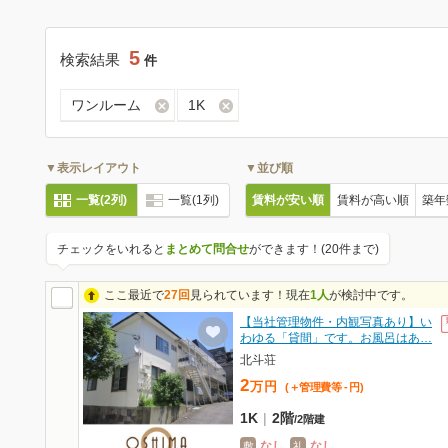
5
検索結果
件
ワンルーム
1K
▼表示レイアウト
▼並び順
一覧(2列)
一覧(1列)
賃料が安い順
賃料が高い順
築年
チェックをいれると
まとめて問合せ
ができます！(20件まで)
ここ最近で
27回
見られています！現在
1人
が検討中です。
【当社管理物件・内観写真あり】い
わゆる「貸間」です。お風呂はあ…
北斗荘
2
万
円
(＋管理費等
-
円
)
1K
|
2階
/
2階建
なし
なし
敷
礼