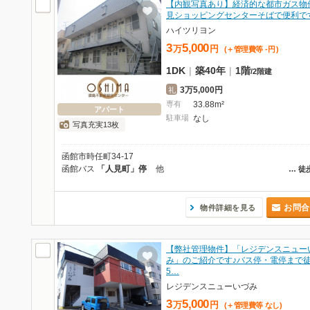
【内観写真あり】経済的な都市ガス物件
見ショッピングセンターそばで便利で
ハイツリヨン
3
5,000
万
円
(＋管理費等
-
円
)
1DK
|
築40年
|
1階
/
2階建
3万5,000円
礼
専有
33.88m²
アパート
駐車場
なし
写真充実13枚
函館市時任町34-17
函館バス
「人見町」停
他
…
徒
お問合
物件詳細を見る
【弊社管理物件】「レジデンスニュー
み」のご紹介です♪バス停・電停まで
5…
レジデンスニューいづみ
3
5,000
万
円
(＋管理費等
なし
)