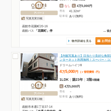
なし
4万5,000円
敷
礼
専有
41.32m²
アパート
駐車場
あり(無料)
写真充実15枚
函館市花園町20-16
函館バス
「花園町」停
…
徒
お問合
物件詳細を見る
【内観写真あり】日当たり良好な角部
ンターネット利用無料！スーパー・コ
ドリームハイツⅡ
4
5,000
万
円
(＋管理費等
-
円
)
1LDK
|
築23年
|
3階
/
3階建
4万5,000円
礼
専有
－
アパート
駐車場
あり(無料)
写真充実13枚
函館市本通1丁目37-14