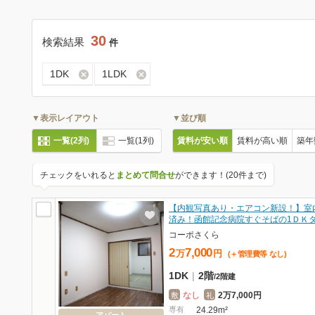
30
検索結果
件
1DK
1LDK
▼表示レイアウト
▼並び順
一覧(2列)
一覧(1列)
賃料が安い順
賃料が高い順
築年
チェックをいれると
まとめて問合せ
ができます！(20件まで)
【内観写真あり・エアコン新設！】室
済み！函館記念病院すぐそばの1ＤＫ
コーポさくら
2
7,000
万
円
(＋管理費等
なし
)
1DK
|
2階
/
2階建
なし
2万7,000円
敷
礼
専有
24.29m²