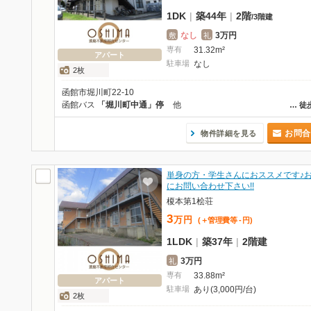
1DK
|
築44年
|
2階
/
3階建
なし
3万円
敷
礼
専有
31.32m²
アパート
駐車場
なし
2枚
函館市堀川町22-10
函館バス
「堀川町中通」停
他
…
徒
お問合
物件詳細を見る
単身の方・学生さんにおススメです♪
にお問い合わせ下さい!!
榎本第1桧荘
3
万
円
(＋管理費等
-
円
)
1LDK
|
築37年
|
2階建
3万円
礼
専有
33.88m²
アパート
駐車場
あり(3,000円/台)
2枚