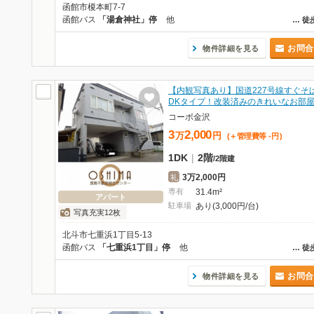
函館市榎本町7-7
函館バス
「湯倉神社」停
他
…
徒
お問合
物件詳細を見る
【内観写真あり】国道227号線すぐそ
DKタイプ！改装済みのきれいなお部
コーポ金沢
3
2,000
万
円
(＋管理費等
-
円
)
1DK
|
2階
/
2階建
3万2,000円
礼
専有
31.4m²
アパート
駐車場
あり(3,000円/台)
写真充実12枚
北斗市七重浜1丁目5-13
函館バス
「七重浜1丁目」停
他
…
徒
お問合
物件詳細を見る