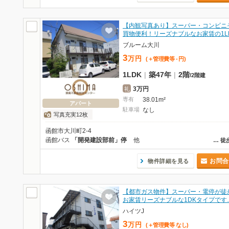
【内観写真あり】スーパー・コンビニ
買物便利！リーズナブルなお家賃の1L
ブルーム大川
3
万
円
(＋管理費等
-
円
)
1LDK
|
築47年
|
2階
/
2階建
3万円
礼
専有
38.01m²
アパート
駐車場
なし
写真充実12枚
函館市大川町2-4
函館バス
「開発建設部前」停
他
…
徒
お問合
物件詳細を見る
【都市ガス物件】スーパー・電停が徒歩
お家賃リーズナブルな1DKタイプです
ハイツJ
3
万
円
(＋管理費等
なし
)