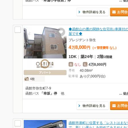
函館バス
「本通小学校前」停
…
徒
お問合
物件詳細を見る
◆函館山の麓の閑静な住宅街♪車庫付
屋です◆
プレジデント弥生
4
8,000
万
円
(＋管理費等
なし
)
1DK
|
築24年
|
2階
/
2階建
なし
4万8,000円
敷
礼
専有
40.08m²
アパート
駐車場
あり(7,000円/台)
4枚
函館市弥生町7-9
函館バス
「幸坂」停
他
…
徒
お問合
物件詳細を見る
函館市港町に位置する「レストはまな
で、新しい暮らしを始めてみませんか