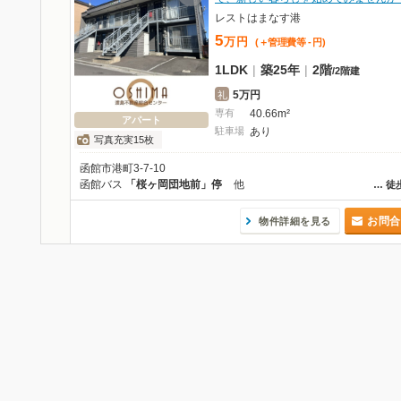
レストはまなす港
5
万
円
(＋管理費等
-
円
)
1LDK
|
築25年
|
2階
/
2階建
5万円
礼
専有
40.66m²
アパート
駐車場
あり
写真充実15枚
函館市港町3-7-10
函館バス
「桜ヶ岡団地前」停
他
…
徒
お問合
物件詳細を見る