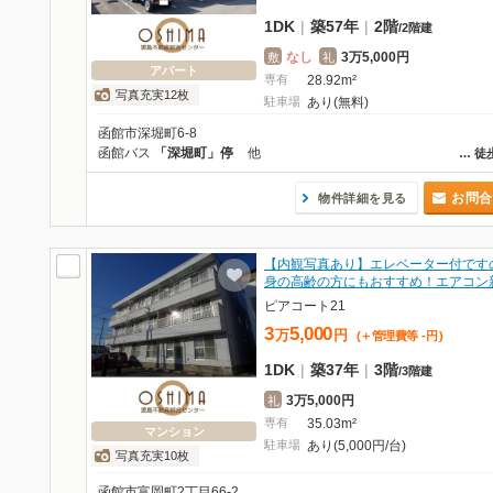
1DK
|
築57年
|
2階
/
2階建
なし
3万5,000円
敷
礼
アパート
専有
28.92m²
写真充実12枚
駐車場
あり(無料)
函館市深堀町6-8
函館バス
「深堀町」停
他
…
徒
お問合
物件詳細を見る
【内観写真あり】エレベーター付です
身の高齢の方にもおすすめ！エアコン
ピアコート21
3
5,000
万
円
(＋管理費等
-
円
)
1DK
|
築37年
|
3階
/
3階建
3万5,000円
礼
専有
35.03m²
マンション
駐車場
あり(5,000円/台)
写真充実10枚
函館市富岡町2丁目66-2