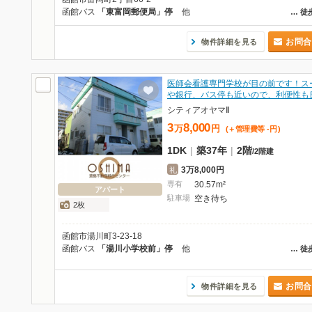
函館バス
「東富岡郵便局」停
他
…
徒
お問合
物件詳細を見る
医師会看護専門学校が目の前です！ス
や銀行、バス停も近いので、利便性も
シティアオヤマⅡ
3
8,000
万
円
(＋管理費等
-
円
)
1DK
|
築37年
|
2階
/
2階建
3万8,000円
礼
専有
30.57m²
アパート
駐車場
空き待ち
2枚
函館市湯川町3-23-18
函館バス
「湯川小学校前」停
他
…
徒
お問合
物件詳細を見る