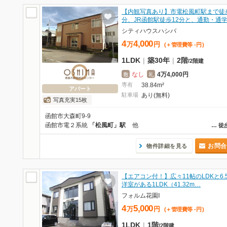
【内観写真あり】市電松風町駅まで徒
分、JR函館駅徒歩12分と、通勤・通
シティハウスハシバ
4
4,000
万
円
(＋管理費等
-
円
)
1LDK
|
築30年
|
2階
/
2階建
なし
4万4,000円
敷
礼
専有
38.84m²
アパート
駐車場
あり(無料)
写真充実15枚
函館市大森町9-9
函館市電２系統
「松風町」駅
他
…
徒
お問合
物件詳細を見る
【エアコン付！】広々11帖のLDKと6.
洋室がある1LDK（41.32m…
フォルム花園Ⅰ
4
5,000
万
円
(＋管理費等
-
円
)
1LDK
|
1階
/
2階建