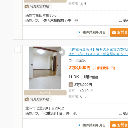
アパート
駐車場
あり
写真充実13枚
函館市亀田本町35-5
函館バス
「佐々木病院前」停
他
…
徒
お問合
物件詳細を見る
【内観写真あり】毎月のお家賃の支払
えたい方におススメ！独立型のキッチ
コーポ金沢
2
8,000
万
円
(＋管理費等
-
円
)
1LDK
|
1階
/
2階建
2万8,000円
礼
専有
40.49m²
アパート
駐車場
なし
写真充実15枚
北斗市七重浜8丁目20-12
函館バス
「七重浜8丁目」停
他
…
徒
お問合
物件詳細を見る