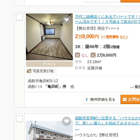
万代こ線橋近くにあるアパートです！
ーム済みです！！５号線まで徒歩2分
【弊社管理】関谷アパート
2
8,000
万
円
(＋管理費等
なし
)
1K
|
築46年
|
2階
/
2階建
なし
2万8,000円
敷
礼
専有
23.18m²
アパート
駐車場
近隣月極
写真充実17枚
函館市亀田町6-12
函館バス
「亀田町」停
他
…
徒
お問合
物件詳細を見る
函館市富岡町に位置する「ハウスなが
で、新しい暮らしを始めてみませんか
…
ハウスながた【弊社管理】