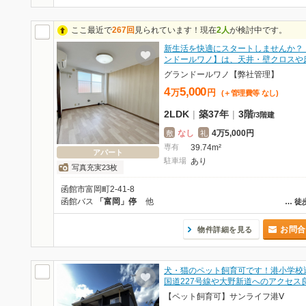
ここ最近で
267回
見られています！現在
2人
が検討中です。
新生活を快適にスタートしませんか？
ンドールワノ】は、天井・壁クロスや
グランドールワノ【弊社管理】
4
5,000
万
円
(＋管理費等
なし
)
2LDK
|
築37年
|
3階
/
3階建
なし
4万5,000円
敷
礼
専有
39.74m²
アパート
駐車場
あり
写真充実23枚
函館市富岡町2-41-8
函館バス
「富岡」停
他
…
徒
お問合
物件詳細を見る
犬・猫のペット飼育可です！港小学校
国道227号線や大野新道へのアクセス
【ペット飼育可】サンライフ港Ⅴ