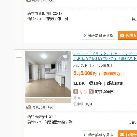
函館市亀田港町22-17
函館バス
「東港」停
他
…
徒
お問合
物件詳細を見る
スーパー・ドラッグストア・コンビニ
にあるので便利な立地です！無料Wi-F
パレスＫ【オール電化】
5
5,000
万
円
(＋管理費等
なし
)
1LDK
|
築16年
|
2階
/
2階建
なし
5万5,000円
敷
礼
専有
－
アパート
駐車場
あり
写真充実21枚
函館市鍛治1-31-4
函館バス
「鍛治団地前」停
…
徒
お問合
物件詳細を見る