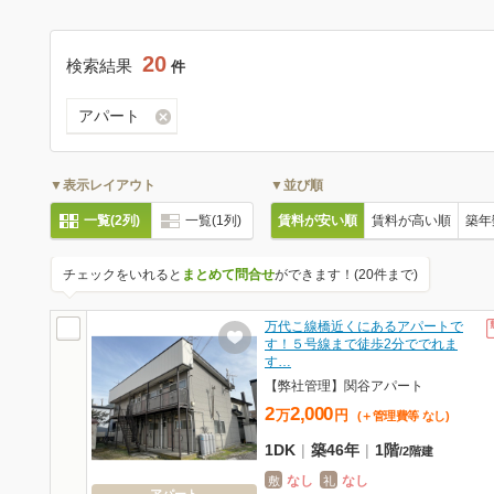
20
検索結果
件
アパート
▼表示レイアウト
▼並び順
一覧(2列)
一覧(1列)
賃料が安い順
賃料が高い順
築年
チェックをいれると
まとめて問合せ
ができます！(20件まで)
万代こ線橋近くにあるアパートで
す！５号線まで徒歩2分ででれま
す…
【弊社管理】関谷アパート
2
2,000
万
円
(＋管理費等
なし
)
1DK
|
築46年
|
1階
/
2階建
なし
なし
敷
礼