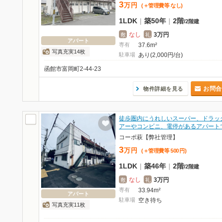
3
万
円
(＋管理費等
なし
)
1LDK
|
築50年
|
2階
/
2階建
なし
3万円
敷
礼
アパート
専有
37.6m²
写真充実14枚
駐車場
あり(2,000円/台)
函館市富岡町2-44-23
お問合
物件詳細を見る
徒歩圏内にうれしいスーパー、ドラッ
アーやコンビニ、電停があるアパート
コーポ萩【弊社管理】
3
万
円
(＋管理費等
500
円
)
1LDK
|
築46年
|
2階
/
2階建
なし
3万円
敷
礼
専有
33.94m²
アパート
駐車場
空き待ち
写真充実11枚