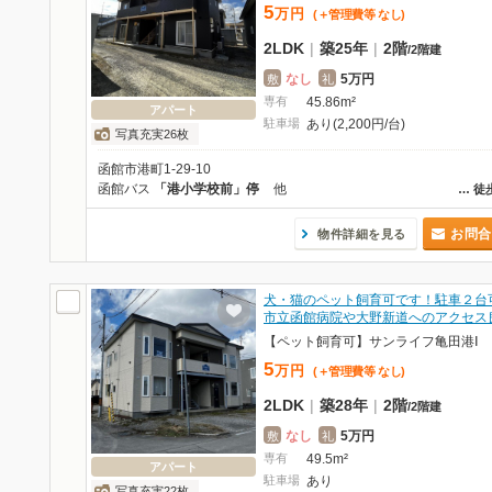
5
万
円
(＋管理費等
なし
)
2LDK
|
築25年
|
2階
/
2階建
なし
5万円
敷
礼
専有
45.86m²
アパート
駐車場
あり(2,200円/台)
写真充実26枚
函館市港町1-29-10
函館バス
「港小学校前」停
他
…
徒
お問合
物件詳細を見る
犬・猫のペット飼育可です！駐車２台
市立函館病院や大野新道へのアクセス
【ペット飼育可】サンライフ亀田港Ⅰ
5
万
円
(＋管理費等
なし
)
2LDK
|
築28年
|
2階
/
2階建
なし
5万円
敷
礼
専有
49.5m²
アパート
駐車場
あり
写真充実22枚