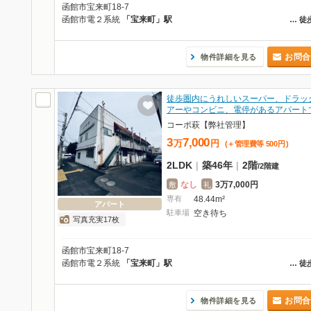
函館市宝来町18-7
函館市電２系統
「宝来町」駅
…
徒
お問合
物件詳細を見る
徒歩圏内にうれしいスーパー、ドラッ
アーやコンビニ、電停があるアパート
コーポ萩【弊社管理】
3
7,000
万
円
(＋管理費等
500
円
)
2LDK
|
築46年
|
2階
/
2階建
なし
3万7,000円
敷
礼
専有
48.44m²
アパート
駐車場
空き待ち
写真充実17枚
函館市宝来町18-7
函館市電２系統
「宝来町」駅
…
徒
お問合
物件詳細を見る