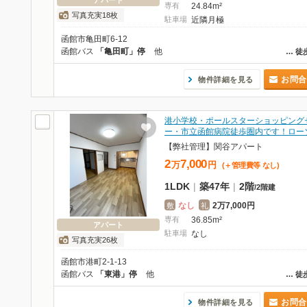
アパート
専有
24.84m²
写真充実18枚
駐車場
近隣月極
函館市亀田町6-12
函館バス
「亀田町」停
他
…
徒
お問合
物件詳細を見る
港小学校・ポールスターショッピング
ー・市立函館病院徒歩圏内です！ロー
【弊社管理】関谷アパート
2
7,000
万
円
(＋管理費等
なし
)
1LDK
|
築47年
|
2階
/
2階建
なし
2万7,000円
敷
礼
専有
36.85m²
アパート
駐車場
なし
写真充実26枚
函館市港町2-1-13
函館バス
「東港」停
他
…
徒
お問合
物件詳細を見る