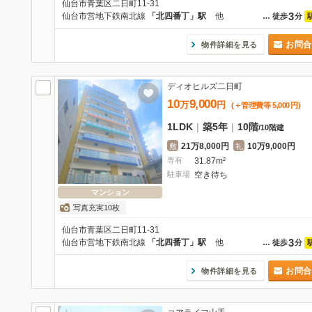
仙台市青葉区二日町11-31
3
仙台市営地下鉄南北線
「北四番丁」駅
他
…
徒歩
分
お問合
物件詳細を見る
ディオヒルズ二日町
10
9,000
万
円
(＋管理費等
5,000
円
)
1LDK
|
築5年
|
10階
/
10階建
21万8,000円
10万9,000円
敷
礼
専有
31.87m²
駐車場
空き待ち
マンション
写真充実10枚
仙台市青葉区二日町11-31
3
仙台市営地下鉄南北線
「北四番丁」駅
他
…
徒歩
分
お問合
物件詳細を見る