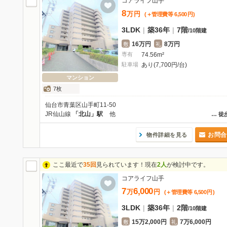
コアライフ山手
8
万
円
(＋管理費等
6,500
円
)
3LDK
|
築36年
|
7階
/
10階建
16万円
8万円
敷
礼
専有
74.56m²
駐車場
あり(7,700円/台)
マンション
7枚
仙台市青葉区山手町11-50
JR仙山線
「北山」駅
他
…
徒
お問合
物件詳細を見る
ここ最近で
35回
見られています！現在
2人
が検討中です。
コアライフ山手
7
6,000
万
円
(＋管理費等
6,500
円
)
3LDK
|
築36年
|
2階
/
10階建
15万2,000円
7万6,000円
敷
礼