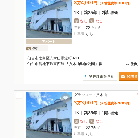
3
4,000
万
円
(＋管理費等
3,000
円
)
1K
|
築35年
|
2階
/
2階建
なし
なし
敷
礼
専有
22.76m²
駐車場
なし
アパート
4枚
仙台市太白区八木山香澄町8-21
仙台市営地下鉄東西線
「八木山動物公園」駅
…
徒歩
お問合
物件詳細を見る
グランコート八木山
3
3,000
万
円
(＋管理費等
3,000
円
)
1K
|
築35年
|
1階
/
2階建
なし
なし
敷
礼
専有
22.75m²
駐車場
なし