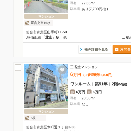
専有
77.65m²
駐車場
あり(7,700円/台)
マンション
写真充実16枚
仙台市青葉区山手町11-50
JR仙山線
「北山」駅
他
…
徒
お問合
物件詳細を見る
三省堂マンション
6
万
円
(＋管理費等
5,000
円
)
ワンルーム
|
築51年
|
2階
/
5階建
6万円
6万円
敷
礼
専有
20.58m²
駐車場
なし
マンション
6枚
仙台市青葉区木町通１丁目3-38