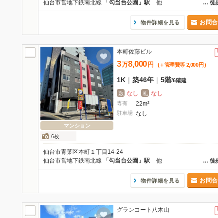
仙台市営地下鉄南北線
「勾当台公園」駅
他
…
徒
お問合
物件詳細を見る
本町佐藤ビル
3
8,000
万
円
(＋管理費等
2,000
円
)
1K
|
築46年
|
5階
/
6階建
なし
なし
敷
礼
専有
22m²
駐車場
なし
マンション
6枚
仙台市青葉区本町１丁目14-24
仙台市営地下鉄南北線
「勾当台公園」駅
他
…
徒
お問合
物件詳細を見る
グランコート八木山