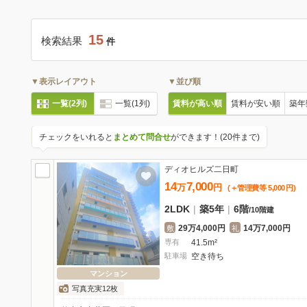
15
検索結果
件
▼表示レイアウト
▼並び順
一覧(2列)
一覧(1列)
賃料が高い順
賃料が安い順
築年
チェックをいれると
まとめて問合せ
ができます！(20件まで)
ディオヒルズ二日町
14
7,000
万
円
(＋管理費等
5,000
円
)
2LDK
|
築5年
|
6階
/
10階建
29万4,000円
14万7,000円
敷
礼
専有
41.5m²
駐車場
空き待ち
マンション
写真充実12枚