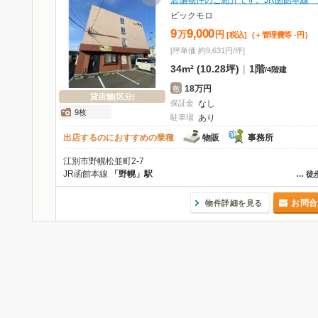
店舗物件のご紹介です。JR函館本線「
ビックモロ
9
9,000
万
円
[税込]
(＋管理費等
-
円
)
[坪単価 約9,631円/坪]
34m² (10.28坪)
|
1階
/
4階建
18万円
敷
貸店舗(区分)
保証金
なし
9枚
駐車場
あり
出店するのにおすすめの業種
物販
事務所
江別市野幌松並町2-7
JR函館本線
「野幌」駅
…
徒
お問合
物件詳細を見る