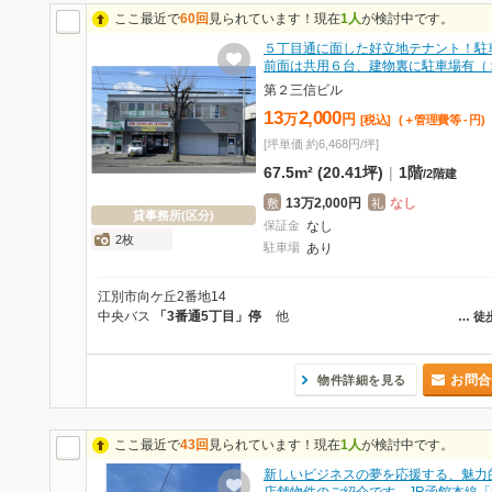
ここ最近で
60回
見られています！現在
1人
が検討中です。
５丁目通に面した好立地テナント！駐
前面は共用６台、建物裏に駐車場有（
第２三信ビル
13
2,000
万
円
[税込]
(＋管理費等
-
円
)
[坪単価 約6,468円/坪]
67.5m² (20.41坪)
|
1階
/
2階建
13万2,000円
なし
敷
礼
貸事務所(区分)
保証金
なし
2枚
駐車場
あり
江別市向ケ丘2番地14
中央バス
「3番通5丁目」停
他
…
徒
お問合
物件詳細を見る
ここ最近で
43回
見られています！現在
1人
が検討中です。
新しいビジネスの夢を応援する、魅力