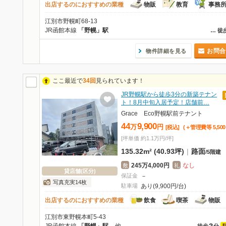
出店するのにおすすめの業種
物販
教育
事務
江別市野幌町68-13
JR函館本線
「野幌」駅
…
徒
お問合
物件詳細を見る
ここ最近で
34回
見られています！
JR野幌駅から徒歩3分の新築テナン
ト！8月中旬入居予定！店舗前…
Grace Eco野幌駅前テナント
44
9,900
万
円
[税込]
(＋管理費等
5,500
[坪単価 約1.1万円/坪]
135.32m² (40.93坪)
|
路面
/
5階建
245万4,000円
なし
敷
礼
貸店舗(区分)
保証金
－
写真充実14枚
駐車場
あり(9,900円/台)
出店するのにおすすめの業種
飲食
喫茶
物販
江別市東野幌本町5-43