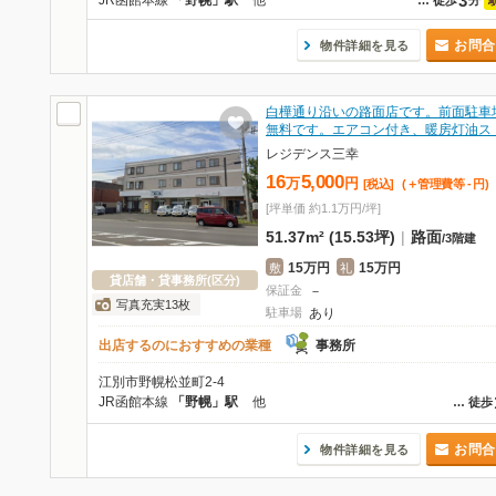
3
JR函館本線
「野幌」駅
他
…
徒歩
分
お問合
物件詳細を見る
白樺通り沿いの路面店です。前面駐車
無料です。エアコン付き、暖房灯油ス
レジデンス三幸
16
5,000
万
円
[税込]
(＋管理費等
-
円
)
[坪単価 約1.1万円/坪]
51.37m² (15.53坪)
|
路面
/
3階建
15万円
15万円
敷
礼
貸店舗・貸事務所(区分)
保証金
－
写真充実13枚
駐車場
あり
出店するのにおすすめの業種
事務所
江別市野幌松並町2-4
JR函館本線
「野幌」駅
他
…
徒歩
お問合
物件詳細を見る