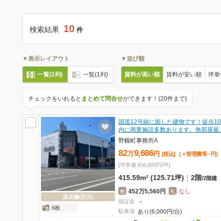
10
検索結果
件
▼表示レイアウト
▼並び順
一覧(2列)
一覧(1列)
賃料が高い順
賃料が安い順
坪単
チェックをいれると
まとめて問合せ
ができます！(20件まで)
国道12号線に面した建物です！徒歩1
内に商業施設多数あります。角部屋最
野幌町事務所A
82
9,686
万
円
[税込]
(＋管理費等
-
円
)
[坪単価 約6,600円/坪]
415.59m² (125.71坪)
|
2階
/
2階建
452万5,560円
なし
敷
礼
貸店舗(区分)
保証金
－
6枚
駐車場
あり(6,000円/台)