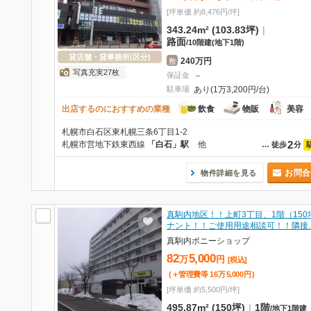
[坪単価 約8,476円/坪]
343.24m² (103.83坪)
|
路面
/
10階建
(地下1階)
貸店舗・貸事務所(区分)
240万円
敷
写真充実27枚
保証金
－
駐車場
あり(1万3,200円/台)
出店するのにおすすめの業種
飲食
物販
美容
札幌市白石区東札幌三条6丁目1-2
2
札幌市営地下鉄東西線
「白石」駅
他
…
徒歩
分
お問合
物件詳細を見る
真駒内地区！！上町3丁目、1階（150
ナント！！ご使用用途相談可！！隣接
真駒内ポニーショップ
82
5,000
万
円
[税込]
(＋管理費等
16
万
5,000
円
)
[坪単価 約5,500円/坪]
495.87m² (150坪)
|
1階
/
地下1階建