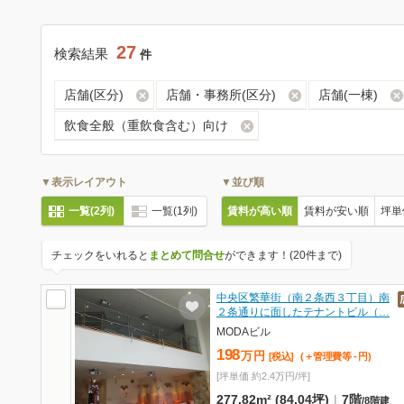
27
検索結果
件
店舗(区分)
店舗・事務所(区分)
店舗(一棟)
飲食全般（重飲食含む）向け
▼表示レイアウト
▼並び順
一覧(2列)
一覧(1列)
賃料が高い順
賃料が安い順
坪単
チェックをいれると
まとめて問合せ
ができます！(20件まで)
中央区繁華街（南２条西３丁目）南
２条通りに面したテナントビル（…
MODAビル
198
万
円
[税込]
(＋管理費等
-
円
)
[坪単価 約2.4万円/坪]
277.82m² (84.04坪)
|
7階
/
8階建