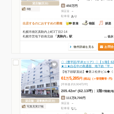
貸店舗(区分)
450万円
敷
8枚
保証金
－
駐車場
あり
出店するのにおすすめの業種
飲食
物販
娯楽
札幌市南区真駒内上町3丁目2-14
札幌市営地下鉄南北線
「真駒内」駅
…
徒歩
お問合
物件詳細を見る
◇《豊平区/平岸エリア》♢【１階】62.
★☆★白石中の島通面、地下鉄『平…
【地下鉄駅直結】◆第２松井ビル◆《
61
5,285
万
円
[税込]
(＋管理費等
-
円
)
[坪単価 約9,904円/坪]
205.42m² (62.13坪)
|
1階
/
7階建
(地
111万8,700円
敷
貸店舗・貸事務所(区分)
保証金
－
写真充実27枚
駐車場
なし