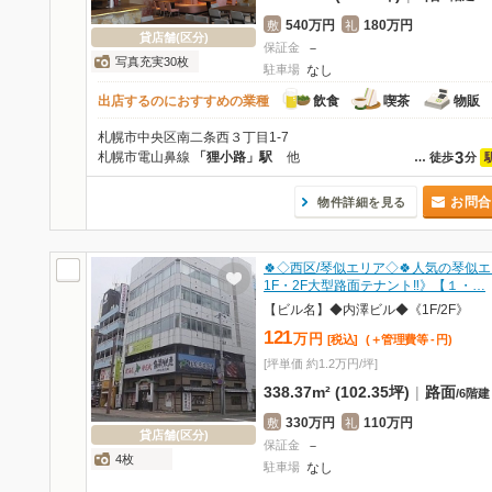
540万円
180万円
敷
礼
貸店舗(区分)
保証金
－
写真充実30枚
駐車場
なし
出店するのにおすすめの業種
飲食
喫茶
物販
札幌市中央区南二条西３丁目1-7
3
札幌市電山鼻線
「狸小路」駅
他
…
徒歩
分
お問合
物件詳細を見る
🍀◇西区/琴似エリア◇🍀人気の琴似エ
1F・2F大型路面テナント‼》【１・…
【ビル名】◆内澤ビル◆《1F/2F》
121
万
円
[税込]
(＋管理費等
-
円
)
[坪単価 約1.2万円/坪]
338.37m² (102.35坪)
|
路面
/
6階建
330万円
110万円
敷
礼
貸店舗(区分)
保証金
－
4枚
駐車場
なし