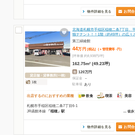
お問合
物件詳細を見る
北海道札幌市手稲区稲穂二条7丁目、
独テナント！！1階（約49坪）の広々
第三緑綾館
44
万
円
[税込]
(＋管理費等
-
円
)
[坪単価 約8,938円/坪]
162.75m² (49.23坪)
120万円
敷
貸店舗・貸事務所(一棟)
保証金
－
1枚
駐車場
あり
出店するのにおすすめの業種
飲食
喫茶
美容
札幌市手稲区稲穂二条7丁目6-1
JR函館本線
「稲穂」駅
…
徒歩
お問合
物件詳細を見る