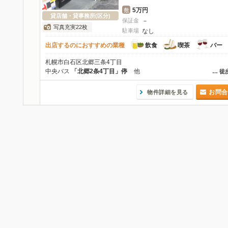
5万円
敷
貸店舗・貸事務所(区分)
保証金
－
写真充実22枚
駐車場
なし
出店するのにおすすめの業種
飲食
喫茶
バー
札幌市白石区北郷三条4丁目
中央バス
「北郷2条4丁目」停
他
…
徒
お問合
物件詳細を見る