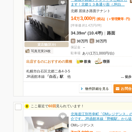
ます！北郷１３条通り面（JR白…
北郷 居抜き路面テナント
14
3,000
万
円
[税込]
(＋管理費等
-
円
)
[坪単価 約1.4万円/坪]
34.39m² (10.4坪)
|
路面
30万円
30万円
敷
礼
貸店舗(区分)
保証金
－
写真充実24枚
駐車場
あり(1万1,000円/台)
出店するのにおすすめの業種
飲食
喫茶
札幌市白石区北郷二条4-3-5
JR函館本線
「白石」駅
他
…
徒歩
お問合
物件詳細を見る
ここ最近で
60回
見られています！
北海道江別市幸町「OMレジデンス」
介です。JR函館本線「野幌駅」から徒
OMレジデンス