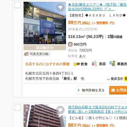
🍀北区/麻生エリア◇🍀《地下鉄『麻
徒歩3分‼2階96.23坪‼》(*´∨…
99
万
円
[税込]
(＋管理費等
-
円
)
[坪単価 約1.0万円/坪]
318.13m² (96.23坪)
|
2階
/
5階建
900万円
敷
貸店舗(区分)
保証金
720
万
円
写真充実13枚
駐車場
あり
出店するのにおすすめの業種
飲食
美容
事務
札幌市北区北四十条西4丁目1-1
3
札幌市営地下鉄南北線
「麻生」駅
他
…
徒歩
分
お問合
物件詳細を見る
地下鉄白石駅まで徒歩2分の好アクセ
郷通に面した1階路面店【第１小竹ビ
【ビル名】◇第１小竹ビル◇《１階路
88
万
円
[税込]
(＋管理費等
-
円
)