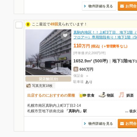
お問合
物件詳細を見る
ここ最近で
49回
見られています！
真駒内地区！！上町3丁目、地下1階（
フロアー）専用階段有り！地下1階（5
110
万
円
[税込]
(＋管理費等
なし
)
[坪単価 約2,200円/坪]
1652.9m² (500坪)
|
地下1階
/
地下
600万円
敷
保証金
－
貸店舗(区分)
駐車場
あり
写真充実18枚
出店するのにおすすめの業種
飲食
物販
娯楽
札幌市南区真駒内上町3丁目2-14
札幌市営地下鉄南北線
「真駒内」駅
…
徒歩
お問合
物件詳細を見る