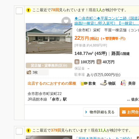
ここ最近で
78回
見られています！現在
1人
が検討中です。
🍀◇余市町◇🍀平屋コンビニ跡《国道2
線面/一棟貸し/即入居可》【一棟貸し
22
万
円
[税込]
(＋管理費等
-
円
)
[坪単価 約4,889円/坪]
148.77m² (45坪)
|
路面
/
1階建
100万円
40万円
敷
礼
貸店舗・貸事務所(区分)
保証金
－
3枚
駐車場
あり(5万5,000円/台)
出店するのにおすすめの業種
飲食
物販
美容
余市郡余市町栄町22
JR函館本線
「余市」駅
…
徒歩
お問合
物件詳細を見る
ここ最近で
379回
見られています！現在
11人
が検討中です。
「居抜き路面テナント」をご紹介し