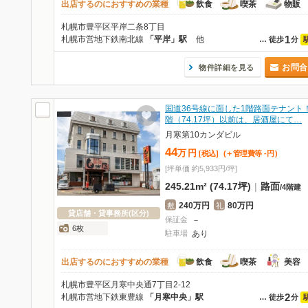
出店するのにおすすめの業種
飲食
喫茶
物販
札幌市豊平区平岸二条8丁目
1
札幌市営地下鉄南北線
「平岸」駅
他
…
徒歩
分
お問合
物件詳細を見る
国道36号線に面した1階路面テナント
階（74.17坪）以前は、居酒屋にて…
月寒第10カンダビル
44
万
円
[税込]
(＋管理費等
-
円
)
[坪単価 約5,933円/坪]
245.21m² (74.17坪)
|
路面
/
4階建
240万円
80万円
敷
礼
貸店舗・貸事務所(区分)
保証金
－
6枚
駐車場
あり
出店するのにおすすめの業種
飲食
喫茶
美容
札幌市豊平区月寒中央通7丁目2-12
2
札幌市営地下鉄東豊線
「月寒中央」駅
…
徒歩
分