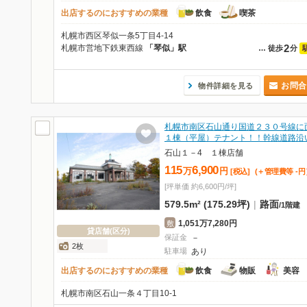
出店するのにおすすめの業種
飲食
喫茶
札幌市西区琴似一条5丁目4-14
2
札幌市営地下鉄東西線
「琴似」駅
…
徒歩
分
お問合
物件詳細を見る
札幌市南区石山通り国道２３０号線に
１棟（平屋）テナント！！幹線道路沿
石山１－4 １棟店舗
115
6,900
万
円
[税込]
(＋管理費等
-
円
[坪単価 約6,600円/坪]
579.5m² (175.29坪)
|
路面
/
1階建
1,051万7,280円
敷
貸店舗(区分)
保証金
－
2枚
駐車場
あり
出店するのにおすすめの業種
飲食
物販
美容
札幌市南区石山一条４丁目10-1