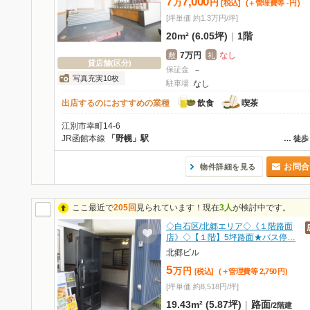
7
7,000
万
円
[税込]
(＋管理費等
-
円
)
[坪単価 約1.3万円/坪]
20m² (6.05坪)
|
1階
7万円
なし
敷
礼
貸店舗(区分)
保証金
－
写真充実10枚
駐車場
なし
出店するのにおすすめの業種
飲食
喫茶
江別市幸町14-6
JR函館本線
「野幌」駅
…
徒歩
お問合
物件詳細を見る
ここ最近で
205回
見られています！現在
3人
が検討中です。
◇白石区/北郷エリア◇《１階路面
店》◇【１階】5坪路面★バス停…
北郷ビル
5
万
円
[税込]
(＋管理費等
2,750
円
)
[坪単価 約8,518円/坪]
19.43m² (5.87坪)
|
路面
/
2階建