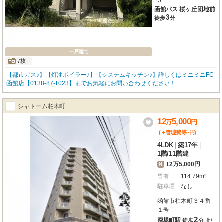
15
函館バス 桜ヶ丘団地前
3
徒歩
分
一戸建て
7枚
【都市ガス♪】【灯油ボイラー♪】【システムキッチン♪】詳しくはミニミニFC
函館店【0138-87-1023】までお気軽にお問い合わせください！
シャトーム柏木町
12
5,000
万
円
-
(＋管理費等
円
)
4LDK
|
築17年
|
1階
/
11階建
12万5,000円
礼
専有
114.79m²
駐車場
なし
函館市柏木町３４番
１号
2
深堀町駅
他
徒歩
分