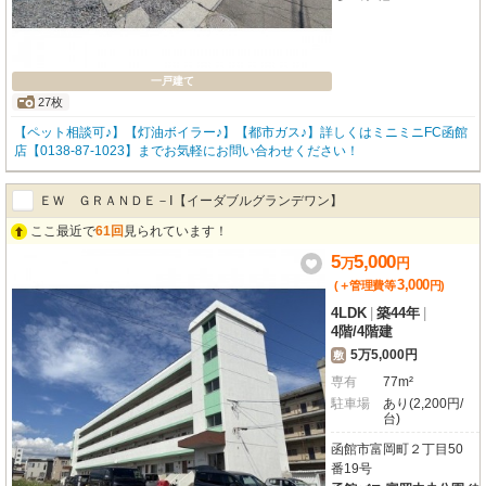
一戸建て
27枚
【ペット相談可♪】【灯油ボイラー♪】【都市ガス♪】詳しくはミニミニFC函館
店【0138-87-1023】までお気軽にお問い合わせください！
ＥＷ ＧＲＡＮＤＥ－Ⅰ【イーダブルグランデワン】
ここ最近で
61回
見られています！
5
5,000
万
円
3,000
(＋管理費等
円
)
4LDK
|
築44年
|
4階
/
4階建
5万5,000円
敷
専有
77m²
駐車場
あり(2,200円/
台)
函館市富岡町２丁目50
番19号