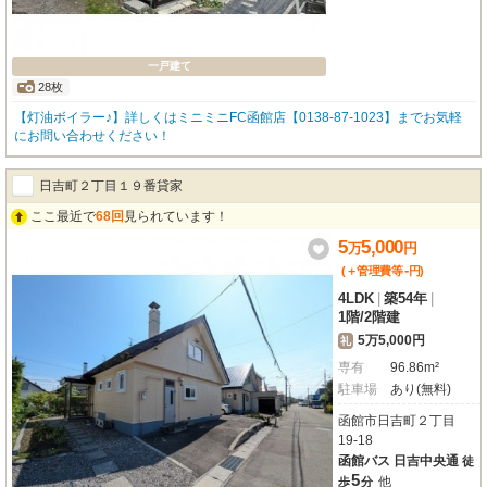
一戸建て
28枚
【灯油ボイラー♪】詳しくはミニミニFC函館店【0138-87-1023】までお気軽
にお問い合わせください！
日吉町２丁目１９番貸家
ここ最近で
68回
見られています！
5
5,000
万
円
-
(＋管理費等
円
)
4LDK
|
築54年
|
1階
/
2階建
5万5,000円
礼
専有
96.86m²
駐車場
あり(無料)
函館市日吉町２丁目
19-18
函館バス 日吉中央通
徒
5
他
歩
分