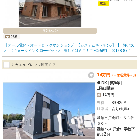
駅近!
マンション
26枚
【オール電化・オートロックマンション♪】【システムキッチン♪】【一坪バス
♪】【ウォークインクローゼット♪】詳しくはミニミニFC函館店【0138-87-10
23】までお気軽にお問い合わせください！
ミカエルビレッジ区画２７
14
万
円
-
(＋管理費等
円
)
4LDK
|
築8年
|
1階
/
2階建
14万円
礼
専有
89.42m²
駐車場
あり(無料)
函館市戸倉町１５３番
３０号
函館バス 戸倉中学校下
2
徒歩
分