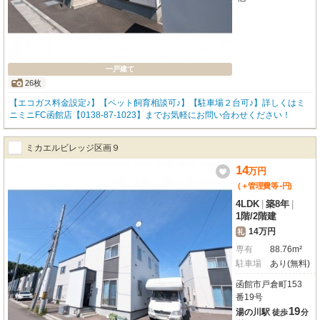
一戸建て
26枚
【エコガス料金設定♪】【ペット飼育相談可♪】【駐車場２台可♪】詳しくはミ
ニミニFC函館店【0138-87-1023】までお気軽にお問い合わせください！
ミカエルビレッジ区画９
14
万
円
-
(＋管理費等
円
)
4LDK
|
築8年
|
1階
/
2階建
14万円
礼
専有
88.76m²
駐車場
あり(無料)
函館市戸倉町153
番19号
19
湯の川駅
徒歩
分