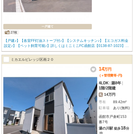
一戸建て
27枚
【戸建♪】【各室FF灯油ストーブ付♪】【システムキッチン♪】【エコガス料金
設定♪】【ペット飼育可能♪】詳しくはミニミニFC函館店【0138-87-1023】ま
でお気軽にお問い合わせください！
ミカエルビレッジ区画２０
14
万
円
-
(＋管理費等
円
)
4LDK
|
築8年
|
1階
/
2階建
14万円
礼
専有
89.42m²
駐車場
あり(無料)
函館市戸倉町153
番7号
18
湯の川駅
徒歩
分
他