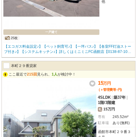
他
一戸建て
25枚
【エコガス料金設定♪】【ペット飼育可♪】【一坪バス♪】【各室FF灯油ストー
ブ付き♪】【システムキッチン♪】詳しくはミニミニFC函館店【0138-87-102
3】までお気軽にお問い合わせください！
本町２９番貸家
ここ最近で
215回
見られ、
1人
が検討中！
15
万
円
-
(＋管理費等
円
)
4SLDK
|
築37年
|
1階
/
3階建
15万円
礼
専有
245.52m²
駐車場
あり(無料)
函館市本町２９番３