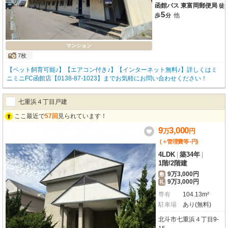
函館バス 東富岡郵便局
徒
5
他
歩
分
マンション
7枚
【ペット飼育可能♪】【エアコン付き♪】【インターネット無料♪】詳しくはミ
ニミニFC函館店【0138-87-1023】までお気軽にお問い合わせください！
七重浜４丁目戸建
ここ最近で
57回
見られています！
9
3,000
万
円
-
(＋管理費等
円
)
4LDK
|
築34年
|
1階
/
2階建
9万3,000円
敷
9万3,000円
礼
専有
104.13m²
駐車場
あり(無料)
北斗市七重浜４丁目9-