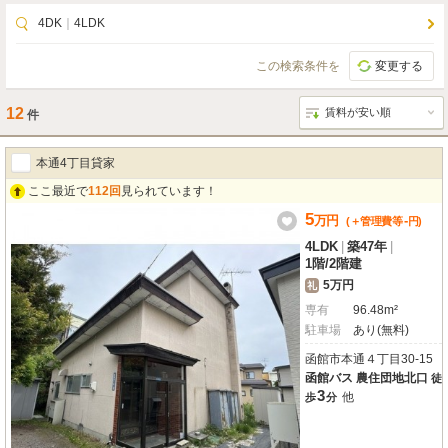
4DK
｜
4LDK
この検索条件を
変更する
12
件
本通4丁目貸家
ここ最近で
112回
見られています！
5
万
円
-
(＋管理費等
円
)
4LDK
|
築47年
|
1階
/
2階建
5万円
礼
専有
96.48m²
駐車場
あり(無料)
函館市本通４丁目30-15
函館バス 農住団地北口
徒
3
他
歩
分