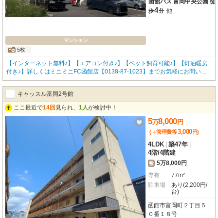
函館バス 富岡中央公園
徒
4
他
歩
分
マンション
5枚
【インターネット無料♪】【エアコン付き♪】【ペット飼育可能♪】【灯油暖房
付き♪】詳しくはミニミニFC函館店【0138-87-1023】までお気軽にお問い合
わせください！
キャッスル富岡2号館
ここ最近で
14回
見られ、
1人
が検討中！
5
8,000
万
円
3,000
(＋管理費等
円
)
4LDK
|
築47年
|
4階
/
4階建
5万8,000円
敷
専有
77m²
駐車場
あり(2,200円/
台)
函館市富岡町２丁目５
０番１８号