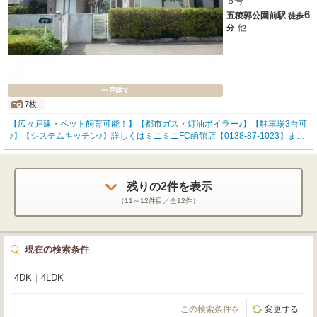
６号
6
五稜郭公園前駅
徒歩
他
分
一戸建て
7枚
【広々戸建・ペット飼育可能！】【都市ガス・灯油ボイラー♪】【駐車場3台可
♪】【システムキッチン♪】詳しくはミニミニFC函館店【0138-87-1023】まで
お気軽にお問い合わせください！
残りの
2
件を表示
（
11～12
件目／全
12
件）
現在の検索条件
4DK
｜
4LDK
この検索条件を
変更する