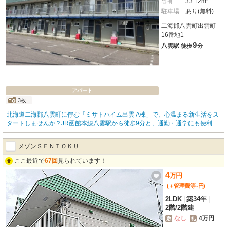
専有
33.12m²
駐車場
あり(無料)
二海郡八雲町出雲町
16番地1
9
八雲駅
徒歩
分
アパート
3枚
北海道二海郡八雲町に佇む「ミサトハイム出雲 A棟」で、心温まる新生活をス
タートしませんか？JR函館本線八雲駅から徒歩9分と、通勤・通学にも便利な
立地です。お家賃は53,000円。ゆったりとした33.12m²の1DKは、お一人暮ら
しはもちろん、お二人での新生活にも心地よい空間です。初期費用を抑えたい
メゾンＳＥＮＴＯＫＵ
方に嬉しい敷金0円！さらに、お車をお持ちの方には、無料駐車場が1台分完備
されていますので、毎日の通勤やお買い物もスムーズです。東向きのお部屋
ここ最近で
67回
見られています！
は、朝の光が心地よく差し込み、清々しい一日を迎えられますよ。北海道の冬
4
も暖かく過ごせる灯油暖房を完備しています。バス・トイレ別はもちろん、温
万
円
水洗浄トイレや独立洗面台も備わり、日々の快適さをサポートします。お荷物
-
(＋管理費等
円
)
が多い方も安心の物置付きで、お部屋をすっきりと保てます。徒歩3分の郵便
2LDK
|
築34年
|
局をはじめ、コンビニやスーパーも徒歩6分圏内と、日々の暮らしに便利な施
2階
/
2階建
設が充実しています。八雲町立図書館も徒歩7分と、知的好奇心を満たす時間
も身近に。この機会にぜひ、新しい暮らしの舞台となるお部屋を、ご自身の目
なし
4万円
敷
礼
でお確かめください。