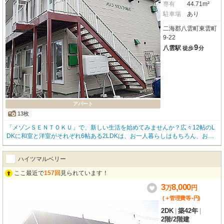
専有
44.71m²
駐車場
あり
二海郡八雲町東雲町
9-22
9
八雲駅
徒歩
分
アパート
13枚
「メゾンＳＥＮＴＯＫＵ」で、新しい生活を始めてみませんか？広々12帖のL
DKに和室と洋室がそれぞれ6帖ある2LDKは、お一人暮らしはもちろん、お二
人でもゆったりと過ごせる44.71m²の空間です。西向きのお部屋で、明るい日
差しを感じながらお過ごしいただけますよ。寒い季節も安心の灯油暖房を完備
ハイツマルベリー
し、バス・トイレ別、独立洗面台、室内洗濯機置場と、水回りの設備も充実し
ています。無料でご利用いただける駐車場付きなのも嬉しいポイントですね。
ここ最近で
157回
見られています！
周辺には「ラルズマート八雲店」や「セイコーマート八雲東雲店」が徒歩5分
3
8,000
圏内にあり、毎日のお買い物に困りません。「ファッションセンターしまむ
万
円
ら」や「ゲオ」も近く、お休みの日のお出かけも楽しめますよ。JR函館本線
-
(＋管理費等
円
)
「八雲駅」へも徒歩9分とアクセス良好。敷金0円、礼金も4万円と初期費用を
2DK
|
築42年
|
抑えて新生活をスタートできるのも魅力的です。ぜひ一度ご覧ください。
2階
/
2階建