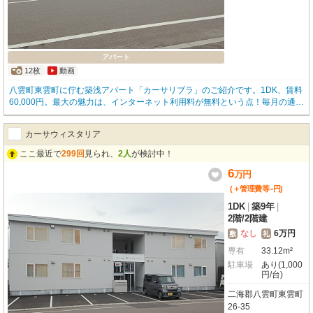
アパート
12枚
動画
八雲町東雲町に佇む築浅アパート「カーサリブラ」のご紹介です。1DK、賃料
60,000円。最大の魅力は、インターネット利用料が無料という点！毎月の通信
費を抑えたい方に大変おすすめです。冷暖房エアコンとエコキュートを搭載し
ており、光熱費の節約も期待できます。南向きで日当たりも良く、明るいお部
カーサウィスタリア
屋で快適な毎日を送れるでしょう。システムキッチンにはIHクッキングヒータ
ーを完備し、お料理もスムーズです。周辺環境も充実しており、ツルハドラッ
ここ最近で
299回
見られ、
2人
が検討中！
グまで徒歩2分、Maxvaluまで徒歩5分。ほっともっとや複数のホームセンター
6
も近く、日々のお買い物やお食事に大変便利です。敷金ゼロで初期費用を抑え
万
円
られ、駐車場も月額1,000円でご利用いただけます。現在、令和8年8月中旬退
-
(＋管理費等
円
)
去予定ですが、先行でのお申し込みも可能です。YouTube動画もございますの
1DK
|
築9年
|
で、ぜひお気軽にお問い合わせください！
2階
/
2階建
なし
6万円
敷
礼
専有
33.12m²
駐車場
あり(1,000
円/台)
二海郡八雲町東雲町
26-35