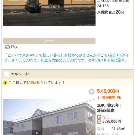
二海郡八雲町東雲町
24-165
20
八雲駅
徒歩
分
アパート
17枚
「ピアハウスさやⅢ」で新しい暮らしを始めてみませんか？こちらは1DKタイ
プ、月々55,000円で、礼金も同額の55,000円です。令和8年7月下旬に空き予
定ですので、もうすぐご案内可能になります。お部屋はオール電化で、光熱費
を抑えたい方に嬉しいポイント。インターネットも無料で使い放題なので、リ
エルシー都
モートワークや趣味の時間も快適にお過ごしいただけます。バス・トイレ別で
独立洗面台も完備しており、水回りはいつでも清潔に保てますね。IHクッキン
ここ最近で
140回
見られています！
グヒーター付きのキッチンでお料理もはかどります。エアコンや電気暖房も備
5
5,000
わっております。周辺にはツルハドラッグ（徒歩6分）やMaxvalu（徒歩9分）
万
円
があり、日々のお買い物にとても便利です。ほっともっと（徒歩5分）や複数
-
(＋管理費等
円
)
のホームセンター、八雲総合病院（徒歩11分）も近く、生活に必要な施設が徒
1DK
|
築25年
|
歩圏内に揃っています。駐車場も1台2,000円でご利用いただけますので、お車
2階
/
2階建
をお持ちの方も安心です。快適な設備と便利な周辺環境が魅力の「ピアハウス
さやⅢ」で、素敵な新生活をスタートさせてくださいね。オール電化/写真は20
なし
敷
5万5,000円
5号室のものです。
礼
専有
31.46m²