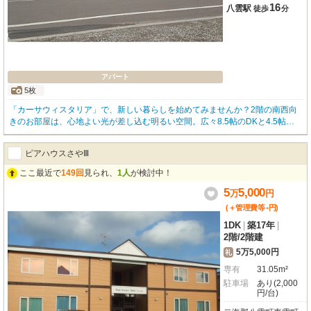
16
八雲駅
徒歩
分
アパート
5枚
「カーサウィスタリア」で、新しい暮らしを始めてみませんか？2階の南西向
きのお部屋は、心地よい光が差し込む明るい空間。広々8.5帖のDKと4.5帖の
洋室を合わせた1DKは、お一人でもお二人でもゆったりお過ごしいただけま
す。お料理好きには嬉しいIHクッキングヒーター付きのシステムキッチンは、
ピアハウスさやⅢ
コンロ3口以上で本格的なお料理も楽しめます。オール電化で光熱費を抑えら
れ、インターネットも無料で使い放題なのが嬉しいポイント！バス・トイレ
ここ最近で
149回
見られ、
1人
が検討中！
別、独立洗面台、温水洗浄トイレと水回りも充実しており、快適なフローリン
5
5,000
グのお部屋で日々の疲れを癒していただけます。周辺にはマックスバリュ（徒
万
円
歩5分）やツルハドラッグ（徒歩3分）など、生活に便利な施設が徒歩圏内に揃
-
(＋管理費等
円
)
っています。お車をお持ちの方には月額1,000円で駐車場もご用意。令和8年7
1DK
|
築17年
|
月末に空き予定です。ぜひこの機会に「カーサウィスタリア」で素敵な新生活
2階
/
2階建
をスタートさせてください！
5万5,000円
礼
専有
31.05m²
駐車場
あり(2,000
円/台)