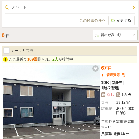
アパート
この検索条件を
変更する
8
件
カーサリブラ
ここ最近で
109回
見られ、
2人
が検討中！
6
万
円
-
(＋管理費等
円
)
1DK
|
築9年
|
1階
/
2階建
なし
6万円
敷
礼
専有
33.12m²
駐車場
あり(1,000
円/台)
二海郡八雲町東雲町
26-37
16
八雲駅
徒歩
分