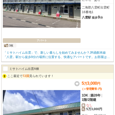
駐車場
あり
二海郡八雲町出雲町
16番地1
9
八雲駅
徒歩
分
アパート
3枚
「ミサトハイム出雲」で、新しい暮らしを始めてみませんか？JR函館本線
「八雲」駅から徒歩9分の場所に位置する、快適なアパートです。お部屋は
広々とした1DK、専有面積は33.12m²あり、お一人暮らしはもちろん、お二人
での新生活にもゆとりをもたらしてくれます。東向きなので、気持ちの良い朝
ミサトハイム出雲A棟
陽で一日をスタートできますよ。嬉しいポイントは、敷金0円で初期費用を抑
えられること。さらに、無料駐車場が完備されているので、お車をお持ちの方
ここ最近で
72回
見られています！
も安心です。室内にはバス・トイレ別、独立洗面台、温水洗浄トイレといった
5
3,000
水回りの設備が充実しており、日々の生活を快適にサポート。寒い冬も安心の
万
円
灯油暖房や、荷物の収納に便利な物置も備わっています。周辺にはスーパーや
-
(＋管理費等
円
)
コンビニ、郵便局、銀行、図書館などが徒歩圏内に揃い、生活利便性も抜群。
1DK
|
築28年
|
小学校も近く、子育て世代にも優しい環境です。このお部屋で、あなたらしい
1階
/
2階建
素敵な毎日を始めてみませんか？
なし
敷
5万3,000円
礼