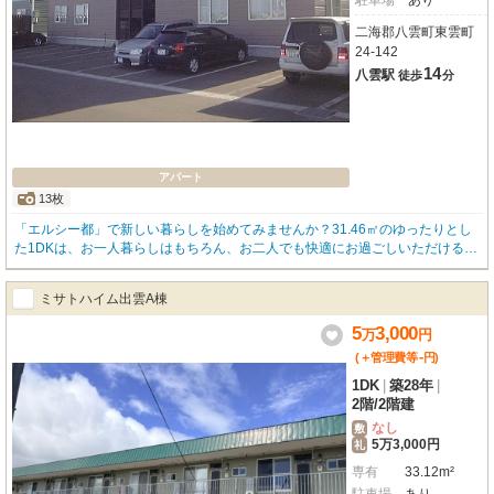
駐車場
あり
二海郡八雲町東雲町
24-142
14
八雲駅
徒歩
分
アパート
13枚
「エルシー都」で新しい暮らしを始めてみませんか？31.46㎡のゆったりとし
た1DKは、お一人暮らしはもちろん、お二人でも快適にお過ごしいただける広
さです。2階のお部屋で、北東向きの窓からは心地よい光が差し込むことでし
ょう。お料理好きには嬉しい電気コンロ付きのキッチン。バス・トイレ別、独
ミサトハイム出雲A棟
立洗面台も完備されており、毎日の準備もスムーズです。オール電化で光熱費
も抑えられ、電気暖房や電気温水器で冬も暖かく過ごせますね。フローリング
5
3,000
万
円
のお部屋はお掃除も楽々です。周辺環境も充実しており、ツルハドラッグまで
-
(＋管理費等
円
)
徒歩2分、マックスバリュやほっともっとも徒歩圏内！日々のお買い物やお食
事にも困りません。お車をお持ちの方には嬉しい無料駐車場1台分もございま
1DK
|
築28年
|
す。こちらは令和8年7月下旬に空き予定のお部屋です。新しい生活のスタート
2階
/
2階建
にぴったりの「エルシー都」で、快適な毎日をぜひご検討ください。お問い合
なし
敷
わせお待ちしております！/オール電化
5万3,000円
礼
専有
33.12m²