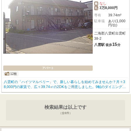
なし
敷
3万8,000円
礼
専有
39.74m²
駐車場
あり(1,000
円/台)
二海郡八雲町出雲町
38-2
15
八雲駅
徒歩
分
アパート
12枚
八雲町の「ハイツマルベリー」で、新しい暮らしを始めてみませんか？月々3
8,000円の家賃で、広々39.74㎡の2DKをご用意しました。9帖のダイニングキ
ッチンを中心に、和室6帖と洋室4.5帖があり、お一人暮らしはもちろん、お二
人での新生活にもゆとりの空間が広がります。南向きのお部屋は日当たりも良
く、明るい毎日を過ごせそうですね。大切なペット（犬・猫）と暮らせるのが
嬉しいポイントです。バス・トイレ別で快適な水回り、冬も安心の灯油暖房を
検索結果は以上です
完備しています。お車をお持ちの方には月々1,000円で駐車場もご利用いただ
（全
8
件）
けますよ。周辺には徒歩圏内にコンビニやスーパー、郵便局、公園があり、
日々の生活がとても便利です。小学校や中学校も近く、子育て世代にも優しい
環境が広がっています。2026年8月18日以降のご入居が可能ですので、ぜひご