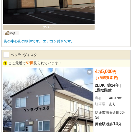
アパート
8枚
街の中心街の物件です。エアコン付きです。
ベッラ･ヴィスタ
ここ最近で
57回
見られています！
4
5,000
万
円
-
(＋管理費等
円
)
2LDK
|
築24年
|
1階
/
2階建
専有
46.37m²
駐車場
あり
伊達市南黄金町66-
34
14
黄金駅
徒歩
分