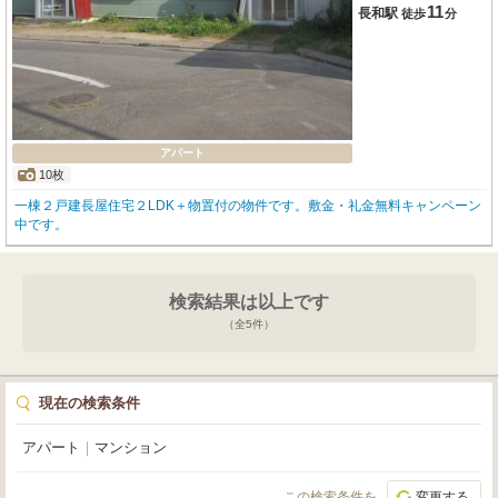
11
長和駅
徒歩
分
アパート
10枚
一棟２戸建長屋住宅２LDK＋物置付の物件です。敷金・礼金無料キャンペーン
中です。
検索結果は以上です
（全
5
件）
現在の検索条件
アパート
｜
マンション
この検索条件を
変更する