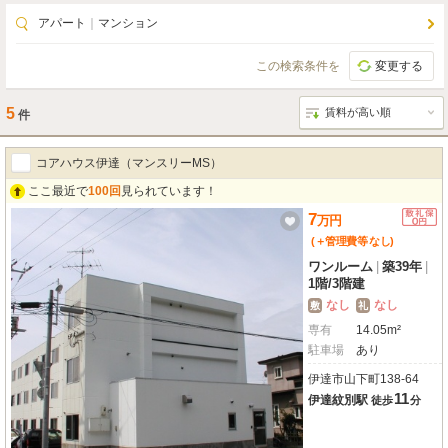
アパート
｜
マンション
この検索条件を
変更する
5
件
コアハウス伊達（マンスリーMS）
ここ最近で
100回
見られています！
7
万
円
(＋管理費等
なし
)
ワンルーム
|
築39年
|
1階
/
3階建
なし
なし
敷
礼
専有
14.05m²
駐車場
あり
伊達市山下町138-64
11
伊達紋別駅
徒歩
分