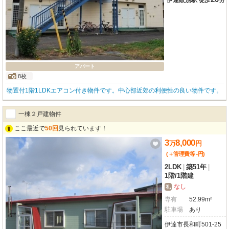
伊達紋別駅
徒歩
分
アパート
8枚
物置付1階1LDKエアコン付き物件です。中心部近郊の利便性の良い物件です。
一棟２戸建物件
ここ最近で
50回
見られています！
3
8,000
万
円
-
(＋管理費等
円
)
2LDK
|
築51年
|
1階
/
1階建
なし
礼
専有
52.99m²
駐車場
あり
伊達市長和町501-25