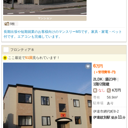
マンション
9枚
長期出張や短期就業のお客様向けのマンスリーMSです。家具・家電・ベット
付です。エアコンも完備しています。
フロンティア８
ここ最近で
51回
見られています！
6
万
円
-
(＋管理費等
円
)
2LDK
|
築23年
|
1階
/
2階建
なし
6万円
敷
礼
専有
56.9m²
駐車場
あり
伊達市網代町8-2
11
伊達紋別駅
徒歩
分