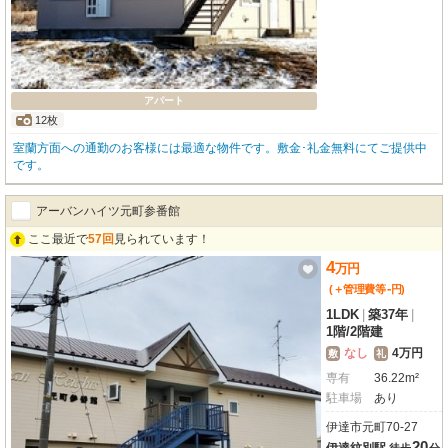
アパート
12枚
室蘭方面への通勤のお客様には最適な物件です。敷金･礼金無料にてご提供中
です。
アーバンハイツ元町参番館
ここ最近で
57回
見られています！
4
万
円
-
(＋管理費等
円
)
1LDK
|
築37年
|
1階
/
2階建
なし
4万円
敷
礼
専有
36.22m²
駐車場
あり
伊達市元町70-27
20