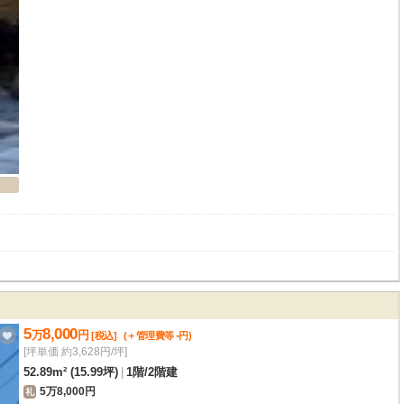
5
8,000
万
円
-
[税込]
(＋管理費等
円
)
[坪単価 約3,628円/坪]
52.89m² (15.99坪)
|
1階
/
2階建
5万8,000円
礼