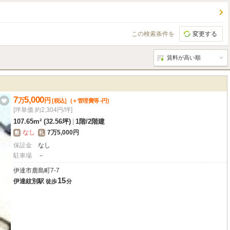
この検索条件を
変更する
7
5,000
万
円
-
[税込]
(＋管理費等
円
)
[坪単価 約2,304円/坪]
107.65m² (32.56坪)
|
1階
/
2階建
なし
7万5,000円
敷
礼
保証金
なし
駐車場
－
伊達市鹿島町7-7
15
伊達紋別駅
徒歩
分