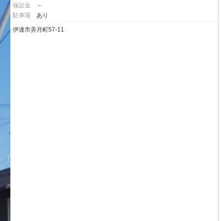
保証金
－
駐車場
あり
伊達市弄月町57-11