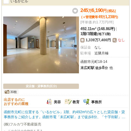
いるかビル
ネスを始めてみませんか？まずはお気軽にお問い合わせください！
245
6,190
万
円
[税込]
49
1,238
(＋管理費等
万
円
)
[坪単価 約1.7万円/坪]
492.11m² (148.86坪)
|
1階
/
3階建
(地下1階)
1,339万7,400円
なし
敷
礼
保証金
なし
駐車場
近隣月極
函館市元町18-14
8
末広町駅
他
徒歩
分
貸店舗・貸事務所(区分)
30枚
出店するのに
美容
教育
事務所
おすすめの業種
函館市元町に位置する「いるかビル」1階、約492m²の広々とした貸店舗・貸
事務所をご紹介します。函館市電「末広町駅」まで徒歩8分、「十字街駅」ま
で徒歩9分と、主要駅へのアクセスも便利です。美容・健康・介護、教育・ス
(株)フルカワ不動産販売
クール、事務所など、多岐にわたるビジネス展開に対応できるゆとりの空間。