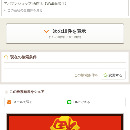
アパマンショップ 函館店【WEB面談可】
この会社の全物件を見る
次の
10
件を表示
（
11～20
件目／全
819
件）
現在の検索条件
この検索条件を
変更する
この検索結果をシェア
メールで送る
LINEで送る