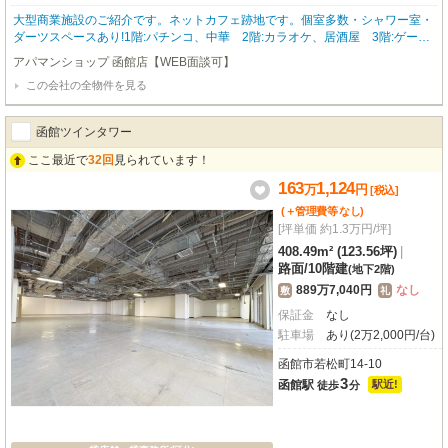
大型商業施設のご紹介です。ネットカフェ跡地です。個室多数・シャワー室・
ダーツスペースあり!1階:パチンコ、中華 2階:カラオケ、居酒屋 3階:ゲー
ム 4階:ボーリング 大型駐車場完備で集客力の高いアミューズメントビルで
アパマンショップ 函館店【WEB面談可】
す。 お問合わせはアパマンショップ函館地域№1の物件取扱数の函館店0138-4
この会社の全物件を見る
6-9300まで☆
函館ツインタワー
ここ最近で
32回
見られています！
163
1,124
万
円
[税込]
(＋管理費等
なし
)
[坪単価 約1.3万円/坪]
408.49m² (123.56坪)
|
路面
/
10階建
(地下2階)
889万7,040円
なし
敷
礼
保証金
なし
駐車場
あり(2万2,000円/台)
函館市若松町14-10
3
函館駅
駅近!
徒歩
分