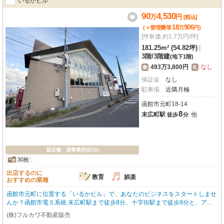
いるかビル
応可能！ビルトインエアコン、照明器具、ガス・給排水設備といった充実の設
備が揃っており、開店準備もスムーズに進められます。函館の中心地で新たな
90
4,530
万
円
[税込]
一歩を踏み出しませんか？ぜひ一度現地をご覧ください！
18
906
(＋管理費等
万
円
)
[坪単価 約1.7万円/坪]
181.25m² (54.82坪)
|
3階
/
3階建
(地下1階)
493万3,800円
なし
敷
礼
保証金
なし
駐車場
近隣月極
函館市元町18-14
8
末広町駅
他
徒歩
分
貸店舗・貸事務所(区分)
30枚
出店するのに
教育
娯楽
おすすめの業種
函館市元町に位置する「いるかビル」で、あなたのビジネスをスタートしませ
んか？函館市電５系統 末広町駅まで徒歩8分、十字街駅まで徒歩9分と、アク
セスしやすい立地です。歴史と文化が息づく元町エリアは、観光客も多く訪
(株)フルカワ不動産販売
れ、多様なビジネスチャンスが期待できます。この貸店舗・貸事務所は3階部