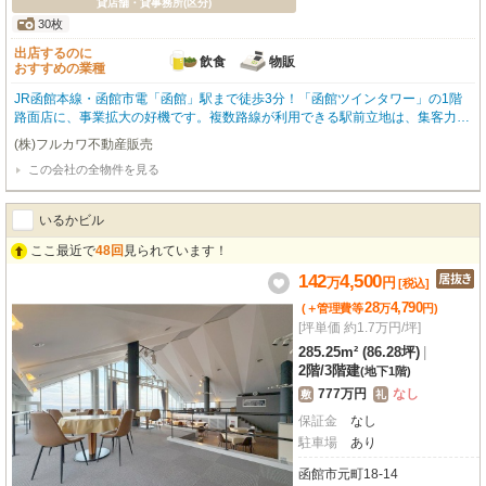
貸店舗・貸事務所(区分)
30枚
出店するのに
飲食
物販
おすすめの業種
JR函館本線・函館市電「函館」駅まで徒歩3分！「函館ツインタワー」の1階
路面店に、事業拡大の好機です。複数路線が利用できる駅前立地は、集客力に
期待が持てます。広々408.49m²のスケルトン物件は、飲食全般（重飲食含
(株)フルカワ不動産販売
む）や小売・物販など、多様な業種に対応可能。前面ガラス張りで視認性も高
この会社の全物件を見る
く、お客様を惹きつけます。周辺にはコンビニ、銀行、飲食店、観光名所の朝
市も近く、ビジネスに便利な環境です。常駐管理で安心。エレベーター、OA
フロア、光ファイバーなど設備も充実。24時間利用可能で、ビジネスチャンス
いるかビル
を逃しません。この機会に、函館の玄関口で新たなビジネスを始めてみません
か？まずはお気軽にお問い合わせください。
ここ最近で
48回
見られています！
142
4,500
万
円
[税込]
28
4,790
(＋管理費等
万
円
)
[坪単価 約1.7万円/坪]
285.25m² (86.28坪)
|
2階
/
3階建
(地下1階)
777万円
なし
敷
礼
保証金
なし
駐車場
あり
函館市元町18-14