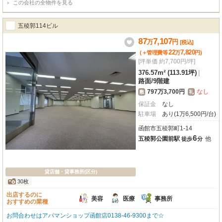
この会社の全物件を見る
分、専有面積54.82m²。鉄筋コンクリート・鉄骨造のしっかりとした建物で
す。室内にはビルトインエアコン、照明器具、給排水設備が整っており、快適
な環境を提供します。さらに、防音室も備わっており、教育・スクール事業や
五稜郭114ビル
アミューズメント関連の店舗にもおすすめです。共用駐車場もございますの
で、お車でのアクセスも便利です。函館元町で新たな一歩を踏み出すチャンス
87
7,107
万
円
[税込]
です。この機会にぜひご検討ください。詳細はお気軽にお問い合わせくださ
22
7,820
(＋管理費等
万
円
)
い！
[坪単価 約7,700円/坪]
376.57m² (113.91坪)
|
路面
/
9階建
797万3,700円
なし
敷
礼
保証金
なし
駐車場
あり(1万6,500円/台)
函館市五稜郭町1-14
6
五稜郭公園前駅
他
徒歩
分
貸店舗・貸事務所(区分)
30枚
出店するのに
美容
医療
事務所
おすすめの業種
お問合わせはアパマンショップ函館店0138-46-9300まで☆