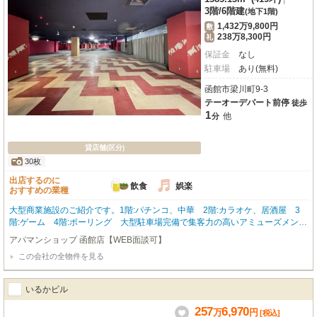
3階
/
6階建
(地下1階)
1,432万9,800円
敷
238万8,300円
礼
保証金
なし
駐車場
あり(無料)
函館市梁川町9-3
テーオーデパート前停
徒歩
1
他
分
貸店舗(区分)
30枚
出店するのに
飲食
娯楽
おすすめの業種
大型商業施設のご紹介です。1階:パチンコ、中華 2階:カラオケ、居酒屋 3
階:ゲーム 4階:ボーリング 大型駐車場完備で集客力の高いアミューズメント
ビルです。 お問合わせはアパマンショップ函館地域№1の物件取扱数の函館店
アパマンショップ 函館店【WEB面談可】
0138-46-9300まで☆
この会社の全物件を見る
いるかビル
257
6,970
万
円
[税込]