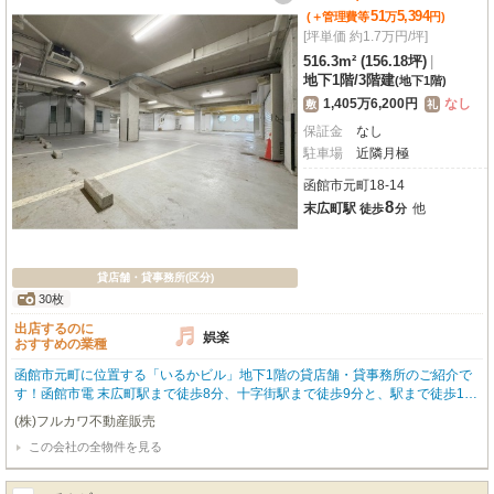
51
5,394
(＋管理費等
万
円
)
[坪単価 約1.7万円/坪]
516.3m² (156.18坪)
|
地下1階
/
3階建
(地下1階)
1,405万6,200円
なし
敷
礼
保証金
なし
駐車場
近隣月極
函館市元町18-14
8
末広町駅
他
徒歩
分
貸店舗・貸事務所(区分)
30枚
出店するのに
娯楽
おすすめの業種
函館市元町に位置する「いるかビル」地下1階の貸店舗・貸事務所のご紹介で
す！函館市電 末広町駅まで徒歩8分、十字街駅まで徒歩9分と、駅まで徒歩10
分圏内でアクセス良好です。広々とした専有面積516.3㎡を誇り、防音室も完
(株)フルカワ不動産販売
備しているため、アミューズメント施設や音楽関係のイベント業者様にもおす
この会社の全物件を見る
すめです。エアコン、男女別トイレ、照明器具、給排水設備が整っており、快
適なビジネス空間を実現します。さらに、近隣には月極駐車場が10台分確保さ
れており、お車でのアクセスも便利。歴史と文化が息づく元町で、新たなビジ