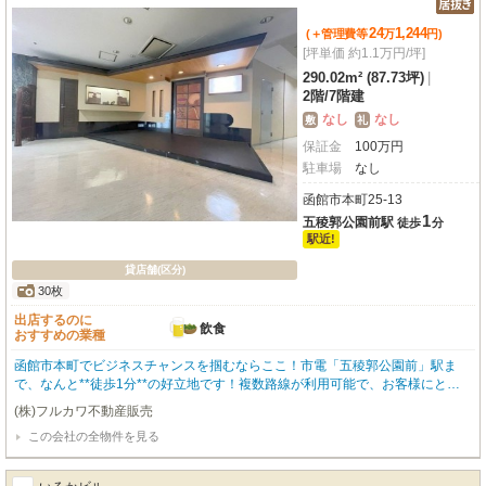
24
1,244
(＋管理費等
万
円
)
[坪単価 約1.1万円/坪]
290.02m² (87.73坪)
|
2階
/
7階建
なし
なし
敷
礼
保証金
100
万
円
駐車場
なし
函館市本町25-13
1
五稜郭公園前駅
徒歩
分
駅近!
貸店舗(区分)
30枚
出店するのに
飲食
おすすめの業種
函館市本町でビジネスチャンスを掴むならここ！市電「五稜郭公園前」駅ま
で、なんと**徒歩1分**の好立地です！複数路線が利用可能で、お客様にとっ
ても従業員様にとってもアクセスは大変良好。周辺にはショッピングセンター
(株)フルカワ不動産販売
「シエスタハコダテ」や飲食店、ドラッグストアなどが多数立ち並ぶ賑やかな
この会社の全物件を見る
エリアで、安定した集客が見込めます。広々とした専有面積290㎡（約87.7
坪）の2階部分。鉄筋コンクリート造で堅牢な建物にはエレベーターも完備し
ており、お客様もスムーズにご来店いただけます。重飲食を含む飲食全般に対