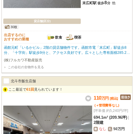
8
末広町駅
他
徒歩
分
貸店舗(区分)
30枚
出店するのに
飲食
喫茶
おすすめの業種
函館元町「いるかビル」2階の貸店舗物件です。函館市電「末広町」駅徒歩8
分、「十字街」駅徒歩9分と、アクセス良好です。広々とした専有面積285.25
m²で、飲食全般（重飲食可）やカフェにおすすめ。前面ガラス張りで視認性が
(株)フルカワ不動産販売
高く、袖看板も設置可能。店舗運営をサポートします。エアコン、エレベータ
この会社の全物件を見る
ー、ガス・給排水設備、男女別トイレなど設備も充実。さらに、店舗運営に嬉
しい無料駐車場が10台分も利用可能！集客も期待できます。函館山ロープウェ
イや元町公園など観光スポットが点在するエリアで、多くの人通りが期待でき
北斗市飯生店舗
ます。新たなビジネスチャンスをこの場所で。ぜひご検討ください。
ここ最近で
61回
見られています！
110
万
円
[税込]
(＋管理費等
なし
)
[坪単価 約5,240円/坪]
694.1m² (209.96坪)
|
2階建
なし
50万円
敷
礼