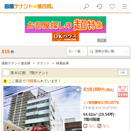
819
件
函館テナント連合隊
テナント
検索結果
第８LC館 7階テナント
PR
ここ最近で
73回
見られています！
8
8,000
万
円
[税込]
2
8,187
(＋管理費等
万
円
)
[坪単価 約4,504円/坪]
64.62m² (19.54坪)
|
7階
/
8階建
なし
なし
敷
礼