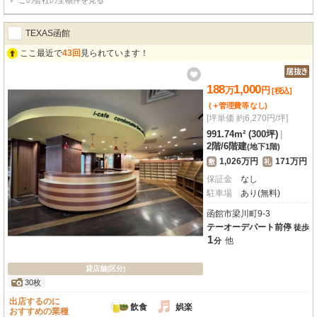
この会社の全物件を見る
エアコン、エレベーター、男女別トイレ（共用部）、照明器具といった設備も
充実しており、快適なビジネス環境をサポートします。観光スポットが点在す
る元町エリアは集客力も期待でき、近隣には幼稚園や学校も多く、教育関連事
TEXAS函館
業にも適しています。近隣月極駐車場も10台分確保されており、車でのご利用
にも便利です。函館の歴史と文化が息づく元町で、新たなビジネスチャンスを
ここ最近で
43回
見られています！
掴んでみませんか？この機会にぜひご検討ください。詳細はお気軽にお問い合
わせください。
188
1,000
万
円
[税込]
(＋管理費等
なし
)
[坪単価 約6,270円/坪]
991.74m² (300坪)
|
2階
/
6階建
(地下1階)
1,026万円
171万円
敷
礼
保証金
なし
駐車場
あり(無料)
函館市梁川町9-3
テーオーデパート前停
徒歩
1
他
分
貸店舗(区分)
30枚
出店するのに
飲食
娯楽
おすすめの業種