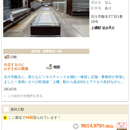
保証金
なし
駐車場
あり
北斗市飯生3丁目1番
29号
8
上磯駅
徒歩
分
貸店舗・貸事務所(一棟)
13枚
出店するのに
物販
おすすめの業種
北斗市飯生に、新たなビジネスチャンスを掴む一棟貸し店舗・事務所が登場し
ました！道南いさりび鉄道線「上磯」駅から徒歩8分とアクセス良好ながら、
広大な敷地には嬉しい無料駐車場を10台完備。お客様も従業員様も安心してお
(株)緑地
越しいただけます。小売・物販店にぴったりの前面ガラス張りで、明るく開放
この会社の全物件を見る
的な雰囲気が魅力的です。エアコンや男女別トイレ、照明器具、ガス・給排水
設備など、事業をスムーズに始められる設備も充実しています。徒歩圏内には
コンビニや郵便局、銀行が揃い、日々の業務もスムーズに進められますね。鉄
第8LC館
骨造2階建てのしっかりとした建物で、あなたのビジネスを大きく飛躍させる
拠点として、ぜひご検討ください。
ここ最近で
48回
見られています！
96
4,975
万
円
[税込]