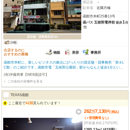
保証金
－
駐車場
近隣月極
函館市本町25番13号
1
函バス 五稜郭電停前
徒歩
分
他
貸店舗・貸事務所(区分)
14枚
出店するのに
物販
美容
事務所
おすすめの業種
函館市本町に、新しいビジネスの拠点にぴったりの貸店舗・貸事務所「第８L
C館」のご紹介です。函館市電「五稜郭公園前」駅からなんと徒歩1分とい
う、アクセス抜群の駅近立地が魅力！丸井デパート向かいという視認性の高さ
(有)伊藤商事【WEB面談可】
も嬉しいポイントですね。周辺にはココカラファイン、ミスタードーナツ、函
この会社の全物件を見る
館ロフト、スターバックス、シエスタハコダテなど、人気の商業施設が徒歩1
分圏内に充実しており、ビジネスにもプライベートにも便利な環境です。南向
きの7階、広々とした64.62㎡の空間は、小売・物販、美容・健康・介護、事務
TEXAS函館
所、教養教室など幅広い業種に対応可能。エアコンやエレベーター、共用部の
男女別トイレも完備しており、快適にお仕事していただけます。初期費用を抑
ここ最近で
42回
見られています！
えたい方にも嬉しい、礼金・敷金ゼロ！この素晴らしい環境で、あなたの夢を
262
7,130
万
円
形にしませんか？お気軽にお問い合わせください。※水道が使えない物件です
[税込]
のでご注意くださいませ（7階の共用部分に給湯室が有ります
(＋管理費等
なし
)
[坪単価 約6,270円/坪]
1385.13m² (419坪)
|