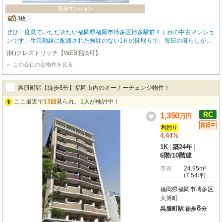
区分マンション
3枚
ぜひ一度見ていただきたい福岡県福岡市博多区博多駅前４丁目の中古マンショ
ンです。生活動線に配慮された無駄のない1Ｋの間取りで、毎日の暮らしが快
適に。好評の駅近物件となっており、駅より徒歩9分に立地しています。最寄
(株)クレストリッチ【WEB面談可】
り駅はJR博多南線博多駅です。室内に明るさと風通しをもたらす快適バルコ
この会社の全物件を見る
ニー付きです。
呉服町駅【徒歩8分】福岡市内のオーナーチェンジ物件！
ここ最近で
13回
見られ、
1人
が検討中！
1,350
万
円
利回り
4.44%
1K
|
築24年
|
6階
/
10階建
専有
24.95m²
(7.54坪)
福岡県福岡市博多区
大博町
8
呉服町駅
徒歩
分