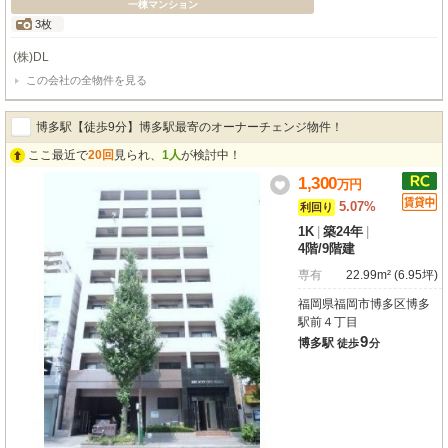
一棟マンション
3枚
(株)DL
この会社の全物件を見る
博多駅【徒歩9分】博多駅最寄のオーナーチェンジ物件！
ここ最近で
20回
見られ、
1人
が検討中！
1,300
万
円
5.07%
利回り
1K
|
築24年
|
4階
/
9階建
専有
22.99m² (6.95坪)
福岡県福岡市博多区博多
駅前４丁目
9
博多駅
徒歩
分