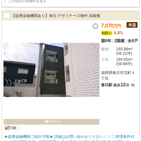
この会社の全物件を見る
いており、入居者満足度の高い仕様となっています！福岡都市圏へのアクセス
も良好な直方市エリアで、通勤・通学にも便利なバス路線が整備されており、
交通利便性と静かな住環境を兼ね備えた立地です!駐車場も1部屋につき2台以
【提携金融機関あり】春日 デザイナーズ物件 高稼働
上確保されております！
7,070
万
円
6.8%
利回り
築8年
|
2階建
|
全8戸
建物
185.88m²
(56.22坪)
土地
194.65m²
(58.88坪)
福岡県春日市宝町４
丁目
12
春日駅
他
徒歩
分
一棟アパート
5枚
★提携金融機関ご紹介可能★ 詳細はお問い合わせください！！ 〇管理条件付