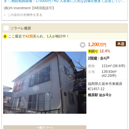
き 〇相続税路線価：175000円 / m2 入居者に人気な設備を数多く設置している
ので、入居率も高く どなたにも気に入って頂ける物件となっております。 ▼
(株)rh investment【WEB面談可】
物件仕様▼ ☆全室IoT完備の利便性が高いアパート ・スマホ対応可能なオート
この会社の全物件を見る
ロック ・窓に取り付ける防犯センサー ・あらゆる家電が操作できるスマート
リモコン ・バストイレ別 ・追い炊き機能 ・独立洗面台 【robothomeグルー
プ】 ・東証上場企業グループ会社 ・仕入、設計、施工、販売、管理、ワンス
ソラーレ櫛原
トップ ・金融機関のご相談も承ります。
ここ最近で
42回
見られ、
1人
が検討中！
1,200
万
円
12.4%
利回り
2階建
|
全4戸
建物
121m² (36.6坪)
土地
139.83m²
(42.29坪)
福岡県久留米市東櫛原
町1457-12
4
櫛原駅
徒歩
分
一棟アパート