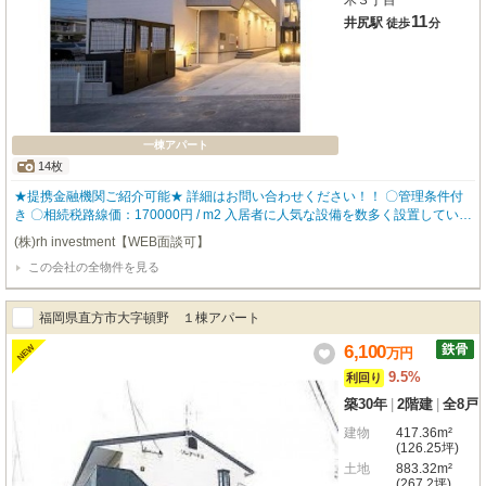
木３丁目
11
井尻駅
徒歩
分
一棟アパート
14枚
★提携金融機関ご紹介可能★ 詳細はお問い合わせください！！ 〇管理条件付
き 〇相続税路線価：170000円 / m2 入居者に人気な設備を数多く設置している
ので、入居率も高く どなたにも気に入って頂ける物件となっております。 ▼
(株)rh investment【WEB面談可】
物件仕様▼ ・ロフト付き ・バストイレ別 ・追い炊き機能 ・独立洗面台 ・TV
この会社の全物件を見る
モニタ付きインターホン 【robothomeグループ】 ・東証上場企業グループ会
社 ・仕入、設計、施工、販売、管理、ワンストップ ・金融機関のご相談も承
ります。
福岡県直方市大字頓野 １棟アパート
6,100
NEW
万
円
9.5%
利回り
築30年
|
2階建
|
全8戸
建物
417.36m²
(126.25坪)
土地
883.32m²
(267.2坪)