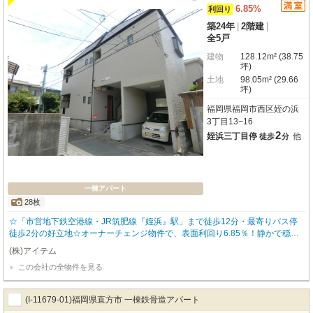
6.85%
利回り
築24年
|
2階建
|
全5戸
建物
128.12m² (38.75
坪)
土地
98.05m² (29.66
坪)
福岡県福岡市西区姪の浜
3丁目13−16
2
姪浜三丁目停
他
徒歩
分
一棟アパート
28枚
☆「市営地下鉄空港線・JR筑肥線『姪浜』駅」まで徒歩12分・最寄りバス停
徒歩2分の好立地☆オーナーチェンジ物件で、表面利回り6.85％！静かで穏や
かな住環境が魅力の住宅街に位置しています♪「全室1K・ロフト付き」で空間
(株)アイテム
を広く使え、バス・トイレ別で快適な住空間！2面採光で日当たり・通風とも
この会社の全物件を見る
に良好です◎徒歩10分圏内にコンビニやスーパーが揃っており、生活利便性も
良好！「ちょっと気になる！」そんなお気持ちの段階からでもお気軽にお問い
合わせください♪
(I-11679-01)福岡県直方市 一棟鉄骨造アパート