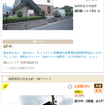
福岡県直方市頓野
3
感田駅
他
バスで
分
一棟アパート
2枚
混み合わない、急がない、ちょうどいい距離感の筑豊電鉄感田駅周辺はいかが
でしょうか。便利なスーパー「ゆめマート頓野店」まで435mです。ちょっと
した買い物ができる「ローソン 直方頓野店」まで322mです。総合病院の「医
(株)クレリア【WEB面談可】
療法人社団温故会直方中村病院」まで1676mです。直方中央公園まで1089m
この会社の全物件を見る
で、朝のランニングや気分転換に最適な環境です。動物病院の「ASAP動物病
院」まで1546mです。
福岡県田川市丸山町 一棟アパート
1,690
NEW
万
円
利回り
14.59%
築30年
|
2階建
|
全4戸