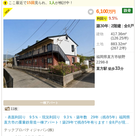
ここ最近で
15回
見られ、
1人
が検討中！
6,100
NEW
万
円
9.5%
利回り
築30年
|
2階建
|
全8戸
建物
417.36m²
(126.25坪)
土地
883.32m²
(267.2坪)
福岡県直方市頓野
2298-8
33
直方駅
徒歩
分
一棟アパート
11枚
・表面利回り 9.5％・現況利回り 9.3％・築年数 29年（残存5年）福岡県
直方市の重量鉄骨造一棟アパート！築29年で残存5年有ります！全8戸が現在
満室稼働中で、想定利回りは9.5％！入居募集の手間なく購入後すぐに家賃収
テックプロパティジャパン(株)
入が得られます！全部屋リノベーション済みで、内外装ともに手入れが行き届