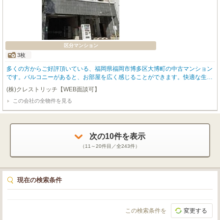
区分マンション
3枚
多くの方からご好評頂いている、福岡県福岡市博多区大博町の中古マンション
です。バルコニーがあると、お部屋を広く感じることができます。快適な生活
がおくれる1Ｋの物件がオススメです。好評の駅近物件となっており、駅より
(株)クレストリッチ【WEB面談可】
徒歩8分に立地しています。最寄り駅は福岡市箱崎線呉服町駅です。
この会社の全物件を見る
次の
10
件を表示
（
11～20
件目／全
243
件）
現在の検索条件
この検索条件を
変更する