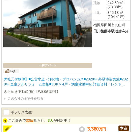
建物
242.59m²
(73.38坪)
土地
345.18m²
(104.41坪)
福岡県田川市丸山町
4
田川後藤寺駅
徒歩
分
一棟アパート
6枚
弊社元付物件】■公営水道・浄化槽・プロパンガス■2020年 外壁塗装実施■202
0年 全室フルリフォーム実施■3DK × 4戸・満室稼働中☑ 詳細資料・レントロ
ール・修繕履歴 一式取り揃えています。☑ 想定年間収入 2,466,000円は2026
きらめき不動産(株)【WEB面談可】
年8月の最新情報です。
この会社の全物件を見る
ポラリス壱生
ここ最近で
33回
見られ、
3人
が検討中！
3,380
NEW
万
円