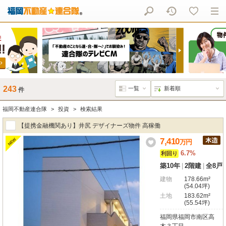
243
件
福岡不動産連合隊
投資
検索結果
【提携金融機関あり】井尻 デザイナーズ物件 高稼働
7,410
NEW
万
円
6.7%
利回り
築10年
|
2階建
|
全8戸
建物
178.66m²
(54.04坪)
土地
183.62m²
(55.54坪)
福岡県福岡市南区高