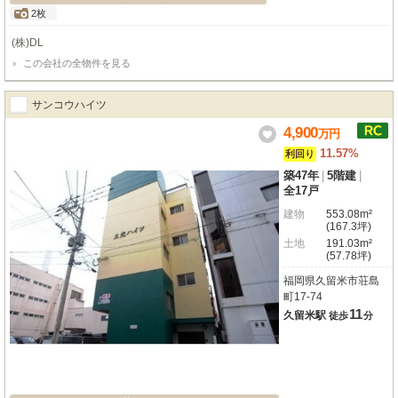
2枚
(株)DL
この会社の全物件を見る
サンコウハイツ
4,900
万
円
11.57%
利回り
築47年
|
5階建
|
全17戸
建物
553.08m²
(167.3坪)
土地
191.03m²
(57.78坪)
福岡県久留米市荘島
町17-74
11
久留米駅
徒歩
分