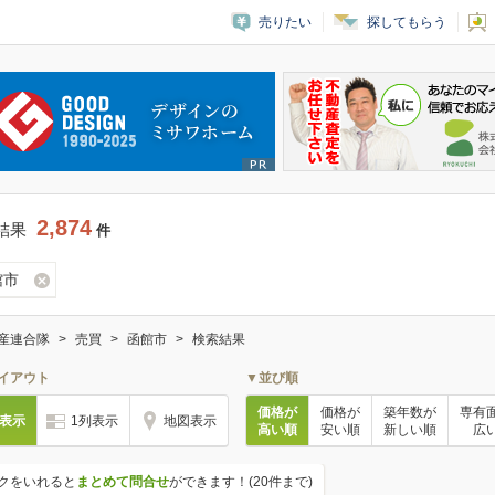
売りたい
探してもらう
2,874
結果
件
館市
産連合隊
売買
函館市
検索結果
イアウト
▼並び順
価格が
価格が
築年数が
専有
列表示
1列表示
地図表示
高い順
安い順
新しい順
広
クをいれると
まとめて問合せ
ができます！(20件まで)