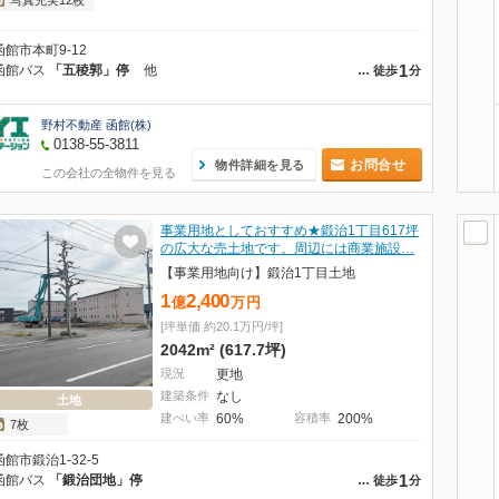
写真充実12枚
函館市本町9-12
1
函館バス
「五稜郭」停
他
…
徒歩
分
野村不動産 函館(株)
0138-55-3811
お問合せ
物件詳細を見る
この会社の全物件を見る
事業用地としておすすめ★鍛治1丁目617坪
の広大な売土地です。周辺には商業施設…
【事業用地向け】鍛治1丁目土地
1
2,400
億
万
円
[坪単価 約20.1万円/坪]
2042m² (617.7坪)
現況
更地
建築条件
なし
土地
建ぺい率
60%
容積率
200%
7枚
函館市鍛治1-32-5
1
函館バス
「鍛治団地」停
…
徒歩
分