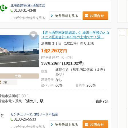
北海道建物(株) 函館支店
0138-31-4348
お問合せ
物件詳細を見る
この会社の全物件を見る
【道々函館南茅部線沿い】湯川小学校のとな
りに２区画合計1021坪の土地です！湯…
湯川町３丁目〈1021坪〉売り土地
1
2,260
億
万
円
[坪単価 約12.0万円/坪]
3376.28m² (1021.32坪)
建物付き（敷地内に借家（１件）
現況
あり）
土地
建築条件
なし
5枚
建ぺい率
60%
容積率
200%
函館市湯川町3-39-1
7
函館市電２系統
「湯の川」駅
…
徒歩
分
センチュリー21 (株)リード不動産
0138-26-5533
お問合せ
物件詳細を見る
この会社の全物件を見る