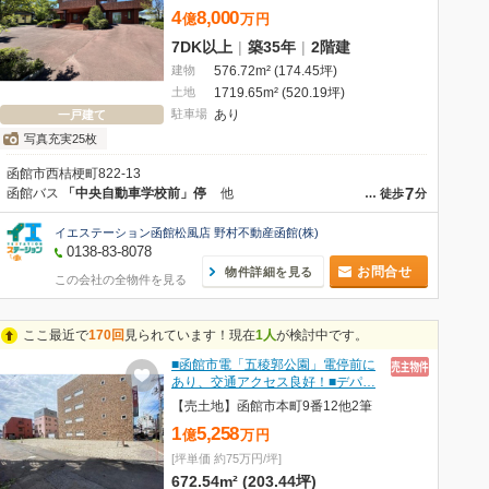
4
8,000
億
万
円
7DK以上
|
築35年
|
2階建
建物
576.72m² (174.45坪)
土地
1719.65m² (520.19坪)
駐車場
あり
一戸建て
写真充実25枚
函館市西桔梗町822-13
7
函館バス
「中央自動車学校前」停
他
…
徒歩
分
イエステーション函館松風店 野村不動産函館(株)
0138-83-8078
お問合せ
物件詳細を見る
この会社の全物件を見る
ここ最近で
170回
見られています！現在
1人
が検討中です。
■函館市電「五稜郭公園」電停前に
あり、交通アクセス良好！■デパ…
【売土地】函館市本町9番12他2筆
1
5,258
億
万
円
[坪単価 約75万円/坪]
672.54m² (203.44坪)