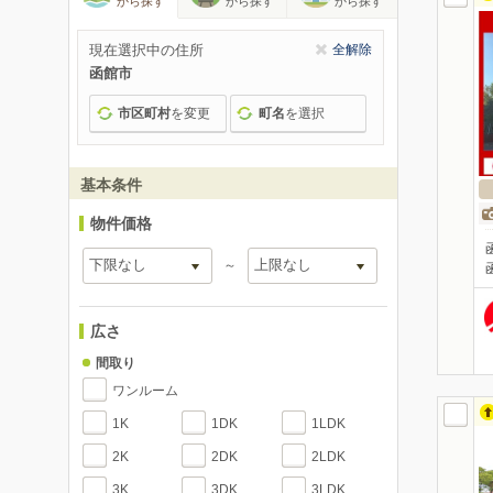
から探す
から探す
から探す
現在選択中の住所
全解除
函館市
市区町村
を変更
町名
を選択
基本条件
物件価格
～
広さ
間取り
ワンルーム
1K
1DK
1LDK
2K
2DK
2LDK
3K
3DK
3LDK