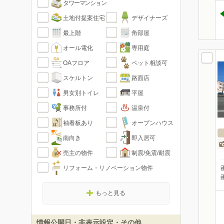
タワーマンション
土地付提案住宅
デザイナーズ
最上階
角部屋
オール電化
専用庭
OAフロア
ペット相談可
スケルトン
路面店
男女別トイレ
平屋
事務所付
温泉付
袖看板あり
オープンハウス
南向き
即入居可
売主の物件
制震/免震/耐震
リフォーム・リノベーション物件
もっと見る
情報公開日・非表示設定・その他