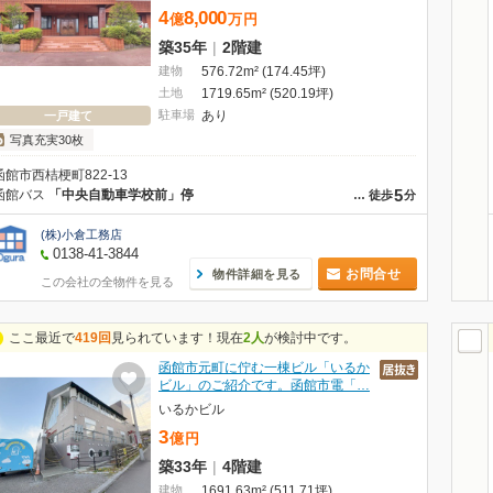
4
8,000
億
万
円
築35年
|
2階建
建物
576.72m² (174.45坪)
土地
1719.65m² (520.19坪)
駐車場
あり
一戸建て
写真充実30枚
函館市西桔梗町822-13
5
函館バス
「中央自動車学校前」停
…
徒歩
分
(株)小倉工務店
0138-41-3844
お問合せ
物件詳細を見る
この会社の全物件を見る
ここ最近で
419回
見られています！現在
2人
が検討中です。
函館市元町に佇む一棟ビル「いるか
ビル」のご紹介です。函館市電「…
いるかビル
3
億
円
築33年
|
4階建
建物
1691.63m² (511.71坪)