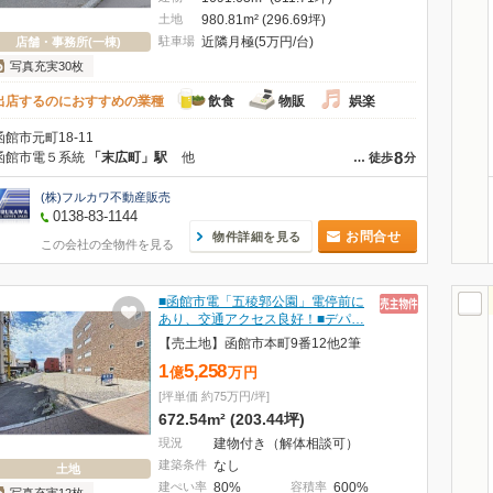
土地
980.81m² (296.69坪)
駐車場
近隣月極(5万円/台)
店舗・事務所(一棟)
写真充実30枚
出店するのにおすすめの業種
飲食
物販
娯楽
函館市元町18-11
8
函館市電５系統
「末広町」駅
他
…
徒歩
分
(株)フルカワ不動産販売
0138-83-1144
お問合せ
物件詳細を見る
この会社の全物件を見る
■函館市電「五稜郭公園」電停前に
あり、交通アクセス良好！■デパ…
【売土地】函館市本町9番12他2筆
1
5,258
億
万
円
[坪単価 約75万円/坪]
672.54m² (203.44坪)
現況
建物付き（解体相談可）
建築条件
なし
土地
建ぺい率
80%
容積率
600%