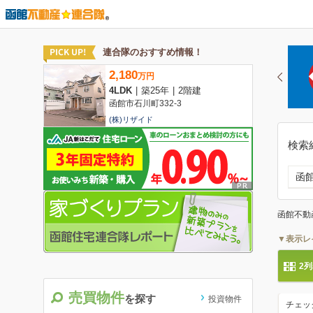
検索
函
函館不動
▼表示レ
2
売買物件
を探す
投資物件
チェッ