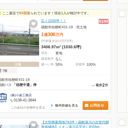
ここ最近で
65回
見られています！現在
1人
が検討中です。
広々1030坪！！
函館市桔梗町431-19 売土地
1
306
億
万
円
[坪単価 約10.0万円/坪]
3406.97m² (1030.6坪)
現況
更地
建築条件
なし
土地
建ぺい率
50%
容積率
100%
7枚
函館市桔梗町431-19
2
函館バス
「桔梗中通」停
…
徒歩
分
(株)小倉工務店
0138-41-3844
お問合せ
物件詳細を見る
この会社の全物件を見る
【大型商業用地793坪！函館湯川の次世代開
発候補地】イオン湯川店至近に約55m…