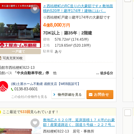
♬西桔梗町のRC造りの大豪邸です♬敷地面
積約520坪！建坪174坪！建物にはバ…
☆西桔梗町戸建☆建坪174坪の大豪邸です
4
8,000
億
万
円
7DK以上
|
築35年
|
2階建
建物
576.72m² (174.45坪)
土地
1719.65m² (520.19坪)
駐車場
あり
一戸建て
写真充実30枚
函館市西桔梗町822-13
6
函館バス
「中央自動車学校」停
他
…
徒歩
分
(株)土屋ホーム不動産 函館支店【WEB面談可】
0138-83-6601
お問合せ
物件詳細を見る
この会社の全物件を見る
ここ最近で
533回
見られています！
敷地広さ５２０坪、延床面積１７４坪のお豪
邸！産業道路近く、国道５号線・２２７号…
西桔梗町822-13 居宅・事務所