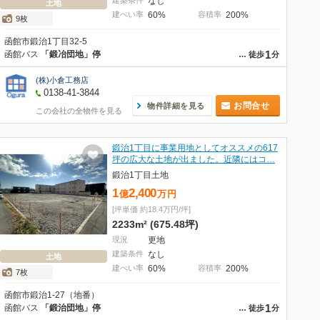
建築条件
なし
土地
建ぺい率
60%
容積率
200%
9枚
函館市鍛治1丁目32-5
1
函館バス
「鍛冶団地」停
…
徒歩
分
(株)小倉工務店
0138-41-3844
お問合せ
物件詳細を見る
この会社の全物件を見る
鍛治1丁目に事業用地としてオススメの617
坪の広大な土地が出ました。近隣にはコ…
鍛治1丁目土地
1
2,400
億
万
円
[坪単価 約18.4万円/坪]
2233m² (675.48坪)
現況
更地
建築条件
なし
土地
建ぺい率
60%
容積率
200%
7枚
函館市鍛治1-27（地番）
1
函館バス
「鍛治団地」停
…
徒歩
分