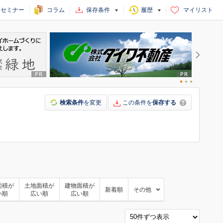
セミナー
コラム
保存条件
履歴
マイリスト
検索条件
を変更
この条件を
保存する
面積が
土地面積が
建物面積が
新着順
その他
い順
広い順
広い順