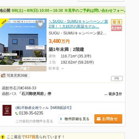
50万円｜函館市美原】
地公開
8/8(土)～8/9(日) 10:00～16:30
※見学のご予約は問い合わせフォームまたは不動産
NEW
＼SUGU・SUMUキャンペーン／第
2弾！！大好評の新築モデル…
SUGU・SUMUキャンペーン第2弾！！【石川町】和みナチュラルの家 3LDK＋フリースペース
3,480
万
円
築1年未満
|
2階建
建物
116.71m² (35.3坪)
土地
192.62m² (58.26坪)
駐車場
－
一戸建て
写真充実26枚
PR
函館市石川町468-33
3
函館バス
「石川郵便局前」停
…
徒歩
分
(株)不動産企画ウィル【WEB面談可】
0138-35-6235
お問合せ
物件詳細を見る
この会社の全物件を見る
ここ最近で
537回
見られています！