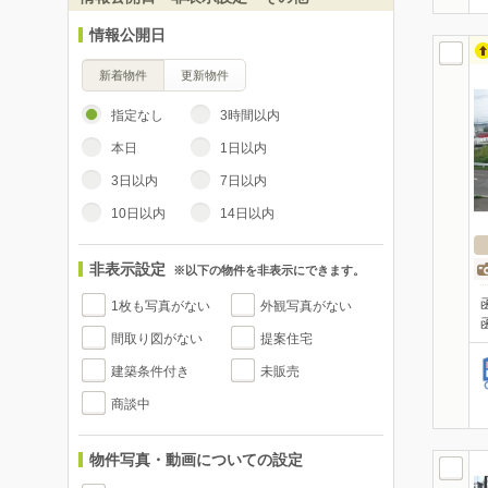
情報公開日
新着物件
更新物件
指定なし
3時間以内
本日
1日以内
3日以内
7日以内
10日以内
14日以内
非表示設定
※以下の物件を非表示にできます。
1枚も写真がない
外観写真がない
間取り図がない
提案住宅
建築条件付き
未販売
商談中
物件写真・動画についての設定