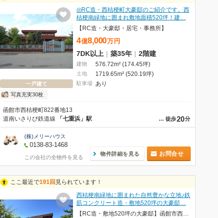
◎RC造・西桔梗町大豪邸のご紹介です。西
桔梗南緑地に囲まれ敷地面積520坪！建…
【RC造・大豪邸・居宅・事務所】
4
8,000
億
万
円
7DK以上
|
築35年
|
2階建
建物
576.72m² (174.45坪)
土地
1719.65m² (520.19坪)
駐車場
あり
一戸建て
写真充実30枚
函館市西桔梗町822番地13
20
道南いさりび鉄道線
「七重浜」駅
…
徒歩
分
(株)メリーハウス
0138-83-1468
お問合せ
物件詳細を見る
この会社の全物件を見る
ここ最近で
191回
見られています！
西桔梗南緑地に囲まれた自然豊かな立地♪鉄
筋コンクリート造・敷地520坪の大豪邸…
【RC造・敷地520坪の大豪邸】函館市西桔梗町822-13