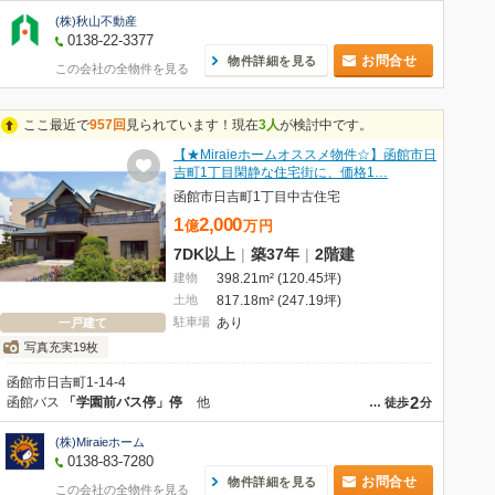
(株)秋山不動産
0138-22-3377
お問合せ
物件詳細を見る
この会社の全物件を見る
ここ最近で
957回
見られています！現在
3人
が検討中です。
【★Miraieホームオススメ物件☆】函館市日
吉町1丁目閑静な住宅街に、価格1…
函館市日吉町1丁目中古住宅
1
2,000
億
万
円
7DK以上
|
築37年
|
2階建
建物
398.21m² (120.45坪)
土地
817.18m² (247.19坪)
駐車場
あり
一戸建て
写真充実19枚
函館市日吉町1-14-4
2
函館バス
「学園前バス停」停
他
…
徒歩
分
(株)Miraieホーム
0138-83-7280
お問合せ
物件詳細を見る
この会社の全物件を見る