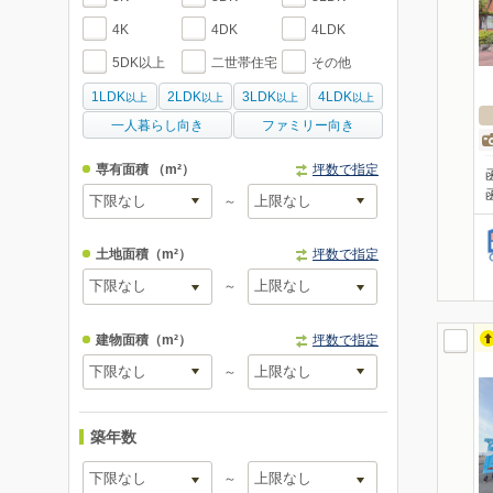
4K
4DK
4LDK
5DK以上
二世帯住宅
その他
1LDK
2LDK
3LDK
4LDK
以上
以上
以上
以上
一人暮らし向き
ファミリー向き
専有面積
（m²）
坪数で指定
～
土地面積
（m²）
坪数で指定
～
建物面積
（m²）
坪数で指定
～
築年数
～