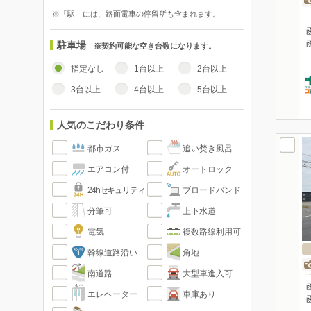
※「駅」には、路面電車の停留所も含まれます。
駐車場
※契約可能な空き台数になります。
指定なし
1台以上
2台以上
3台以上
4台以上
5台以上
人気のこだわり条件
都市ガス
追い焚き風呂
エアコン付
オートロック
24hセキュリティ
ブロードバンド
分筆可
上下水道
電気
複数路線利用可
幹線道路沿い
角地
南道路
大型車進入可
エレベーター
車庫あり