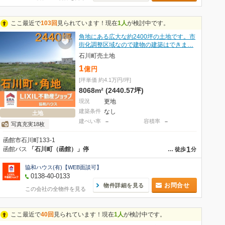
ここ最近で
103回
見られています！現在
1人
が検討中です。
角地にある広大な約2400坪の土地です。市
街化調整区域なので建物の建築はできま…
石川町売土地
1
億
円
[坪単価 約4.1万円/坪]
8068m² (2440.57坪)
現況
更地
建築条件
なし
土地
建ぺい率
－
容積率
－
写真充実18枚
函館市石川町133-1
1
函館バス
「石川町（函館）」停
…
徒歩
分
協和ハウス(有)【WEB面談可】
0138-40-0133
お問合せ
物件詳細を見る
この会社の全物件を見る
ここ最近で
40回
見られています！現在
1人
が検討中です。