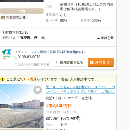
建物付き（10番10土地上の共同住
現況
宅は解体相談可能です。）
土地
建築条件
なし
写真充実14枚
建ぺい率
80%
容積率
600%
函館市本町31-16
1
函館バス
「五稜郭」停
他
…
徒歩
分
イエステーション函館松風店 野村不動産函館(株)
0138-83-8078
お問合せ
物件詳細を見る
この会社の全物件を見る
ここ最近で
107回
見られています！現在
1人
が検討中です。
元「すしえもん」の跡地です。スーパー・コ
ンビニ・ドラッグストアなど近く、人気の…
鍛治1丁目27-3外5筆 売土地
1
2,400
億
万
円
[坪単価 約18.4万円/坪]
2233m² (675.48坪)
現況
更地