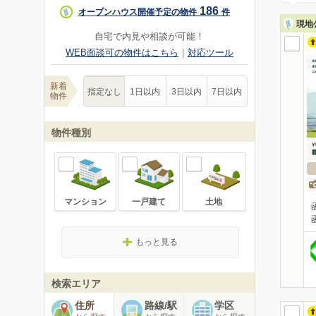
186
オープンハウス開催予定の物件
件
現地
自宅で内見や相談が可能！
WEB面談可の物件はこちら
｜
対応ツール
新着
指定なし
1日以内
3日以内
7日以内
物件
物件種別
マンション
一戸建て
土地
もっと見る
検索エリア
住所
路線/駅
学区