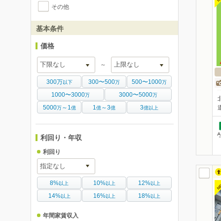
その他
基本条件
価格
～
300万
300〜500
500〜1000
以下
万
万
1000〜3000
3000〜5000
万
万
5000
～1
1
～3
3
万
億
億
億
億以上
利回り・年収
利回り
8%
10%
12%
以上
以上
以上
N
14%
16%
18%
以上
以上
以上
年間家賃収入