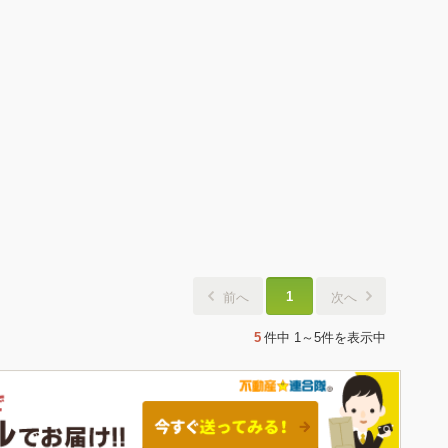
1
前へ
次へ
5
件中
1～5件
を表示中