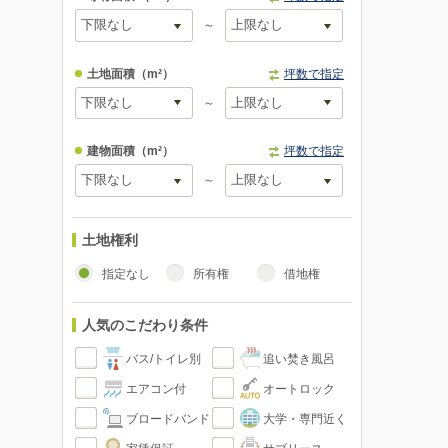
～
土地面積
（m²）
坪数で指定
～
建物面積
（m²）
坪数で指定
～
土地権利
指定なし
所有権
借地権
人気のこだわり条件
バス/トイレ別
追い焚き風呂
エアコン付
オートロック
ブロードバンド
大学・専門近く