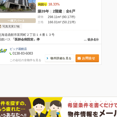
18.33%
利回り
築39年
|
2階建
|
全6戸
建物
298.11m² (90.17坪)
一棟アパート
土地
166.01m² (50.21坪)
写真充実17枚
北海道函館市富岡町２丁目１４番１３号
4
函館バス
「医師会病院前」停
…
徒歩
分
ビッグ函館店
0138-83-6083
お問合せ
物件詳細を見る
この会社の全物件を見る