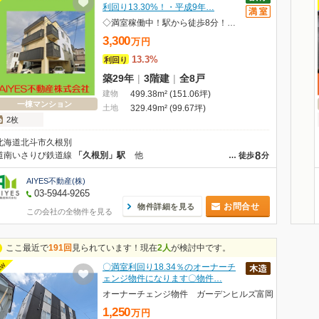
利回り13.30%！・平成9年…
◇満室稼働中！駅から徒歩8分！北海道教育大学まで車16分◇
3,300
万
円
13.3%
利回り
築29年
|
3階建
|
全8戸
建物
499.38m² (151.06坪)
一棟マンション
土地
329.49m² (99.67坪)
2枚
北海道北斗市久根別
8
道南いさりび鉄道線
「久根別」駅
他
…
徒歩
分
AIYES不動産(株)
03-5944-9265
お問合せ
物件詳細を見る
この会社の全物件を見る
ここ最近で
191回
見られています！現在
2人
が検討中です。
EW
〇満室利回り18.34％のオーナーチ
ェンジ物件になります〇物件…
オーナーチェンジ物件 ガーデンヒルズ富岡
1,250
万
円