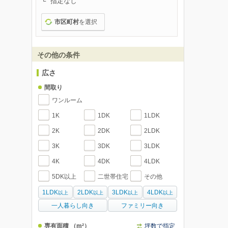
指定なし
市区町村
を選択
その他の条件
広さ
間取り
ワンルーム
1K
1DK
1LDK
2K
2DK
2LDK
3K
3DK
3LDK
4K
4DK
4LDK
5DK以上
二世帯住宅
その他
1LDK
2LDK
3LDK
4LDK
以上
以上
以上
以上
一人暮らし向き
ファミリー向き
専有面積
（m²）
坪数で指定