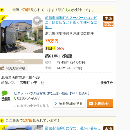
ここ最近で
78回
見られています！現在
1人
が検討中です。
NEW
函館市湯浜町のスーパーやコンビ
ニ、飲食店なども近くて便利な立
地…
湯浜町借地権付き戸建収益物件
75
万
円
56%
利回り
築61年
|
2階建
一戸建て
建物
79.49m² (24.04坪)
土地
143m² (43.25坪)
写真充実20枚
北海道函館市湯浜町4-29
7
函館バス
「広野町」停
他
…
徒歩
分
ピタットハウス函館店 (株)三建不動産【WEB面談可】
0138-54-9377
お問合せ
物件詳細を見る
この会社の全物件を見る
ここ最近で
137回
見られています！
NEW
函館市湯浜町に佇む、温かい暮らし