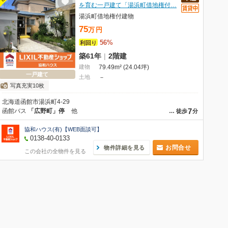
を育む一戸建て「湯浜町借地権付…
湯浜町借地権付建物
75
万
円
56%
利回り
築61年
|
2階建
建物
79.49m² (24.04坪)
一戸建て
土地
－
写真充実10枚
北海道函館市湯浜町4-29
7
函館バス
「広野町」停
他
…
徒歩
分
協和ハウス(有)【WEB面談可】
0138-40-0133
お問合せ
物件詳細を見る
この会社の全物件を見る