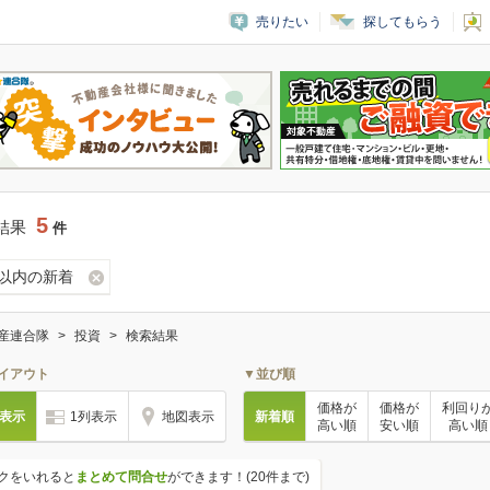
売りたい
探してもらう
5
結果
件
日以内の新着
産連合隊
投資
検索結果
イアウト
▼並び順
価格が
価格が
利回り
列表示
1列表示
地図表示
新着順
高い順
安い順
高い順
クをいれると
まとめて問合せ
ができます！(20件まで)