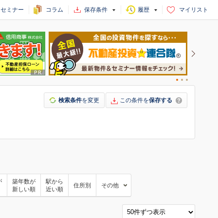
セミナー
コラム
保存条件
履歴
マイリスト
検索条件
を変更
この条件を
保存する
が
築年数が
駅から
住所別
その他
新しい順
近い順