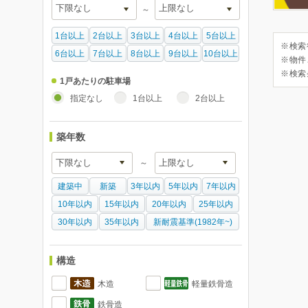
～
1台以上
2台以上
3台以上
4台以上
5台以上
※検索
6台以上
7台以上
8台以上
9台以上
10台以上
※物件
※検索
1戸あたりの駐車場
指定なし
1台以上
2台以上
築年数
～
建築中
新築
3年以内
5年以内
7年以内
10年以内
15年以内
20年以内
25年以内
30年以内
35年以内
新耐震基準(1982年~)
構造
木造
軽量鉄骨造
鉄骨造