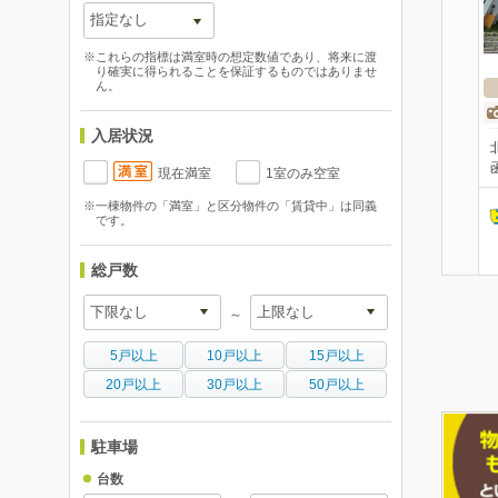
※これらの指標は満室時の想定数値であり、将来に渡
り確実に得られることを保証するものではありませ
ん。
入居状況
現在満室
1室のみ空室
※一棟物件の「満室」と区分物件の「賃貸中」は同義
です。
総戸数
～
5戸以上
10戸以上
15戸以上
20戸以上
30戸以上
50戸以上
駐車場
台数