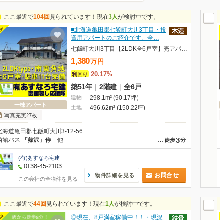
ここ最近で
104回
見られています！現在
3人
が検討中です。
EW
■北海道亀田郡七飯町大川3丁目・投
資用アパートのご紹介です。全…
七飯町大川3丁目【2LDK全6戸室】売アパート
1,380
万
円
20.17%
利回り
築51年
|
2階建
|
全6戸
建物
298.1m² (90.17坪)
一棟アパート
土地
496.62m² (150.22坪)
写真充実27枚
北海道亀田郡七飯町大川3-12-56
3
函館バス
「蒜沢」停
他
…
徒歩
分
(有)あすなろ宅建
0138-45-2103
お問合せ
物件詳細を見る
この会社の全物件を見る
ここ最近で
44回
見られています！現在
1人
が検討中です。
EW
◎現在、8戸満室稼働中！！・現況