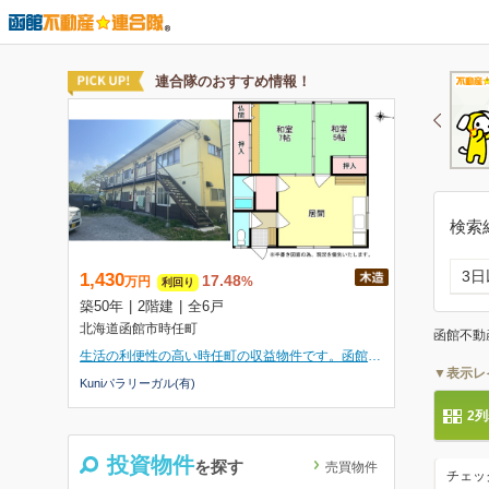
検索
3
函館不動
▼表示レ
2
投資物件
を探す
売買物件
チェッ