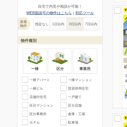
自宅で内見や相談が可能！
WEB面談可の物件はこちら
｜
対応ツール
N
新着
指定なし
1日以内
3日以内
7日以内
物件
物件種別
一棟
区分
事業用
一棟アパート
一棟マンション
一棟ビル
賃貸併用住宅
店舗付住宅
一戸建て
区分マンション
区分店舗
区分事務所
倉庫・工場
ホテル
駐車場
N