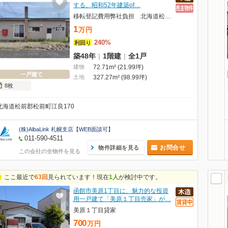
する、昭和52年建築of…
移転登記費用弊社負担 北海道松前郡松前町 平家戸建
1
万
円
240%
利回り
築48年
|
1階建
|
全1戸
建物
72.71m² (21.99坪)
一戸建て
土地
327.27m² (98.99坪)
8枚
北海道松前郡松前町江良170
(株)AlbaLink 札幌支店【WEB面談可】
011-590-4511
お問合せ
物件詳細を見る
この会社の全物件を見る
ここ最近で
63回
見られています！現在
1人
が検討中です。
函館市美原1丁目に、魅力的な投資
用一戸建て「美原１丁目売家」が…
美原１丁目貸家
700
万
円