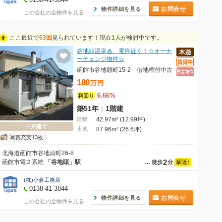
お問合せ
物件詳細を見る
この会社の全物件を見る
ここ最近で
53回
見られています！現在
1人
が検討中です。
谷地頭温泉♨、電停近く！☆オーナ
ーチェンジ物件☆
函館市谷地頭町15-2 借地権付中古
180
万
円
6.66%
利回り
築51年
|
1階建
建物
42.97m² (12.99坪)
一戸建て
土地
87.96m² (26.6坪)
写真充実13枚
北海道函館市谷地頭町26-8
2
函館市電２系統
「谷地頭」駅
駅近!
…
徒歩
分
(株)小倉工務店
0138-41-3844
お問合せ
物件詳細を見る
この会社の全物件を見る