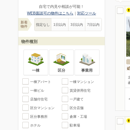
自宅で内見や相談が可能！
WEB面談可の物件はこちら
｜
対応ツール
新着
指定なし
1日以内
3日以内
7日以内
物件
物件種別
一棟
区分
事業用
一棟アパート
一棟マンション
一棟ビル
賃貸併用住宅
店舗付住宅
一戸建て
区分マンション
区分店舗
区分事務所
倉庫・工場
ホテル
駐車場