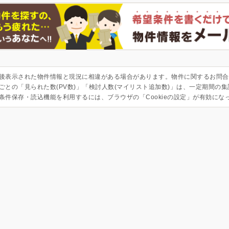
後表示された物件情報と現況に相違がある場合があります。物件に関するお問合
ごとの「見られた数(PV数)」「検討人数(マイリスト追加数)」は、一定期間の
条件保存・読込機能を利用するには、ブラウザの「Cookieの設定」が有効にな