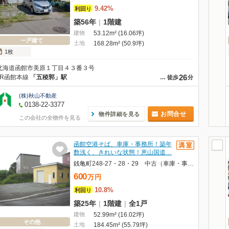
9.42%
利回り
築56年
|
1階建
建物
53.12m² (16.06坪)
一戸建て
土地
168.28m² (50.9坪)
1枚
北海道函館市美原１丁目４３番３号
26
JR函館本線
「五稜郭」駅
…
徒歩
分
(株)秋山不動産
0138-22-3377
お問合せ
物件詳細を見る
この会社の全物件を見る
函館空港そば、車庫・事務所！築年
数浅く、きれいな状態！恵山国道…
銭亀町248-27・28・29 中古（車庫・事務所）
600
万
円
10.8%
利回り
築25年
|
1階建
|
全1戸
建物
52.99m² (16.02坪)
その他
土地
184.45m² (55.79坪)