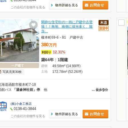
お問合せ
物件詳細を見る
この会社の全物件を見る
閑静な住宅街の一画に戸建中古登
場！！角地、南側に採光多く、陽
当…
榎本町69-6・81 戸建中古
380
万
円
12.31%
利回り
築64年
|
1階建
一戸建て
建物
49.58m² (14.99坪)
土地
172.78m² (52.26坪)
写真充実30枚
北海道函館市榎本町7-18
9
函館バス
「湯倉神社前」停
他
…
徒歩
分
(株)小倉工務店
0138-41-3844
お問合せ
物件詳細を見る
この会社の全物件を見る