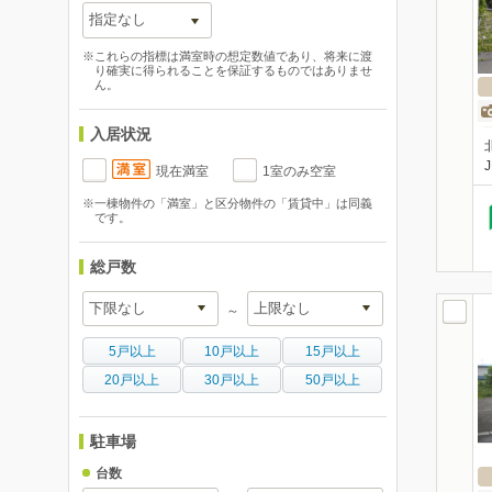
※これらの指標は満室時の想定数値であり、将来に渡
り確実に得られることを保証するものではありませ
ん。
入居状況
現在満室
1室のみ空室
※一棟物件の「満室」と区分物件の「賃貸中」は同義
です。
総戸数
～
5戸以上
10戸以上
15戸以上
20戸以上
30戸以上
50戸以上
駐車場
台数