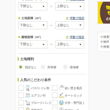
～
土地面積
（m²）
坪数で指定
～
※検索
建物面積
（m²）
坪数で指定
※物件
～
※検索
土地権利
指定なし
所有権
借地権
人気のこだわり条件
バス/トイレ別
追い焚き風呂
エアコン付
オートロック
ブロードバンド
大学・専門近く