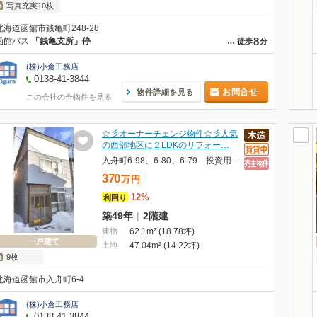
写真充実10枚
北海道函館市銭亀町248-28
8
函館バス
「銭亀支所」停
…
徒歩
分
(株)小倉工務店
0138-41-3844
お問合せ
物件詳細を見る
この会社の全物件を見る
☆彡オーナーチェンジ物件☆彡人気
の西部地区に２LDKのリフォー…
入舟町6-98、6-80、6-79 投資用中古
370
万
円
12%
利回り
築49年
|
2階建
建物
62.1m² (18.78坪)
一戸建て
土地
47.04m² (14.22坪)
9枚
北海道函館市入舟町6-4
(株)小倉工務店
0138-41-3844