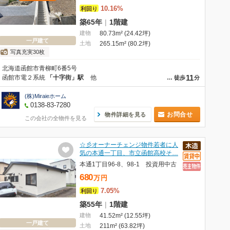
10.16%
利回り
築65年
|
1階建
建物
80.73m² (24.42坪)
一戸建て
土地
265.15m² (80.2坪)
写真充実30枚
北海道函館市青柳町6番5号
11
函館市電２系統
「十字街」駅
他
…
徒歩
分
(株)Miraieホーム
0138-83-7280
お問合せ
物件詳細を見る
この会社の全物件を見る
☆彡オーナーチェンジ物件若者に人
気の本通一丁目、市立函館高校そ…
本通1丁目96-8、98-1 投資用中古
680
万
円
7.05%
利回り
築55年
|
1階建
建物
41.52m² (12.55坪)
一戸建て
土地
211m² (63.82坪)