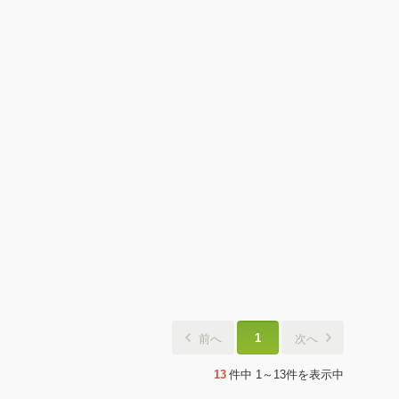
1
前へ
次へ
13
件中
1～13件
を表示中