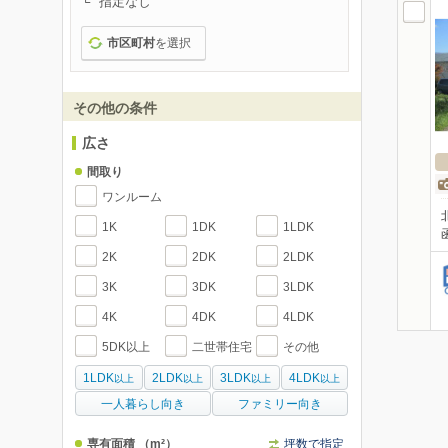
指定なし
市区町村
を選択
その他の条件
広さ
間取り
ワンルーム
1K
1DK
1LDK
2K
2DK
2LDK
3K
3DK
3LDK
4K
4DK
4LDK
5DK以上
二世帯住宅
その他
1LDK
2LDK
3LDK
4LDK
以上
以上
以上
以上
一人暮らし向き
ファミリー向き
専有面積
（m²）
坪数で指定