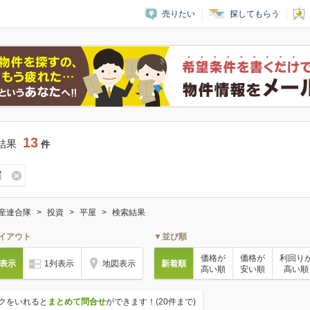
売りたい
探してもらう
13
結果
件
屋
産連合隊
投資
平屋
検索結果
イアウト
▼並び順
価格が
価格が
利回り
列表示
1列表示
地図表示
新着順
高い順
安い順
高い順
クをいれると
まとめて問合せ
ができます！(20件まで)