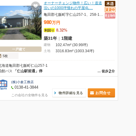
オーナーチェンジ物件！広い！道道
沿いの1000坪憧れの平屋4L…
亀田郡七飯町字仁山257-1、258-1 中古住宅
980
万
円
8.32%
利回り
築31年
|
1階建
建物
102.47m² (30.99坪)
一戸建て
土地
3316.83m² (1003.34坪)
5枚
北海道亀田郡七飯町仁山257-1
2
函館バス
「仁山駅前通」停
…
徒歩
分
(株)小倉工務店
0138-41-3844
お問合せ
物件詳細を見る
この会社の全物件を見る