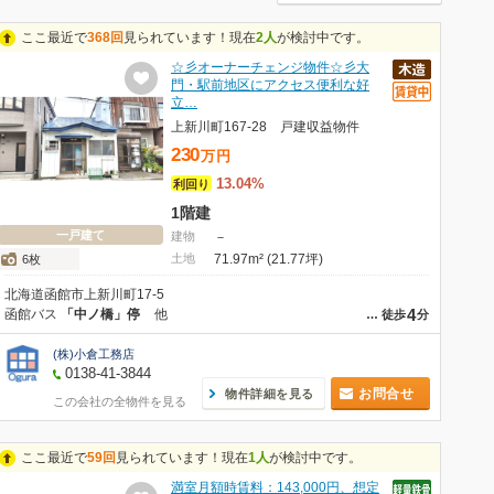
ここ最近で
368回
見られています！現在
2人
が検討中です。
☆彡オーナーチェンジ物件☆彡大
門・駅前地区にアクセス便利な好
立…
上新川町167-28 戸建収益物件
230
万
円
13.04%
利回り
1階建
一戸建て
建物
－
土地
71.97m² (21.77坪)
6枚
北海道函館市上新川町17-5
4
函館バス
「中ノ橋」停
他
…
徒歩
分
(株)小倉工務店
0138-41-3844
お問合せ
物件詳細を見る
この会社の全物件を見る
ここ最近で
59回
見られています！現在
1人
が検討中です。
満室月額時賃料：143,000円、想定