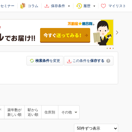
セミナー
コラム
保存条件
履歴
マイリスト
検索条件
を変更
この条件を
保存する
が
築年数が
駅から
住所別
その他
新しい順
近い順