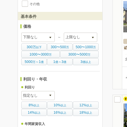
その他
基本条件
価格
～
300万
300〜500
500〜1000
以下
万
万
1000〜3000
3000〜5000
万
万
5000
～1
1
～3
3
万
億
億
億
億以上
利回り・年収
利回り
8%
10%
12%
以上
以上
以上
14%
16%
18%
以上
以上
以上
年間家賃収入