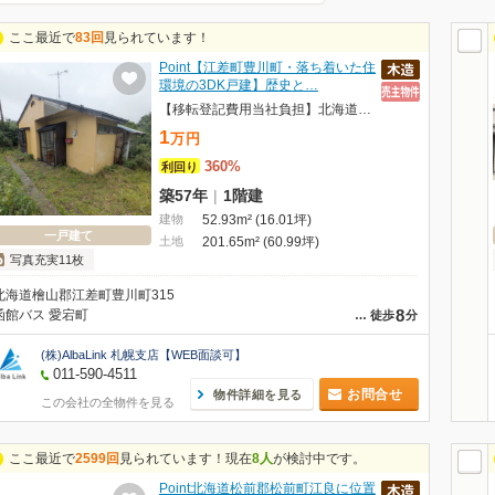
ここ最近で
83回
見られています！
Point【江差町豊川町・落ち着いた住
環境の3DK戸建】歴史と…
【移転登記費用当社負担】北海道檜山郡江差町豊川町 平屋戸建
1
万
円
360%
利回り
築57年
|
1階建
建物
52.93m² (16.01坪)
一戸建て
土地
201.65m² (60.99坪)
写真充実11枚
北海道檜山郡江差町豊川町315
8
函館バス 愛宕町
…
徒歩
分
(株)AlbaLink 札幌支店【WEB面談可】
011-590-4511
お問合せ
物件詳細を見る
この会社の全物件を見る
ここ最近で
2599回
見られています！現在
8人
が検討中です。
Point北海道松前郡松前町江良に位置