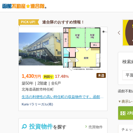
検索
平
函館不動
▼表示レ
2
投資物件
を探す
売買物件
チェッ