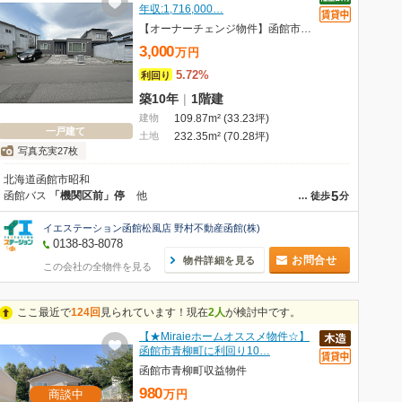
年収:1,716,000…
【オーナーチェンジ物件】函館市昭和2丁目戸建
3,000
万
円
5.72%
利回り
築10年
|
1階建
建物
109.87m² (33.23坪)
一戸建て
土地
232.35m² (70.28坪)
写真充実27枚
北海道函館市昭和
5
函館バス
「機関区前」停
他
…
徒歩
分
イエステーション函館松風店 野村不動産函館(株)
0138-83-8078
お問合せ
物件詳細を見る
この会社の全物件を見る
ここ最近で
124回
見られています！現在
2人
が検討中です。
【★Miraieホームオススメ物件☆】
函館市青柳町に利回り10…
函館市青柳町収益物件
980
商談中
万
円