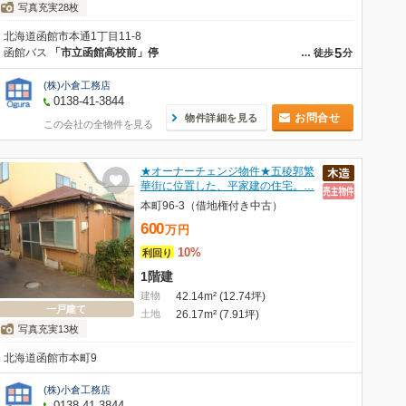
写真充実28枚
北海道函館市本通1丁目11-8
5
函館バス
「市立函館高校前」停
…
徒歩
分
(株)小倉工務店
0138-41-3844
お問合せ
物件詳細を見る
この会社の全物件を見る
★オーナーチェンジ物件★五稜郭繁
華街に位置した、平家建の住宅。…
本町96-3（借地権付き中古）
600
万
円
10%
利回り
1階建
建物
42.14m² (12.74坪)
一戸建て
土地
26.17m² (7.91坪)
写真充実13枚
北海道函館市本町9
(株)小倉工務店
0138-41-3844