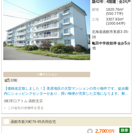
築42年
|
4階建
|
全24戸
建物
1820.76m²
(550.77坪)
土地
3307.93m²
(1000.64坪)
北海道函館市美原3-35-
28
5
亀田中学校前停
徒歩
分
他
一棟マンション
22枚
【価格改定致しました！】美原地区の大型マンションの売り物件です。徒歩圏
内にショッピングセンターがあり、買い物便が充実した立地になります。敷地
も広く約1,000坪ございますので、長期的な観点での活用方法もご検討頂けま
(株)常口アトム 函館支店
す。駐車場も全51台分あり、複数台所有の方にも対応しています。
この会社の全物件を見る
函館市新川町76-95共同住宅
2,700
万
円