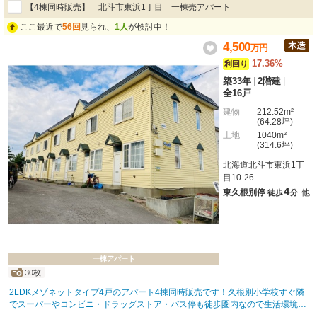
【4棟同時販売】 北斗市東浜1丁目 一棟売アパート
ここ最近で
56回
見られ、
1人
が検討中！
4,500
万
円
17.36%
利回り
築33年
|
2階建
|
全16戸
建物
212.52m²
(64.28坪)
土地
1040m²
(314.6坪)
北海道北斗市東浜1丁
目10-26
4
東久根別停
他
徒歩
分
一棟アパート
30枚
2LDKメゾネットタイプ4戸のアパート4棟同時販売です！久根別小学校すぐ隣
でスーパーやコンビニ・ドラッグストア・バス停も徒歩圏内なので生活環境が
良い立地となっておりますし、JR久根別駅も程近く便利な立地のファミリー