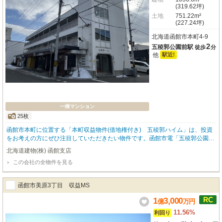
(319.62坪)
土地
751.22m²
(227.24坪)
北海道函館市本町4-9
2
五稜郭公園前駅
徒歩
分
他
駅近!
一棟マンション
25枚
函館市本町に位置する「本町収益物件(借地権付き) 五稜郭ハイム」は、投資
をお考えの方にぜひ注目していただきたい物件です。函館市電「五稜郭公園前
駅」まで徒歩2分、「中央病院前駅」まで徒歩3分と、主要駅がすぐそばにあ
北海道建物(株) 函館支店
り、日々のアクセスに大変便利な立地が魅力です。周辺にはスーパーやショッ
この会社の全物件を見る
ピングセンター、銀行などが徒歩3分圏内に揃い、生活利便性も抜群。入居者
様にとっても暮らしやすい環境が整っています。総戸数18戸の鉄骨造3階建て
アパートで、想定年間収入は約2,009万円と、安定した収益が期待できる点が
函館市美原3丁目 収益MS
大きな魅力。現在一部賃貸中ですので、ご購入後すぐに収益が見込めるのも嬉
しいポイントです。駐車場も完備しており、入居者様のニーズにも応えられま
1
3,000
億
万
円
す。土地は借地権付きとなりますが、その分初期費用を抑えられる可能性もご
11.56%
利回り
ざいます。この機会に、函館市の中心地で新しい投資を始めてみませんか？