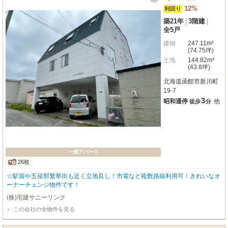
12%
利回り
築21年
|
3階建
|
全5戸
建物
247.11m²
(74.75坪)
土地
144.82m²
(43.8坪)
北海道函館市新川町
19-7
3
昭和通停
他
徒歩
分
一棟アパート
26枚
☆駅前や五稜郭繁華街も近く立地良し！市電など複数路線利用可！きれいなオ
ーナーチェンジ物件です！
(株)宅建サニーリンク
この会社の全物件を見る