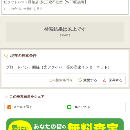
ピタットハウス函館店 (株)三建不動産【WEB面談可】
向けアパートです！駐車場は各世帯駐車可能な16台分ございます！経済的な灯
この会社の全物件を見る
油ボイラーに、2階の足音が気になりにくいメゾネットタイプです！現在イン
ターネット無料設備契約を行っておりますので、もちろん引き継ぎ可能です！
掲載の室内写真は入居前のものになりますが、キッチンを入れ替えてるお部屋
などもございます！現在は簡易水洗の汲取りですが、前面道路には排水管があ
検索結果は以上です
りますので、水洗化可能ですし受益者負担金も賦課済みです！！現在弊社で管
理をやらせていただいておりますので、今後の管理相談も喜んで乗らせていた
（全
4
件）
だければと思います！内覧もすぐにご対応できますので、是非お問い合わせい
ただければと思います！気になる方には詳しい資料もお送りいたしますし、融
資や改装相談も気軽にご相談いただければと思います！ 是非、お問い合わせ
お待ちしております！★ピタットハウス函館店 ㈱三建不動産：0138-54-9377
現在の検索条件
★
ブロードバンド回線（光ファイバー等の高速インターネット）
この検索条件を
変更する
保存する
この検索結果をシェア
メールで送る
LINEで送る