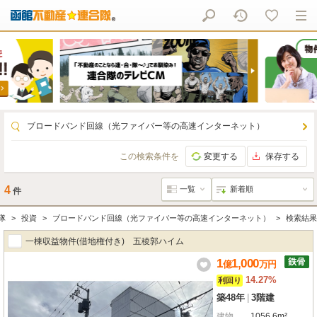
ブロードバンド回線（光ファイバー等の高速インターネット）
この検索条件を
変更する
保存する
4
件
隊
投資
ブロードバンド回線（光ファイバー等の高速インターネット）
検索結果
一棟収益物件(借地権付き) 五稜郭ハイム
1
1,000
億
万
円
14.27%
利回り
築48年
|
3階建
建物
1056.6m²