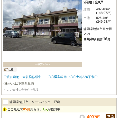
2階建
|
全8戸
建物
492.48m²
(148.97坪)
土地
826.4m²
(249.98坪)
静岡県焼津市五ケ堀
之内
16
西焼津駅
徒歩
分
一棟アパート
1枚
〇現在建物、大規模修繕中！！〇〇満室稼働中〇〇土地826平米〇
(株)あおば不動産販売
この会社の全物件を見る
静岡県菊川市 リースバック 戸建
ここ最近で
85回
見られ、
1人
が検討中！
400
万
円