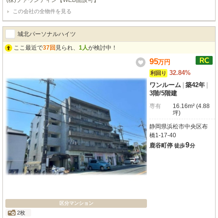
(株)ファウンティン【WEB面談可】
この会社の全物件を見る
城北パーソナルハイツ
ここ最近で
37回
見られ、
1人
が検討中！
95
万
円
32.84%
利回り
ワンルーム
|
築42年
|
3階
/
5階建
専有
16.16m² (4.88
坪)
静岡県浜松市中央区布
橋1-17-40
9
鹿谷町停
徒歩
分
区分マンション
2枚