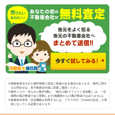
※検索後表示された物件情報と現況に相違がある場合があります。物件に関す
るお問合せは、各不動産会社様に直接ご連絡ください。
※物件ごとの「見られた数(PV数)」「検討人数(マイリスト追加数)」は、一定
期間の集計数値であり変動します(掲載時からの累計数値ではありません)。
※検索条件保存・読込機能を利用するには、ブラウザの「Cookieの設定」が有
効になっている必要があります。