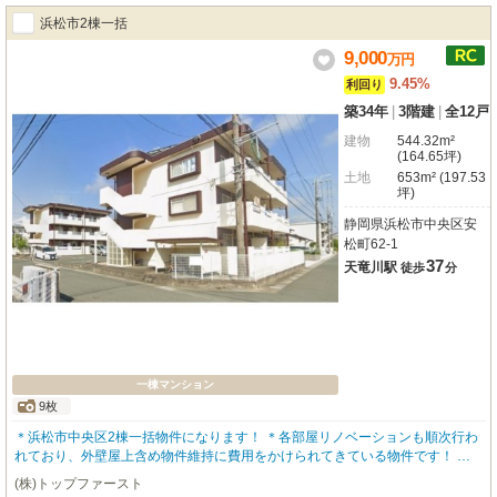
ンビニやスーパー、飲食店も徒歩圏内に揃っており、日々の暮らしに便利な環
浜松市2棟一括
境が整っています。幼保連携型認定こども園も徒歩11分と、子育て世代にも嬉
しい立地です。この機会に、未来への投資として、または将来の住まいとし
9,000
万
円
て、ぜひご検討ください。
9.45%
利回り
築34年
|
3階建
|
全12戸
建物
544.32m²
(164.65坪)
土地
653m² (197.53
坪)
静岡県浜松市中央区安
松町62-1
37
天竜川駅
徒歩
分
一棟マンション
9枚
＊浜松市中央区2棟一括物件になります！ ＊各部屋リノベーションも順次行わ
れており、外壁屋上含め物件維持に費用をかけられてきている物件です！ ＊
直近で入居が埋まり、満室稼働している物件です！ ＊ぜひ一度お問い合わせ
(株)トップファースト
お待ちしております！