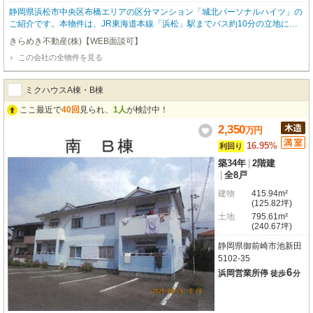
静岡県浜松市中央区布橋エリアの区分マンション「城北パーソナルハイツ」の
ご紹介です。本物件は、JR東海道本線「浜松」駅までバス約10分の立地にあ
る、鉄筋コンクリート造5階建・3階部分の1Rマンションです。価格は95万円
きらめき不動産(株)【WEB面談可】
と、初めての不動産投資や少額投資をご検討の方にも検討しやすい価格帯。専
この会社の全物件を見る
有面積は16.16㎡、シンプルな1Rタイプのため、賃貸用・セカンドハウス・自
己利用など幅広い用途でご検討いただけます。現在は空室のため、室内確認後
にリフォーム内容や賃貸募集条件を自由に検討しやすい点もポイントです。管
ミクハウスA棟・B棟
理会社は日本ハウズイング、管理形態は全部委託・巡回管理となっておりま
す。管理費は月額7,850円、修繕積立金は月額5,850円。ランニングコストを踏
ここ最近で
40回
見られ、
1人
が検討中！
まえながら、浜松エリアで低価格帯の区分マンションをお探しの方におすすめ
2,350
万
円
です。
16.95%
利回り
築34年
|
2階建
|
全8戸
建物
415.94m²
(125.82坪)
土地
795.61m²
(240.67坪)
静岡県御前崎市池新田
5102-35
6
浜岡営業所停
徒歩
分