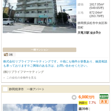
建物
1817.05m²
(549.65坪)
土地
872.04m²
(263.79坪)
静岡県浜松市中央区和
田町
9
天竜川駅
徒歩
分
一棟マンション
1枚
株式会社リブライフマーケティングです。※他にも物件が多数あり、融資相談
も承っております※ご興味のある方は、お問い合わせください。
(株)リブライフマーケティング
この会社の全物件を見る
静岡焼津市 一棟アパート
6,000
万
円
7.7%
利回り
築35年
|