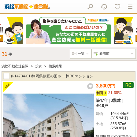
31
件
浜松不動産連合隊
投資
検索結果
(I-14734-01)静岡県伊豆の国市 一棟RCマンション
3,800
NEW
万
円
21.68%
利回り
築47年
|
3階建
|
全18戸
建物
1044.44m²
(315.94坪)
土地
855.57m²
(258.8坪)
静岡県伊豆の国市長岡