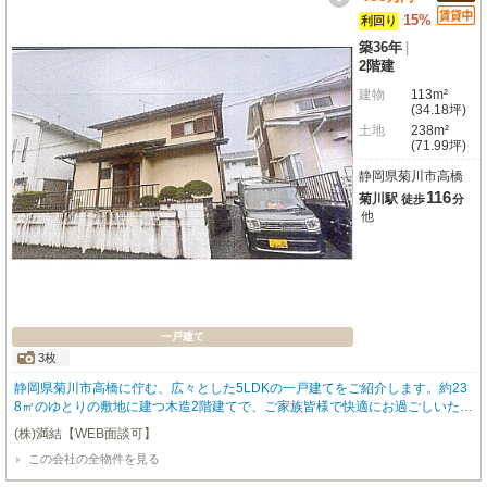
15%
利回り
築36年
|
2階建
建物
113m²
(34.18坪)
土地
238m²
(71.99坪)
静岡県菊川市高橋
116
菊川駅
徒歩
分
他
一戸建て
3枚
静岡県菊川市高橋に佇む、広々とした5LDKの一戸建てをご紹介します。約23
8㎡のゆとりの敷地に建つ木造2階建てで、ご家族皆様で快適にお過ごしいただ
ける空間が魅力です。お車は5台駐車可能なので、来客時も安心ですね。現在
(株)満結【WEB面談可】
リースバックにより賃貸中ですが、年間想定収入60万円、表面利回り15.0%
この会社の全物件を見る
と、投資用としても大変魅力的な物件です。将来を見据えた資産形成をお考え
の方にもぴったりですよ。周辺には小笠南山郵便局（徒歩4分）をはじめ、コ