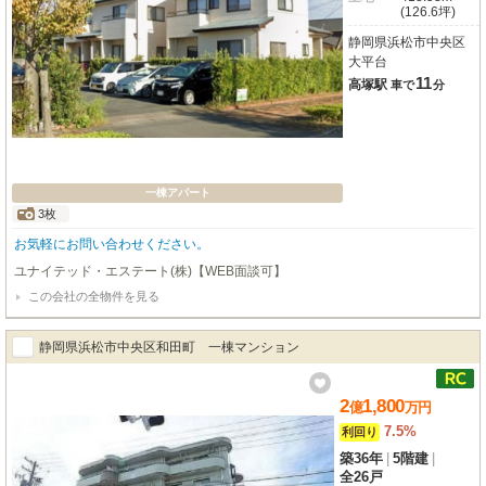
(126.6坪)
静岡県浜松市中央区
大平台
11
高塚駅
車で
分
一棟アパート
3枚
お気軽にお問い合わせください。
ユナイテッド・エステート(株)【WEB面談可】
この会社の全物件を見る
静岡県浜松市中央区和田町 一棟マンション
2
1,800
億
万
円
7.5%
利回り
築36年
|
5階建
|
全26戸