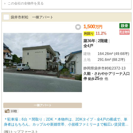
この会社の全物件を見る
袋井市村松 一棟アパート
1,500
万
円
11.2%
利回り
築36年
|
2階建
|
全4戸
建物
164.26m² (49.68坪)
土地
291.6m² (88.2坪)
静岡県袋井市村松2372-13
久能・さわやかアリーナ入口
25
停
他
徒歩
分
一棟アパート
10枚
＊駐車場：6台 ＊間取り：2DK ＊本物件は、2DKタイプ・全4戸の構成で、単
身者はもちろん、カップルや新婚世帯、小規模ファミリーまで幅広い賃貸需要
を見込める収益物件です。ワンルーム主体の物件との差別化が図りやすく、長
(株)トップファースト