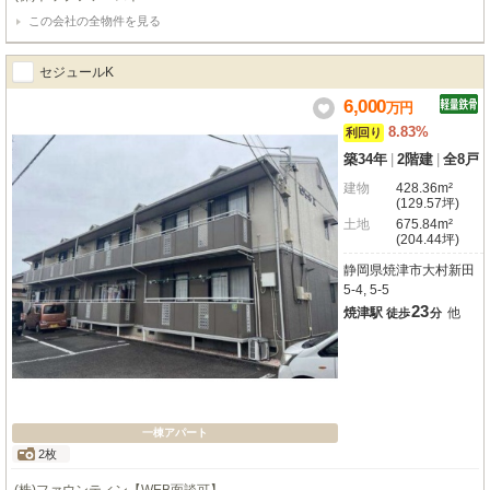
期入居が期待できる間取りとなっています。 また、本物件は駐車場を6台分確
この会社の全物件を見る
保しており、車社会であるエリア特性に適した競争力を備えています。1世帯
複数台所有のニーズにも対応しやすく、入居促進や長期入居につながる大きな
魅力です。 ぜひ一度、お問い合わせください。
セジュールK
6,000
万
円
8.83%
利回り
築34年
|
2階建
|
全8戸
建物
428.36m²
(129.57坪)
土地
675.84m²
(204.44坪)
静岡県焼津市大村新田
5-4, 5-5
23
焼津駅
他
徒歩
分
一棟アパート
2枚