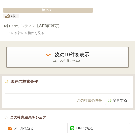
一棟アパート
4枚
(株)ファウンティン【WEB面談可】
この会社の全物件を見る
次の
10
件を表示
（
11～20
件目／全
31
件）
現在の検索条件
この検索条件を
変更する
この検索結果をシェア
メールで送る
LINEで送る