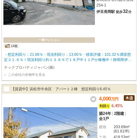
254-1
32
伊豆長岡駅
徒歩
分
一棟マンション
14枚
・想定利回り：21.68％・現況利回り：13.60％・積算評価：101.32％満室想
定２１.６％！現況利回り約１３.６％で１８戸中１１戸が稼働中！静岡県伊豆
の国市に位置し、最寄りの「伊豆長岡」駅からは車で９分。三島駅を経由すれ
テックプロパティジャパン(株)
ば東京駅まで約１時間半、静岡市へも約１時間でアクセス可能と都市圏との接
この会社の全物件を見る
続性にも優れています。駐車場完備のため、車利用の多いエリアでも安心して
運用できます◎また、伊豆の国市役所や伊豆長岡ICから車でわずか３分という
立地にあり、通勤・通学・商業利用など多方面からの安定した賃貸需要が見込
【賃貸中】浜松市中央区 アパート２棟 想定利回り6.45％
めます。伊豆長岡温泉をはじめ、世界遺産・韮山反射炉や願成就院など、観
光・レジャー資源も豊富！積算評価は１０１％と高く、出口戦略を見据えた資
4,000
万
円
産形成にも適した一棟収益物件。地域の魅力と高利回りを兼ね備えた本物件
6.45%
利回り
は、堅実なキャッシュフローを求める投資家の皆様におすすめです！
築24年
|
2階建
|
全3戸
建物
203.69m²
(61.61坪)
土地
418.53m²