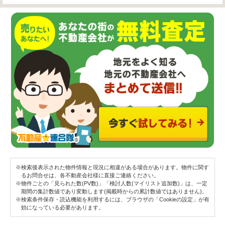
※検索後表示された物件情報と現況に相違がある場合があります。物件に関す
るお問合せは、各不動産会社様に直接ご連絡ください。
※物件ごとの「見られた数(PV数)」「検討人数(マイリスト追加数)」は、一定
期間の集計数値であり変動します(掲載時からの累計数値ではありません)。
※検索条件保存・読込機能を利用するには、ブラウザの「Cookieの設定」が有
効になっている必要があります。