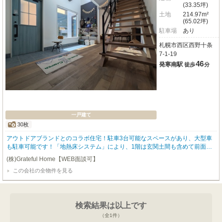
(33.35坪)
土地
214.97m²
(65.02坪)
駐車場
あり
札幌市西区西野十条
7-1-19
46
発寒南駅
徒歩
分
一戸建て
30枚
アウトドアブランドとのコラボ住宅！駐車3台可能なスペースがあり、大型車
も駐車可能です！「地熱床システム」により、1階は玄関土間も含めて前面床
暖房を採用！高気密高断熱で広い空間でも暖かく過ごせます。 資料請求のみ
(株)Grateful Home【WEB面談可】
でもお気軽にお問合わせください。 物件のご提案、資金計画や住宅ローンに
この会社の全物件を見る
ついても、 わかりやすく丁寧にご説明させて頂きます。
検索結果は以上です
（全
1
件）