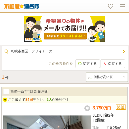
札幌市西区
｜
デザイナーズ
この検索条件を
変更する
保存する
1
件
西野十条7丁目 新築戸建
ここ最近で
84回
見られ、
2人
が検討中！
3,790
万
円
3LDK
|
築2年
|
2階建
建物
110.25m²