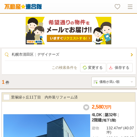
札幌市清田区
｜
デザイナーズ
この検索条件を
変更する
保存する
1
件
里塚緑ヶ丘11丁目 内外装リフォーム済
2,580
万
円
4LDK
|
築32年
|
2階建
(地下1階)
建物
132.47m² (40.07
坪)