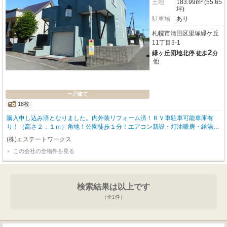
土地
183.99m² (55.65
坪)
駐車場
あり
札幌市清田区里塚緑ケ丘
11丁目3-1
2
緑ヶ丘団地北停
徒歩
分
他
一戸建て
18枚
購入申し込み済となりました。内外装リフォーム済！ＲＶ車駐車可能車庫有
り！（高さ２．１ｍ）角地！公園徒歩１分！エアコン新設・灯油暖房・給湯！
札幌市清田区里塚緑ケ丘に、ご家族の笑顔が広がる一戸建てのご紹介です。こ
(株)エステートワークス
ちらは内外装リフォーム完了済。外壁・屋根塗装から全室クロス貼替、水回り
この会社の全物件を見る
交換、エアコン新設まで、細部にわたり丁寧に手が加えられ、新生活を気持ち
よくスタートしていただけます。広々とした23.9帖のLDKは、吹き抜けのある
開放的な空間で、ご家族との団らんの時間がより一層豊かなものになりそうで
すね。4LDKの間取りは、お子様の成長やライフスタイルの変化にも柔軟に対
検索結果は以上です
応できます。お車は嬉しい2台駐車可能。周辺には認定こども園やスーパー、
コンビニが徒歩圏内に揃い、子育て世代にも嬉しい環境です。ぜひこの機会
（全
1
件）
に、生まれ変わったお家を実際にご覧になってみませんか？