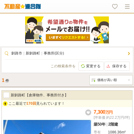
釧路市
｜
新釧路町
｜
事務所(区分)
この検索条件を
変更する
保存する
1
件
新釧路町【倉庫物件、事務所付き】
ここ最近で
170回
見られています！
7,300
万
円
[坪単価 約22.2万円/坪]
築50年
|
2階建
専有
1086.36m²