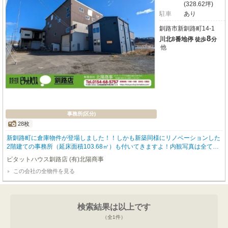
(328.62坪)
駐車
あり
釧路市新釧路町14-1
8
川北8番地停
徒歩
分
他
事務所(区分)
28枚
新釧路町に倉庫物件が登場しました！！しかも新築同様にリノベーションした
2階建ての事務所（延床面積103.68㎡）も付いてきますよ！内観写真は全てこ
ちらの事務所のものとなります。吹抜で開放的な空間と、エントランスホール
ピタットハウス釧路店 (有)北陽商事
からトイレへ続くオシャレなアーチも是非現地でご覧になって下さい(^^♪ 倉
この会社の全物件を見る
庫に関しては増築部分も含めて延面積1086㎡と大容量の備蓄・収容が可能で
す。土地は合計6筆での売買となります。詳細は備考欄をご覧ください。弊社
は融資のご相談も随時受け付けております。お気軽にご相談下さい！
検索結果は以上です
（全
1
件）