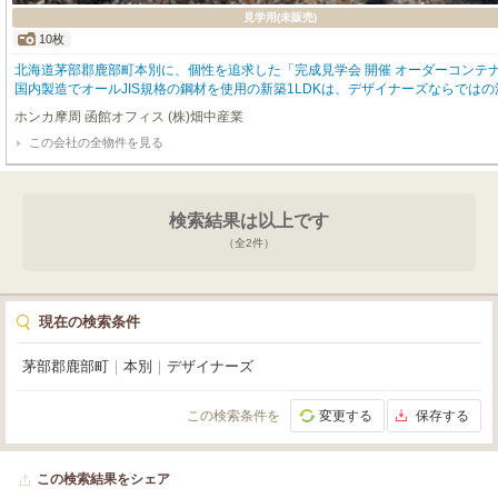
見学用(未販売)
10枚
北海道茅部郡鹿部町本別に、個性を追求した「完成見学会 開催 オーダーコンテナハウ
国内製造でオールJIS規格の鋼材を使用の新築1LDKは、デザイナーズならでは
山間部はもとより住宅街や商業施設でも建築可能です。 タイニーハウス・カフ
ホンカ摩周 函館オフィス (株)畑中産業
の活用でおすすめです。断熱はオールウレタン吹付でサッシもYKKap430トリ
この会社の全物件を見る
の真冬でもエアコン１台で快適に過ごすことができます！ 寒冷地エアコン・照
（デッキ。外構工事はオプションになります。） 内装は提案価格でクロス仕上
に仕上げることも可能です。 設備補足：シャワーユニット・寒冷地エアコン・4
催中！日本の技術が光るコンテナハウスを、この機会にぜひご体感ください。ご
検索結果は以上です
お気軽にお問い合わせください。
（全
2
件）
現在の検索条件
茅部郡鹿部町
｜
本別
｜
デザイナーズ
この検索条件を
変更する
保存する
この検索結果をシェア