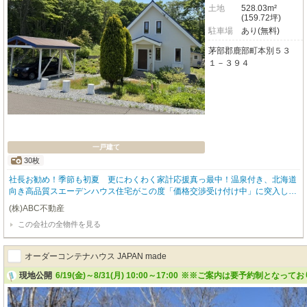
土地
528.03m²
(159.72坪)
駐車場
あり(無料)
茅部郡鹿部町本別５３
１－３９４
一戸建て
30枚
社長お勧め！季節も初夏 更にわくわく家計応援真っ最中！温泉付き、北海道
向き高品質スエーデンハウス住宅がこの度「価格交渉受け付け中」に突入しま
した。チャンス到来 １３００？チャレンジしてみませんか当たって砕けろ精
(株)ABC不動産
神です今の暮らし つま先立ちに気づかれましたら「そーっとかかとをおろし
この会社の全物件を見る
てみませんか」別世界が貴方様をお迎えいたします。大切なお方と二人きりで
エンジョイ生活を目的で設計された、ゆったり２ルームの住宅です。突然の訪
問者が来たらどうするの？ご心配はありません、別邸（はなれ）が無料で宿泊
オーダーコンテナハウス JAPAN made
できるのです。 ここでの暮らし♡朝の体内時計がゆっくりと始動、ご自慢の
モーニングコーヒーの香りは脳をゆっくりと覚醒させ、耳からはそよ風と小鳥
現地公開
6/19(金)～8/31(月) 10:00～17:00
※※ご案内は要予約制となってお
の協奏で心がくすぐられます。時計の針に追われるのではなく、心がトレース
するままの田舎暮らし ここ鹿部ロイヤルシティーでの貴重な発見 あのコ