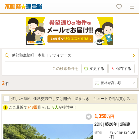
茅部郡鹿部町
｜
本別
｜
デザイナーズ
この検索条件を
変更する
保存する
2
件
嬉しい情報、価格交渉申し受け開始 温泉つき キュートで高品質なスウ
ここ最近で
748回
見られ、
8人
が検討中！
ェーデンハウス
1,350
万
円
2DK
|
築20年
|
2階建
建物
79.64m² (24.09
坪)