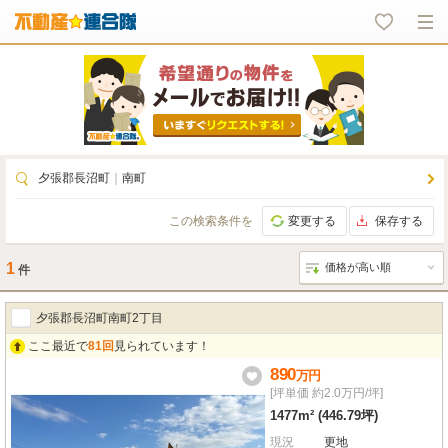
夕張郡長沼町
｜
南町
この検索条件を
変更する
保存する
1
件
夕張郡長沼町南町2丁目
ここ最近で
81回
見られています！
890
万
円
[坪単価 約2.0万円/坪]
1477m² (446.79坪)
現況
更地