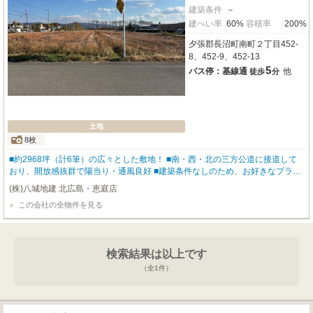
建築条件
－
建ぺい率
60%
容積率
200%
夕張郡長沼町南町２丁目452-
8、452-9、452-13
5
バス停：基線通
他
徒歩
分
土地
8枚
■約2968坪（計6筆）の広々とした敷地！ ■南・西・北の三方公道に接道して
おり、開放感抜群で陽当り・通風良好 ■建築条件なしのため、お好きなプラン
で建築可能 ■分筆販売のご相談も可能！ ■長沼町総合公園まで徒歩約3分で自
(株)八城地建 北広島・恵庭店
然を感じられるロケーション ■セブンイレブン徒歩約5分・長沼郵便局徒歩約8
この会社の全物件を見る
分で生活利便性◎ ■JR北海道バス「基線通」停まで徒歩約5分→ 乗車約28分で
JR千歳線「北広島」駅へアクセス可能 ・地目：田、宅地、雑種地 ・法令その
他：農地法、景観法、国土法
検索結果は以上です
（全
1
件）