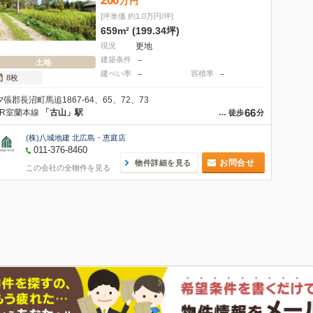
200
万
円
[坪単価 約1.0万円/坪]
659m² (199.34坪)
現況
更地
建築条件
－
土地
建ぺい率
－
容積率
－
8枚
夕張郡長沼町馬追1867-64、65、72、73
66
JR室蘭本線
「古山」駅
…
徒歩
分
(株)八城地建 北広島・恵庭店
011-376-8460
お問合せ
物件詳細を見る
この会社の全物件を見る