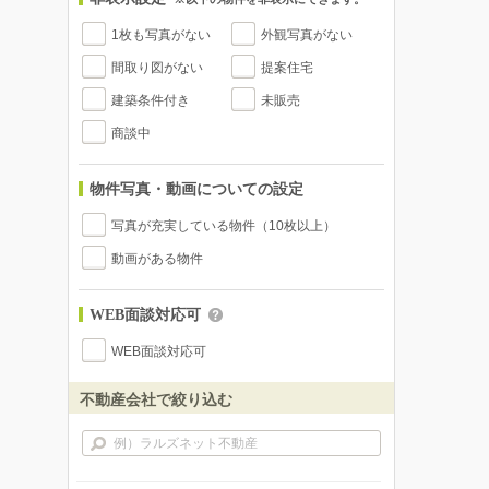
1枚も写真がない
外観写真がない
間取り図がない
提案住宅
建築条件付き
未販売
商談中
物件写真・動画についての設定
写真が充実している物件（10枚以上）
動画がある物件
WEB面談対応可
WEB面談対応可
不動産会社で絞り込む