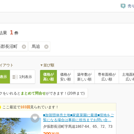
売
1
結果
件
張郡長沼町
馬追
イアウト
▼並び順
価格が
価格が
築年数が
専有面積が
土地面
列表示
1列表示
高い順
安い順
新しい順
広い順
広い
クをいれると
まとめて問合せ
ができます！(20件まで)
ここ最近で
103回
見られています！
■加賀団体売土地■家庭菜園に最適■現地をご
覧になる場合は事前に担当までお問い合…
夕張郡長沼町字馬追1867-64、65、72、73