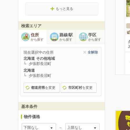
もっと見る
検索エリア
住所
路線/駅
学区
から探す
から探す
から探す
現在選択中の住所
全解除
北海道 その他地域
夕張郡長沼町
北海道
夕張郡長沼町
都道府県
を変更
市区町村
を変更
基本条件
物件価格
～