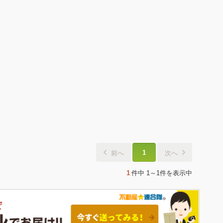
1
前へ
次へ
1
件中
1～1件
を表示中