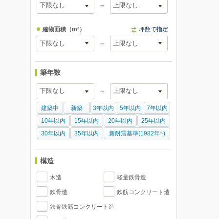
～
建物面積
（m²）
坪数で指定
～
築年数
～
建築中
新築
3年以内
5年以内
7年以内
10年以内
15年以内
20年以内
25年以内
30年以内
35年以内
新耐震基準(1982年~)
構造
木造
軽量鉄骨造
鉄骨造
鉄筋コンクリート造
鉄骨鉄筋コンクリート造