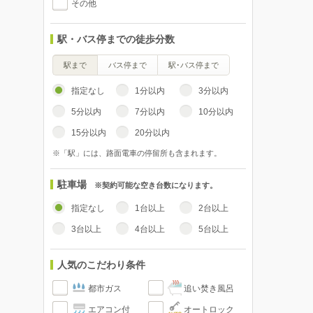
その他
駅・バス停までの徒歩分数
駅まで
バス停まで
駅･バス停まで
指定なし
1分以内
3分以内
5分以内
7分以内
10分以内
15分以内
20分以内
※「駅」には、路面電車の停留所も含まれます。
駐車場
※契約可能な空き台数になります。
指定なし
1台以上
2台以上
3台以上
4台以上
5台以上
人気のこだわり条件
都市ガス
追い焚き風呂
エアコン付
オートロック