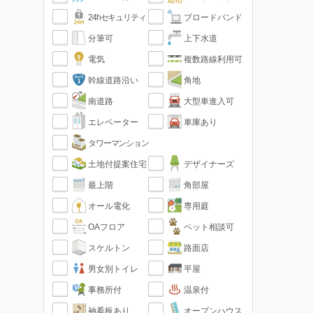
24hセキュリティ
ブロードバンド
分筆可
上下水道
電気
複数路線利用可
幹線道路沿い
角地
南道路
大型車進入可
エレベーター
車庫あり
タワーマンション
土地付提案住宅
デザイナーズ
最上階
角部屋
オール電化
専用庭
OAフロア
ペット相談可
スケルトン
路面店
男女別トイレ
平屋
事務所付
温泉付
袖看板あり
オープンハウス