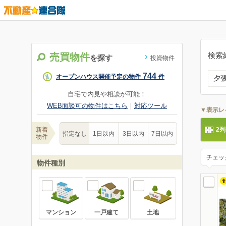
検索
売買物件
を探す
投資物件
744
オープンハウス開催予定の物件
件
夕
自宅で内見や相談が可能！
WEB面談可の物件はこちら
｜
対応ツール
▼表示レ
新着
2
指定なし
1日以内
3日以内
7日以内
物件
チェッ
物件種別
マンション
一戸建て
土地