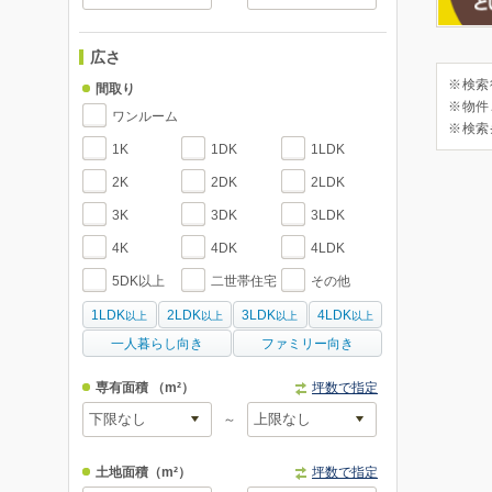
広さ
※検索
間取り
※物件
ワンルーム
※検索
1K
1DK
1LDK
2K
2DK
2LDK
3K
3DK
3LDK
4K
4DK
4LDK
5DK以上
二世帯住宅
その他
1LDK
2LDK
3LDK
4LDK
以上
以上
以上
以上
一人暮らし向き
ファミリー向き
専有面積
（m²）
坪数で指定
～
土地面積
（m²）
坪数で指定