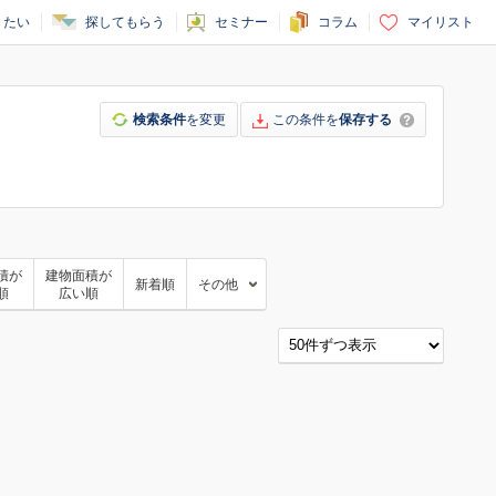
りたい
探してもらう
セミナー
コラム
マイリスト
検索条件
を変更
この条件を
保存する
積が
建物面積が
新着順
その他
順
広い順