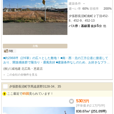
建築条件
－
建ぺい率
60%
容積率
200%
夕張郡長沼町南町２丁目452-
8、452-9、452-13
5
バス停：基線通
他
徒歩
分
土地
8枚
■約2968坪（計6筆）の広々とした敷地！ ■南・西・北の三方公道に接道して
おり、開放感抜群で陽当り・通風良好 ■建築条件なしのため、お好きなプラン
で建築可能 ■分筆販売のご相談も可能！ ■長沼町総合公園まで徒歩約3分で自
(株)八城地建 北広島・恵庭店
然を感じられるロケーション ■セブンイレブン徒歩約5分・長沼郵便局徒歩約8
この会社の全物件を見る
分で生活利便性◎ ■JR北海道バス「基線通」停まで徒歩約5分→ 乗車約28分で
JR千歳線「北広島」駅へアクセス可能 ・地目：田、宅地、雑種地 ・法令その
他：農地法、景観法、国土法
夕張郡長沼町字馬追原野3128-34、35
ここ最近で
85回
見られています！
530
万
円
[坪単価 約2.1万円/坪]
830.07m² (251.09坪)