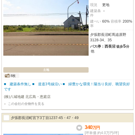
現況
更地
建築条
－
件
建ぺい
60%
容積率
200%
率
夕張郡長沼町馬追原野
3128-34、35
5
バス停：西長沼
徒歩
分
他
土地
8枚
■ 建築条件無し ■ 道道3号線沿い ■ 緑豊かな環境！陽当り良好、眺望良好
です
(株)八城地建 北広島・恵庭店
この会社の全物件を見る
夕張郡長沼町宮下3丁目1237-45・47・49
340
万
円
[坪単価 約4.0万円/坪]