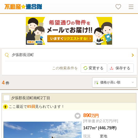
夕張郡長沼町
この検索条件を
変更する
保存する
4
件
夕張郡長沼町南町2丁目
ここ最近で
85回
見られています！
890
万
円
[坪単価 約2.0万円/坪]
1477m² (446.79坪)
現況
更地