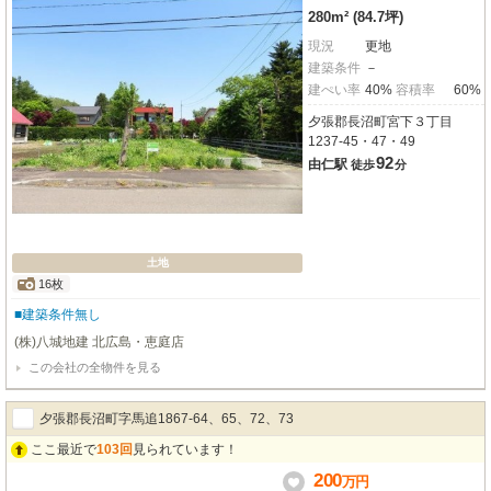
280m² (84.7坪)
現況
更地
建築条件
－
建ぺい率
40%
容積率
60%
夕張郡長沼町宮下３丁目
1237-45・47・49
92
由仁駅
徒歩
分
土地
16枚
■建築条件無し
(株)八城地建 北広島・恵庭店
この会社の全物件を見る
夕張郡長沼町字馬追1867-64、65、72、73
ここ最近で
103回
見られています！
200
万
円