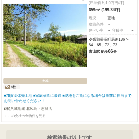
[坪単価 約1.0万円/坪]
659m² (199.34坪)
現況
更地
建築条件
－
建ぺい率
－
容積率
－
夕張郡長沼町馬追1867-
64、65、72、73
66
古山駅
徒歩
分
土地
8枚
■加賀団体売土地 ■家庭菜園に最適 ■現地をご覧になる場合は事前に担当まで
お問い合わせください！
(株)八城地建 北広島・恵庭店
この会社の全物件を見る
検索結果は以上です