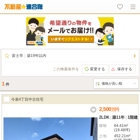
富士市
｜
築19年以内
この検索条件を
変更する
保存する
1
件
今泉4丁目中古住宅
2,500
万
円
2LDK
|
築11年
|
1階建
建物
64.41m²
(19.48坪)
土地
452.21m²