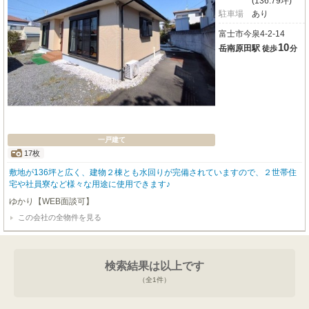
(136.79坪)
駐車場
あり
富士市今泉4-2-14
10
岳南原田駅
徒歩
分
一戸建て
17枚
敷地が136坪と広く、建物２棟とも水回りが完備されていますので、２世帯住
宅や社員寮など様々な用途に使用できます♪
ゆかり【WEB面談可】
この会社の全物件を見る
検索結果は以上です
（全
1
件）