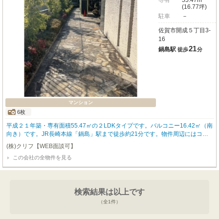
専有
55.47m²
(16.77坪)
駐車
－
佐賀市開成５丁目3-
16
21
鍋島駅
徒歩
分
マンション
6枚
平成２１年築・専有面積55.47㎡の２LDKタイプです。バルコニー16.42㎡（南
向き）です。JR長崎本線「鍋島」駅まで徒歩約21分です。物件周辺にはコン
ビニ、ディスカウントストア、飲食店等があります。現在、家賃９万円にて賃
(株)クリフ【WEB面談可】
貸中です。 外観写真について 令和6年1月（現在）大規模修繕工事中です。
この会社の全物件を見る
検索結果は以上です
（全
1
件）