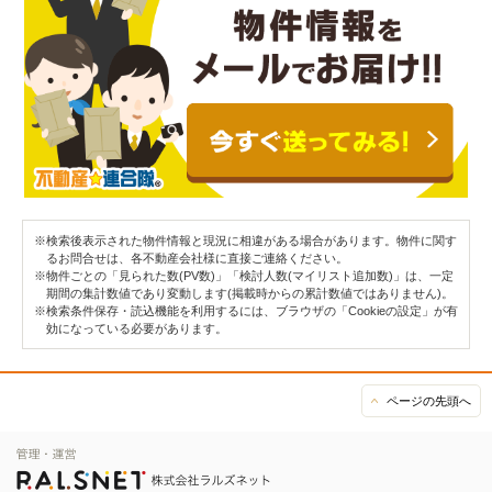
※検索後表示された物件情報と現況に相違がある場合があります。物件に関す
るお問合せは、各不動産会社様に直接ご連絡ください。
※物件ごとの「見られた数(PV数)」「検討人数(マイリスト追加数)」は、一定
期間の集計数値であり変動します(掲載時からの累計数値ではありません)。
※検索条件保存・読込機能を利用するには、ブラウザの「Cookieの設定」が有
効になっている必要があります。
ページの先頭へ