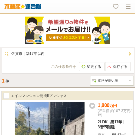
佐賀市
｜
築17年以内
この検索条件を
変更する
保存する
1
件
エイルマンション開成Ⅱプレシャス
1,800
万
円
[坪単価 約107.3万円/
坪]
2LDK
|
築17年
|
3階
/
5階建