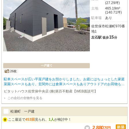
(27.29坪)
土地
465.19m²
(140.71坪)
駐車場
あり
佐世保市松瀬町970番
地1
15
左石駅
徒歩
分
一戸建て
26枚
駐車スペースが広い平屋戸建をお預かりしました。お庭にはちょっとした家庭
菜園スペースもあり。玄関外には倉庫スペースもありアウトドアのお荷物も出
しいれ楽々。室内は落ち着いた雰囲気の作りになっております。
ピタットハウス佐世保中央店 (株)第百不動産【WEB面談可】
この会社の全物件を見る
松瀬町 一戸建
ここ最近で
453回
見られ、
1人
が検討中！
2,880
万
円