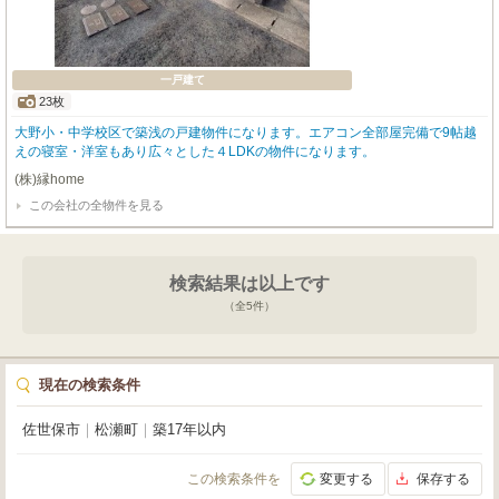
一戸建て
23枚
大野小・中学校区で築浅の戸建物件になります。エアコン全部屋完備で9帖越
えの寝室・洋室もあり広々とした４LDKの物件になります。
(株)縁home
この会社の全物件を見る
検索結果は以上です
（全
5
件）
現在の検索条件
佐世保市
｜
松瀬町
｜
築17年以内
この検索条件を
変更する
保存する