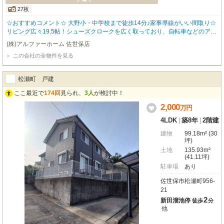
27枚
☆おすすめコメント☆ 大野小・中学校まで徒歩14分♪家事導線がいい間取り☆
リビング広々19.5帖！シューズクロークを広く取っており、自転車などのアウ
トドア用品も家の中に置けます！オール電化ならではの設備が充実です☆ ■周
(株)アルファーホーム 佐世保店
辺環境 ・佐世保市立大野小学校まで徒歩14分（1093ｍ） ・佐世保市立大野中
この会社の全物件を見る
学校まで徒歩14分（1100ｍ） ・大野モールまで車で7分（2.2km） ■物件情報
・駐車場3台 ・リビング19.5帖 ・シューズクローク ・各階トイレ設置 ・照
明、エアコン1基設置済み ・食器洗浄乾燥機、浴室乾燥機能付き ・断熱等性能
松瀬町 戸建
等級5等級 ・劣化対策等級3相当 ・床下の劣化を防ぎ不同沈下しにくいベタ基
礎を採用 ■2026年11月完成予定 ※工期の影響で変更になる可能性がございま
ここ最近で
174回
見られ、
3人
が検討中！
す。 平日のご予約もOK！開催時間／10:00～18:00（火・水定休） ご予約状況
2,000
万
円
により、ご希望に添えない場合がございます。予めご了承下さい。
4LDK
|
築8年
|
2階建
建物
99.18m² (30
坪)
土地
135.93m²
(41.11坪)
駐車場
あり
佐世保市松瀬町956-
21
2
新田溜池停
徒歩
分
他