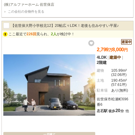
小学校・中学校まで徒歩15分と通学がしやすい立地☆ ■周辺環境 ・佐世保市立
(株)アルファーホーム 佐世保店
大野小学校まで徒歩14分（1100ｍ） ・佐世保市立大野中学校まで徒歩15分
この会社の全物件を見る
（1200m） ・ドラッグストアモリ矢峰店まで車で7分（2.2km） ■物件情報 ・
駐車場4台 ・ウォークインクローゼット収納 ・シューズクローク ・照明、エ
アコン1基設置済み ・食器洗浄乾燥機、浴室乾燥機能付き ・断熱等性能等級5
【佐世保大野小学校北12】20帖広々LDK！老後も住みやすい平屋♪
等級 ・劣化対策等級3相当 ・床下の劣化を防ぎ不同沈下しにくいベタ基礎を採
用 ■2026年8月完成予定 ※工期の影響で変更になる可能性がございます。ご了
ここ最近で
226回
見られ、
2人
が検討中！
承ください。
2,799
8,000
万
円
4LDK
|
建築中
|
2階建
建物
105.99m²
(32.06坪)
土地
190.45m²
(57.61坪)
駐車場
あり(無料)
佐世保市松瀬町696
番6
20
左石駅
他
徒歩
分
一戸建て