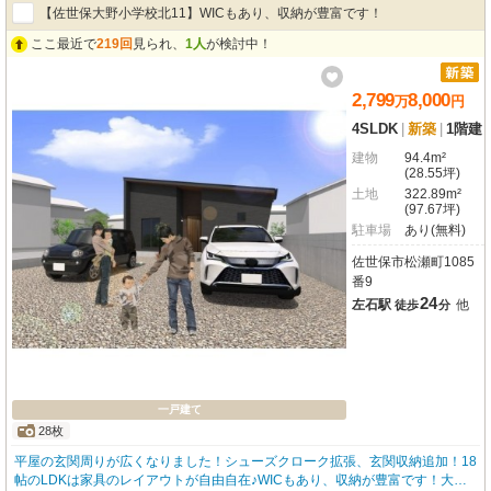
【佐世保大野小学校北11】WICもあり、収納が豊富です！
ここ最近で
219回
見られ、
1人
が検討中！
2,799
8,000
万
円
4SLDK
|
新築
|
1階建
建物
94.4m²
(28.55坪)
土地
322.89m²
(97.67坪)
駐車場
あり(無料)
佐世保市松瀬町1085
番9
24
左石駅
他
徒歩
分
一戸建て
28枚
平屋の玄関周りが広くなりました！シューズクローク拡張、玄関収納追加！18
帖のLDKは家具のレイアウトが自由自在♪WICもあり、収納が豊富です！大野