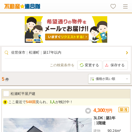
佐世保市
｜
松瀬町
｜
築17年以内
この検索条件を
変更する
保存する
5
件
松瀬町平屋戸建
ここ最近で
548回
見られ、
1人
が検討中！
4,300
万
円
3LDK
|
築1年
|
1階建
建物
90.24m²