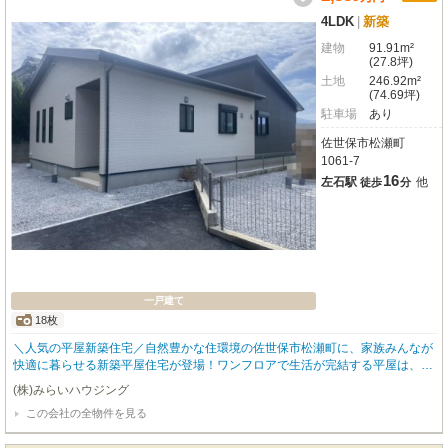
4LDK
|
新築
建物
91.91m²
(27.8坪)
土地
246.92m²
(74.69坪)
駐車場
あり
佐世保市松瀬町
1061-7
16
左石駅
他
徒歩
分
一戸建て
18枚
＼人気の平屋新築住宅／自然豊かな住環境の佐世保市松瀬町に、家族みんなが
快適に暮らせる新築平屋住宅が登場！ワンフロアで生活が完結する平屋は、階
段の負担がなく、小さなお子様からご年配の方まで安心して暮らせます。広々
(株)みらいハウジング
LDKは開放感たっぷり。駐車スペースも複数台確保しており、来客時も安心で
この会社の全物件を見る
す。静かな住宅環境で、のびのび子育てしたい方や、将来を見据えた住まいを
お探しの方におすすめです☆