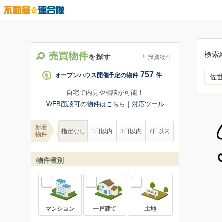
検索
売買物件
を探す
投資物件
757
オープンハウス開催予定の物件
件
佐
自宅で内見や相談が可能！
WEB面談可の物件はこちら
｜
対応ツール
新着
指定なし
1日以内
3日以内
7日以内
物件
物件種別
マンション
一戸建て
土地