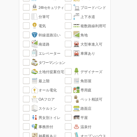
24hセキュリティ
ブロードバンド
分筆可
上下水道
電気
複数路線利用可
幹線道路沿い
角地
南道路
大型車進入可
エレベーター
車庫あり
タワーマンション
土地付提案住宅
デザイナーズ
最上階
角部屋
オール電化
専用庭
OAフロア
ペット相談可
スケルトン
路面店
男女別トイレ
平屋
事務所付
温泉付
袖看板あり
オープンハウス