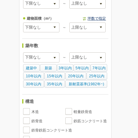
～
建物面積
（m²）
坪数で指定
～
築年数
～
建築中
新築
3年以内
5年以内
7年以内
10年以内
15年以内
20年以内
25年以内
30年以内
35年以内
新耐震基準(1982年~)
構造
木造
軽量鉄骨造
鉄骨造
鉄筋コンクリート造
鉄骨鉄筋コンクリート造