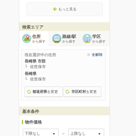
もっと見る
検索エリア
住所
路線/駅
学区
から探す
から探す
から探す
現在選択中の住所
全解除
長崎県 市部
佐世保市
長崎県
佐世保市
都道府県
を変更
市区町村
を変更
基本条件
物件価格
～