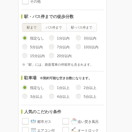
その他
駅・バス停までの徒歩分数
駅まで
バス停まで
駅･バス停まで
指定なし
1分以内
3分以内
5分以内
7分以内
10分以内
15分以内
20分以内
※「駅」には、路面電車の停留所も含まれます。
駐車場
※契約可能な空き台数になります。
指定なし
1台以上
2台以上
3台以上
4台以上
5台以上
人気のこだわり条件
都市ガス
追い焚き風呂
エアコン付
オートロック