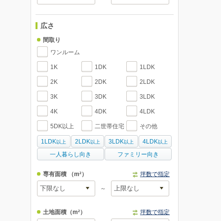
広さ
間取り
ワンルーム
1K
1DK
1LDK
2K
2DK
2LDK
3K
3DK
3LDK
4K
4DK
4LDK
5DK以上
二世帯住宅
その他
1LDK
2LDK
3LDK
4LDK
以上
以上
以上
以上
一人暮らし向き
ファミリー向き
専有面積
（m²）
坪数で指定
～
土地面積
（m²）
坪数で指定