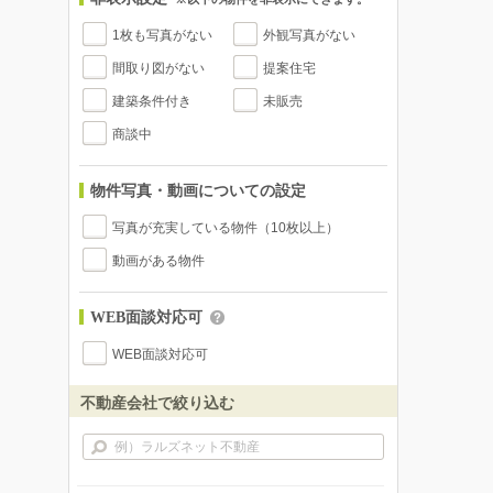
1枚も写真がない
外観写真がない
間取り図がない
提案住宅
建築条件付き
未販売
商談中
物件写真・動画についての設定
写真が充実している物件（10枚以上）
動画がある物件
WEB面談対応可
WEB面談対応可
不動産会社で絞り込む