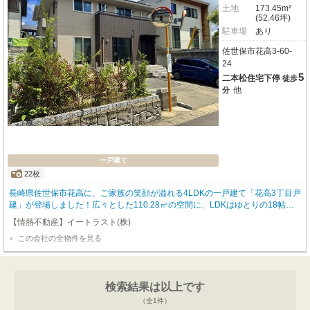
土地
173.45m²
(52.46坪)
駐車場
あり
佐世保市花高3-60-
24
5
二本松住宅下停
徒歩
他
分
一戸建て
22枚
長崎県佐世保市花高に、ご家族の笑顔が溢れる4LDKの一戸建て「花高3丁目戸
建」が登場しました！広々とした110.28㎡の空間に、LDKはゆとりの18帖。
南向きで日当たりも良好、明るいリビングで毎日を気持ち良くお過ごしいただ
【情熱不動産】イートラスト(株)
けます。西肥バス「二本松住宅下」停まで徒歩5分と、毎日の通勤・通学にも
この会社の全物件を見る
便利です。高台に位置する閑静な住宅街で、認定こども園や小学校、公園、コ
ンビニも近く、子育て世代にも嬉しい住環境が魅力ですね。家計に優しいオー
ル電化に加え、太陽光発電システムとエコキュートを完備。売電期間が残り2
年あるのも嬉しいポイントです。システムキッチンにはIHクッキングヒーター
検索結果は以上です
や食器洗乾燥機、浄水器が備わり、お料理の時間がもっと楽しくなりますよ。
ウォークインクローゼットやシューズインクローゼットなど、収納もたっぷ
（全
1
件）