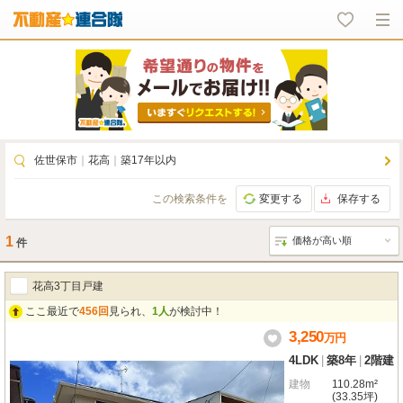
佐世保市
｜
花高
｜
築17年以内
この検索条件を
変更する
保存する
1
件
花高3丁目戸建
ここ最近で
456回
見られ、
1人
が検討中！
3,250
万
円
4LDK
|
築8年
|
2階建
建物
110.28m²
(33.35坪)