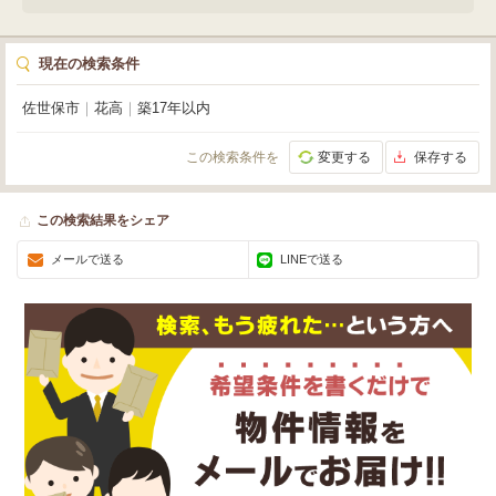
り。浴室乾燥機や追い焚き機能付きの広々としたお風呂で、一日の疲れを癒し
てください。駐車場も2台分ございますので、お車をお持ちの方も安心です。
現在「空き」ですので、いつでもご内覧いただけます。ぜひ一度、現地でこの
快適な暮らしを体感してみませんか？
現在の検索条件
佐世保市
｜
花高
｜
築17年以内
この検索条件を
変更する
保存する
この検索結果をシェア
メールで送る
LINEで送る