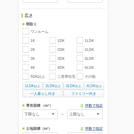
広さ
間取り
ワンルーム
1K
1DK
1LDK
2K
2DK
2LDK
3K
3DK
3LDK
4K
4DK
4LDK
5DK以上
二世帯住宅
その他
1LDK
2LDK
3LDK
4LDK
以上
以上
以上
以上
一人暮らし向き
ファミリー向き
専有面積
（m²）
坪数で指定
～
土地面積
（m²）
坪数で指定