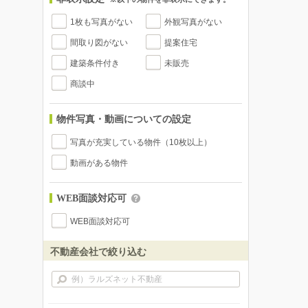
1枚も写真がない
外観写真がない
間取り図がない
提案住宅
建築条件付き
未販売
商談中
物件写真・動画についての設定
写真が充実している物件（10枚以上）
動画がある物件
WEB面談対応可
WEB面談対応可
不動産会社で絞り込む