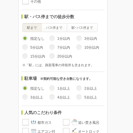
その他
駅・バス停までの徒歩分数
駅まで
バス停まで
駅･バス停まで
指定なし
1分以内
3分以内
5分以内
7分以内
10分以内
15分以内
20分以内
※「駅」には、路面電車の停留所も含まれます。
駐車場
※契約可能な空き台数になります。
指定なし
1台以上
2台以上
3台以上
4台以上
5台以上
人気のこだわり条件
都市ガス
追い焚き風呂
エアコン付
オートロック