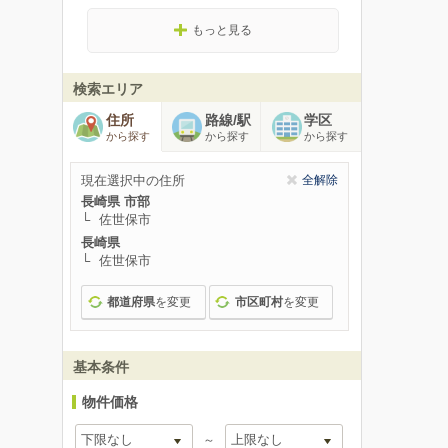
もっと見る
検索エリア
住所
路線/駅
学区
から探す
から探す
から探す
現在選択中の住所
全解除
長崎県 市部
佐世保市
長崎県
佐世保市
都道府県
を変更
市区町村
を変更
基本条件
物件価格
～