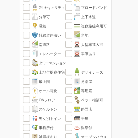
24hセキュリティ
ブロードバンド
分筆可
上下水道
電気
複数路線利用可
幹線道路沿い
角地
南道路
大型車進入可
エレベーター
車庫あり
タワーマンション
土地付提案住宅
デザイナーズ
最上階
角部屋
オール電化
専用庭
OAフロア
ペット相談可
スケルトン
路面店
男女別トイレ
平屋
事務所付
温泉付
袖看板あり
オープンハウス