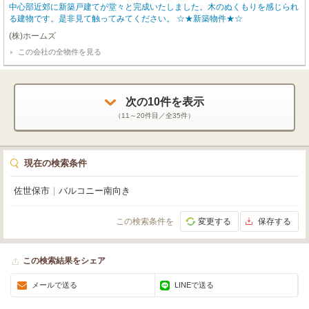
中心部近郊に新築戸建てが堂々と完成いたしました。木のぬくもりを感じられ
る建物です。是非見て触ってみてください。 ☆★新築物件★☆
(株)ホームズ
この会社の全物件を見る
次の
10
件を表示
（
11～20
件目／全
35
件）
現在の検索条件
佐世保市
｜
バルコニー南向き
この検索条件を
変更する
保存する
この検索結果をシェア
メールで送る
LINEで送る