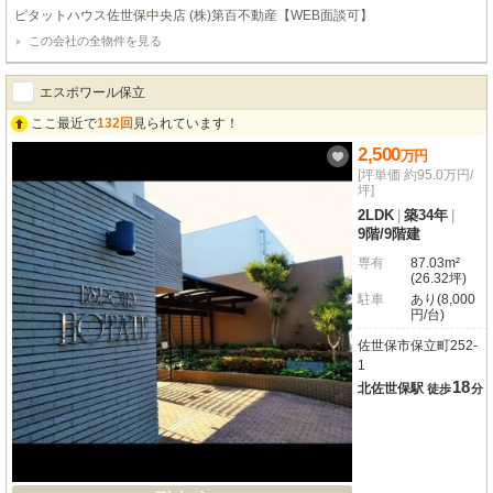
毎日の通勤・通学にも便利なロケーションです。周辺にはコンビニや生活雑貨
ピタットハウス佐世保中央店 (株)第百不動産【WEB面談可】
店が徒歩5分圏内にあり、日々のお買い物もスムーズにこなせます。お子様の
この会社の全物件を見る
通学も安心の小学校まで徒歩10分、中学校まで徒歩15分と、子育て世代にも
嬉しい環境が整っています。4DKの間取りは、ご家族それぞれのプライベート
空間を大切にしながら、リビングで心地よい団らんの時間を過ごしていただけ
エスポワール保立
ます。敷地内には嬉しい無料駐車場1台分もございますので、お車をお持ちの
ご家庭も安心です。平坦な整形地で、土地の利用もしやすいのが魅力。ぜひ一
ここ最近で
132回
見られています！
度、現地でこの住まいの魅力を感じてみませんか。
2,500
万
円
[坪単価 約95.0万円/
坪]
2LDK
|
築34年
|
9階
/
9階建
専有
87.03m²
(26.32坪)
駐車
あり(8,000
円/台)
佐世保市保立町252-
1
18
北佐世保駅
徒歩
分