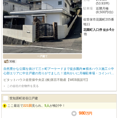
(53.93坪)
駐車場
近隣月極
(8,500円/台)
佐世保市花園町205番
地11
4
花園町入口停
徒歩
分
他
一戸建て
30枚
自然豊かな公園を抜けて三ヶ町アーケードまで徒歩圏内★積水ハウス施工☆中
心部エリアに中古戸建の売りがでました！道向かいに月極駐車場・コインパー
キングが有り、敷地内駐車場の造成工事も可能です☆広いバルコニーが特徴的
ピタットハウス佐世保中央店 (株)第百不動産【WEB面談可】
です！内装リフォーム業者さん紹介可能です！
この会社の全物件を見る
世知原町岩谷口戸建
ここ最近で
221回
見られ、
5人
が検討中！
980
万
円