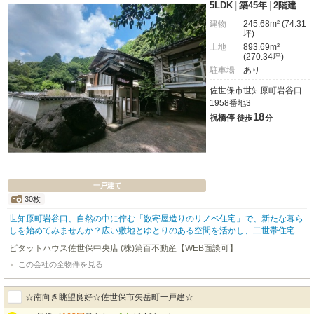
5LDK
|
築45年
|
2階建
建物
245.68m² (74.31
坪)
土地
893.69m²
(270.34坪)
駐車場
あり
佐世保市世知原町岩谷口
1958番地3
18
祝橋停
徒歩
分
一戸建て
30枚
世知原町岩谷口、自然の中に佇む「数寄屋造りのリノベ住宅」で、新たな暮ら
しを始めてみませんか？広い敷地とゆとりのある空間を活かし、二世帯住宅や
セカンドホームにもお勧め。たっぷりの陽光が差し込む「日当り良好」な空間
ピタットハウス佐世保中央店 (株)第百不動産【WEB面談可】
で、明るい毎日が期待できます。駐車場4台以上可能、お車を複数お持ちの方
この会社の全物件を見る
や来客時も安心です。自然豊かな環境で、のんびりとした「田舎暮らし」を始
めてみたい方にもおすすめです。
☆南向き眺望良好☆佐世保市矢岳町一戸建☆