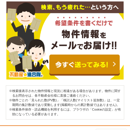
※検索後表示された物件情報と現況に相違がある場合があります。物件に関す
るお問合せは、各不動産会社様に直接ご連絡ください。
※物件ごとの「見られた数(PV数)」「検討人数(マイリスト追加数)」は、一定
期間の集計数値であり変動します(掲載時からの累計数値ではありません)。
※検索条件保存・読込機能を利用するには、ブラウザの「Cookieの設定」が有
効になっている必要があります。