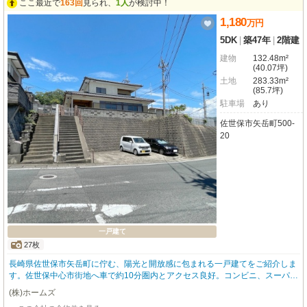
ここ最近で
163回
見られ、
1人
が検討中！
1,180
万
円
5DK
|
築47年
|
2階建
建物
132.48m²
(40.07坪)
土地
283.33m²
(85.7坪)
駐車場
あり
佐世保市矢岳町500-
20
一戸建て
27枚
長崎県佐世保市矢岳町に佇む、陽光と開放感に包まれる一戸建てをご紹介しま
す。佐世保中心市街地へ車で約10分圏内とアクセス良好。コンビニ、スーパ
ー、飲食店も徒歩圏内に揃い、毎日の暮らしをサポートします。高台に位置す
(株)ホームズ
る約85坪の広々とした敷地は南向きで、明るい日差しと心地よい風が通り抜け