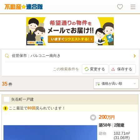
佐世保市
｜
バルコニー南向き
この検索条件を
変更する
保存する
35
件
矢岳町一戸建
ここ最近で
80回
見られています！
200
万
円
築58年
|
2階建
建物
102.71m²
(31.06坪)