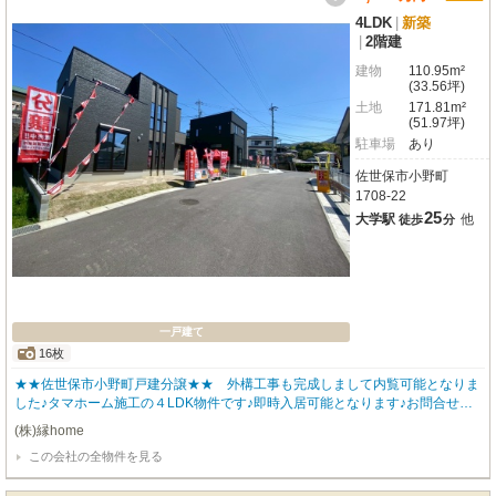
4LDK
|
新築
|
2階建
建物
110.95m²
(33.56坪)
土地
171.81m²
(51.97坪)
駐車場
あり
佐世保市小野町
1708-22
25
大学駅
他
徒歩
分
一戸建て
16枚
★★佐世保市小野町戸建分譲★★ 外構工事も完成しまして内覧可能となりま
した♪タマホーム施工の４LDK物件です♪即時入居可能となります♪お問合せお
待ちしております♪
(株)縁home
この会社の全物件を見る