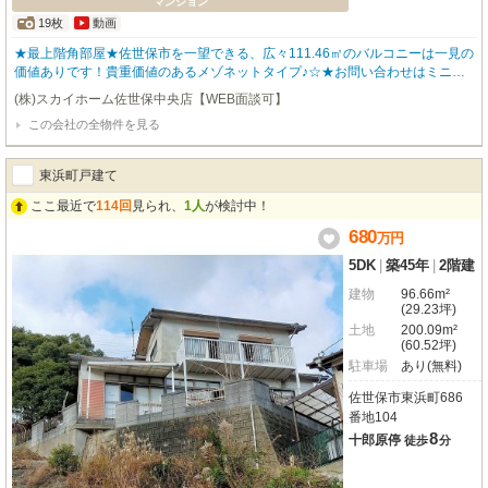
マンション
19枚
動画
★最上階角部屋★佐世保市を一望できる、広々111.46㎡のバルコニーは一見の
価値ありです！貴重価値のあるメゾネットタイプ♪☆★お問い合わせはミニミ
ニFC佐世保中央店まで♪皆様のご来店お待ちしております★☆
(株)スカイホーム佐世保中央店【WEB面談可】
この会社の全物件を見る
東浜町戸建て
ここ最近で
114回
見られ、
1人
が検討中！
680
万
円
5DK
|
築45年
|
2階建
建物
96.66m²
(29.23坪)
土地
200.09m²
(60.52坪)
駐車場
あり(無料)
佐世保市東浜町686
番地104
8
十郎原停
徒歩
分