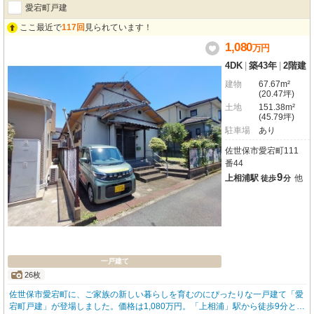
愛宕町戸建
ここ最近で
117回
見られています！
1,080
万
円
4DK
|
築43年
|
2階建
建物
67.67m²
(20.47坪)
土地
151.38m²
(45.79坪)
駐車場
あり
佐世保市愛宕町111
番44
9
上相浦駅
他
徒歩
分
一戸建て
26枚
佐世保市愛宕町に、ご家族の新しい暮らしを育むのにぴったりな一戸建て「愛
宕町戸建」が登場しました。価格は1,080万円。「上相浦」駅から徒歩9分と、