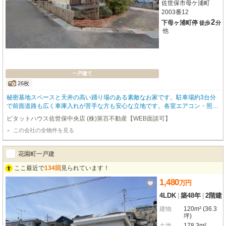
佐世保市母ケ浦町
2003番12
2
下母ヶ浦町停
徒歩
分
他
一戸建て
26枚
秘密基地スペースと天井の高い踊り場のある素敵なお家です。駐車場約3台分
で前面道路も広く車庫入れが苦手な方も安心な立地です。各室エアコン・照明
あり。状態も良いため是非を現地ご覧くださいませ！
ピタットハウス佐世保中央店 (株)第百不動産【WEB面談可】
この会社の全物件を見る
花園町一戸建
ここ最近で
134回
見られています！
1,480
万
円
4LDK
|
築48年
|
2階建
建物
120m² (36.3
坪)
土地
178.3m²