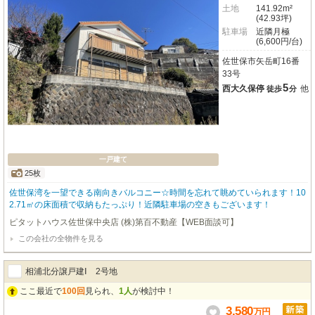
土地
141.92m²
(42.93坪)
駐車場
近隣月極
(6,600円/台)
佐世保市矢岳町16番
33号
5
西大久保停
他
徒歩
分
一戸建て
25枚
佐世保湾を一望できる南向きバルコニー☆時間を忘れて眺めていられます！10
2.71㎡の床面積で収納もたっぷり！近隣駐車場の空きもございます！
ピタットハウス佐世保中央店 (株)第百不動産【WEB面談可】
この会社の全物件を見る
相浦北分譲戸建Ⅰ 2号地
ここ最近で
100回
見られ、
1人
が検討中！
3,580
万
円