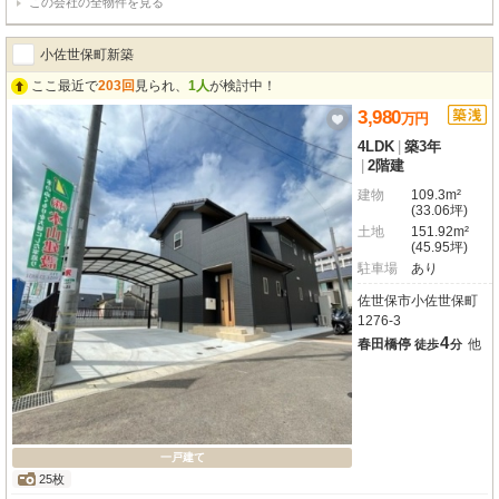
この会社の全物件を見る
ます。何と言っても特筆すべきは、リビングやバルコニーから「佐世保湾を望
む眺望」です！日々の暮らしを美しく彩ります。ゆったりとした5DKの間取り
は、ご家族それぞれのライフスタイルに合わせた空間作りが可能です。駐車ス
小佐世保町新築
ペースは3台分確保されており、来客時も安心。都市ガス完備、1坪以上の広々
とした浴室には窓があり、快適なバスタイムをお楽しみいただけます。現在の
ここ最近で
203回
見られ、
1人
が検討中！
趣きを活かしつつ、お好きなテイストにリフォームをして、理想の住まいを実
3,980
万
円
現してみませんか？ぜひ一度、現地でこの開放感と眺望をご体感ください。ご
案内は随時承っておりますので、お気軽にお問い合わせください。
4LDK
|
築3年
|
2階建
建物
109.3m²
(33.06坪)
土地
151.92m²
(45.95坪)
駐車場
あり
佐世保市小佐世保町
1276-3
4
春田橋停
他
徒歩
分
一戸建て
25枚