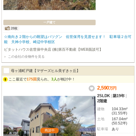
一戸建て
28枚
☆南向き２階からの眺望はバツグン 佐世保湾を見渡せます！ 駐車場２台可
能 天神小学校、崎辺中学校区
ピタットハウス佐世保中央店 (株)第百不動産【WEB面談可】
この会社の全物件を見る
母ヶ浦町戸建【マザーズヒル美ずきヶ丘】
ここ最近で
175回
見られ、
3人
が検討中！
2,590
万
円
2SLDK
|
築19年
|
2階建
建物
104.33m²
(31.55坪)
土地
167.04m²
(50.52坪)
駐車場
あり
商談中