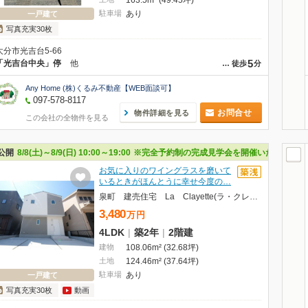
163.5m² (49.45坪)
駐車場
あり
一戸建て
写真充実30枚
大分市光吉台5-66
5
「光吉台中央」停
他
…
徒歩
分
Any Home (株)くるみ不動産【WEB面談可】
097-578-8117
お問合せ
物件詳細を見る
この会社の全物件を見る
公開
8/8(土)～8/9(日) 10:00～19:00
※完全予約制の完成見学会を開催いたします♪
お気に入りのワイングラスを磨いて
いるときがほんとうに幸せ今度の…
泉町 建売住宅 La Clayette(ラ・クレイェット)
3,480
万
円
4LDK
|
築2年
|
2階建
建物
108.06m² (32.68坪)
土地
124.46m² (37.64坪)
駐車場
あり
一戸建て
写真充実30枚
動画