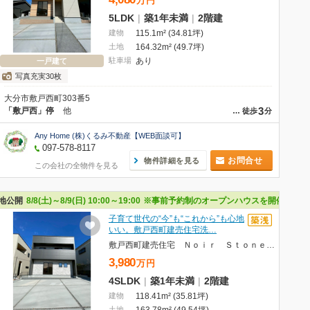
万
円
5LDK
|
築1年未満
|
2階建
建物
115.1m² (34.81坪)
土地
164.32m² (49.7坪)
駐車場
あり
一戸建て
写真充実30枚
大分市敷戸西町303番5
3
「敷戸西」停
他
…
徒歩
分
Any Home (株)くるみ不動産【WEB面談可】
097-578-8117
お問合せ
物件詳細を見る
この会社の全物件を見る
地公開
8/8(土)～8/9(日) 10:00～19:00
※事前予約制のオープンハウスを開催します
子育て世代の“今”も“これから”も心地
いい。敷戸西町建売住宅洗…
敷戸西町建売住宅 Ｎｏｉｒ Ｓｔｏｎｅ Ｈｏｕｓｅ(ノワールストーンハウス)
3,980
万
円
4SLDK
|
築1年未満
|
2階建
建物
118.41m² (35.81坪)
土地