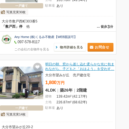
163.78m² (49.54坪)
駐車場
あり
一戸建て
写真充実30枚
大分市敷戸西町303番5
3
「敷戸西」停
他
…
徒歩
分
Any Home (株)くるみ不動産【WEB面談可】
097-578-8117
お問合せ
物件詳細を見る
この会社の全物件を見る
明日の朝、窓から差し込む柔らかな光に包ま
れながら、子どもと「おはよう」を交わす…
大分市望みが丘 売戸建住宅
1,800
万
円
4LDK
|
築26年
|
2階建
建物
139.42m² (42.17坪)
土地
226.87m² (68.62坪)
駐車場
あり
一戸建て
写真充実14枚
大分市望みが丘20-2