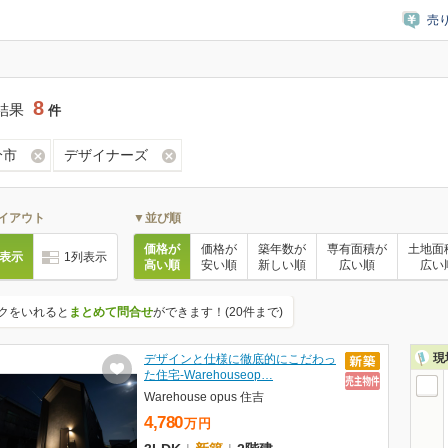
売
8
結果
件
分市
デザイナーズ
イアウト
▼並び順
価格が
価格が
築年数が
専有面積が
土地面
列表示
1列表示
高い順
安い順
新しい順
広い順
広い
クをいれると
まとめて問合せ
ができます！(20件まで)
現
デザインと仕様に徹底的にこだわっ
た住宅-Warehouseop…
Warehouse opus 住吉
4,780
万
円