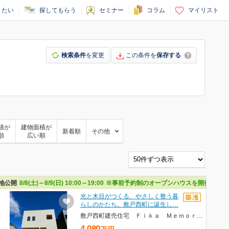
りたい
探してもらう
セミナー
コラム
マイリスト
検索条件
を変更
この条件を
保存する
積が
建物面積が
新着順
その他
順
広い順
地公開
8/8(土)～8/9(日) 10:00～19:00
※事前予約制のオープンハウスを開催します
光と木目がつくる、やさしく整う暮
らしのかたち。敷戸西町に誕生し…
敷戸西町建売住宅 Ｆｉｋａ Ｍｅｍｏｒｉａ(フィーカメモリア）
4,080