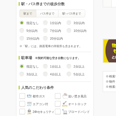
駅・バス停までの徒歩分数
駅まで
バス停まで
駅･バス停まで
指定なし
1分以内
3分以内
5分以内
7分以内
10分以内
15分以内
20分以内
※「駅」には、路面電車の停留所も含まれます。
駐車場
※契約可能な空き台数になります。
指定なし
1台以上
2台以上
3台以上
4台以上
5台以上
※検索
※物件
※検索
人気のこだわり条件
都市ガス
追い焚き風呂
エアコン付
オートロック
24hセキュリティ
ブロードバンド