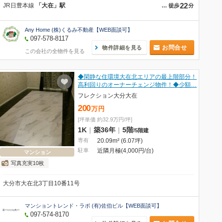
22
JR日豊本線
「大在」駅
…
徒歩
分
Any Home (株)くるみ不動産【WEB面談可】
097-578-8117
お問合せ
物件詳細を見る
この会社の全物件を見る
◆閑静な住環境大在北エリアの最上階部分！
高利回りのオーナーチェンジ物件！◆少額…
フレクション大分大在
200
万
円
[坪単価 約32.9万円/坪]
1K
|
築36年
|
5階
/
5階建
専有
20.09m² (6.07坪)
駐車
近隣月極(4,000円/台)
マンション
写真充実10枚
大分市大在北3丁目10番11号
マンショントレンド・ラボ (有)佐伯ビル【WEB面談可】
097-574-8170