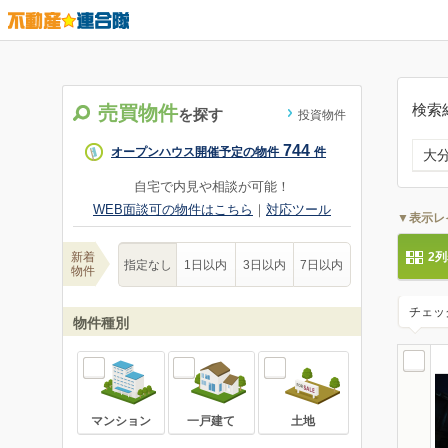
検索
売買物件
を探す
投資物件
744
オープンハウス開催予定の物件
件
大
自宅で内見や相談が可能！
WEB面談可の物件はこちら
｜
対応ツール
▼表示レ
新着
2
指定なし
1日以内
3日以内
7日以内
物件
チェッ
物件種別
マンション
一戸建て
土地