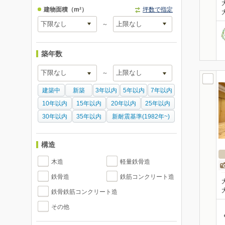
建物面積
（m²）
坪数で指定
～
築年数
～
建築中
新築
3年以内
5年以内
7年以内
10年以内
15年以内
20年以内
25年以内
30年以内
35年以内
新耐震基準(1982年~)
構造
木造
軽量鉄骨造
鉄骨造
鉄筋コンクリート造
鉄骨鉄筋コンクリート造
その他