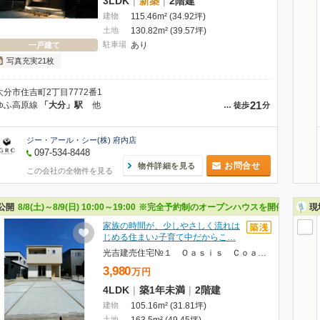
3LDK
|
新築
|
2階建
建物
115.46m² (34.92坪)
土地
130.82m² (39.57坪)
駐車場
あり
一戸建て
写真充実21枚
大分市住吉町2丁目7772番1
21
ゆふ高原線
「大分」駅
他
…
徒歩
分
ジー・アール・シー(株) 府内店
097-534-8448
お問合せ
物件詳細を見る
この会社の全物件を見る
公開
8/8(土)～8/9(日) 10:00～19:00
※完全予約制のオープンハウスを開催します♪
現
家族の時間が、少しやさしく流れは
じめる住まい♪子育て中だからこ…
光吉建売住宅№１ Ｏａｓｉｓ Ｃｏａｔ（オアシスコート）
3,980
万
円
4LDK
|
築1年未満
|
2階建
建物
105.16m² (31.81坪)
土地