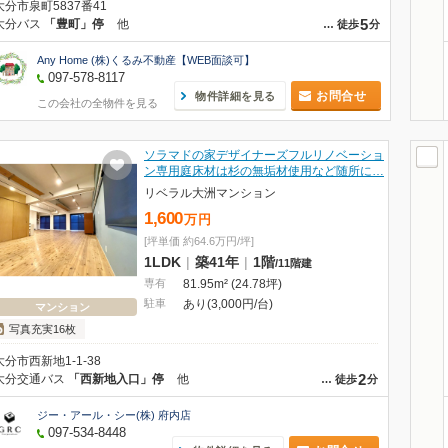
大分市泉町5837番41
5
大分バス
「豊町」停
他
…
徒歩
分
Any Home (株)くるみ不動産【WEB面談可】
097-578-8117
お問合せ
物件詳細を見る
この会社の全物件を見る
ソラマドの家デザイナーズフルリノベーショ
ン専用庭床材は杉の無垢材使用など随所に…
リベラル大洲マンション
1,600
万
円
[坪単価 約64.6万円/坪]
1LDK
|
築41年
|
1階
/
11階建
専有
81.95m² (24.78坪)
駐車
あり(3,000円/台)
マンション
写真充実16枚
大分市西新地1-1-38
2
大分交通バス
「西新地入口」停
他
…
徒歩
分
ジー・アール・シー(株) 府内店
097-534-8448