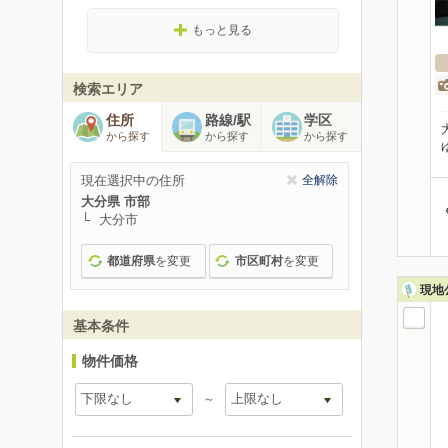
もっと見る
検索エリア
住所
路線/駅
学区
から探す
から探す
から探す
現在選択中の住所
全解除
大分県 市部
大分市
都道府県
を変更
市区町村
を変更
現地
基本条件
物件価格
～