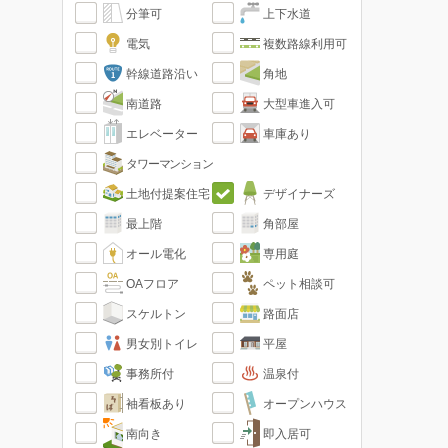
分筆可
上下水道
電気
複数路線利用可
幹線道路沿い
角地
南道路
大型車進入可
エレベーター
車庫あり
タワーマンション
土地付提案住宅
デザイナーズ
最上階
角部屋
オール電化
専用庭
OAフロア
ペット相談可
スケルトン
路面店
男女別トイレ
平屋
事務所付
温泉付
袖看板あり
オープンハウス
南向き
即入居可