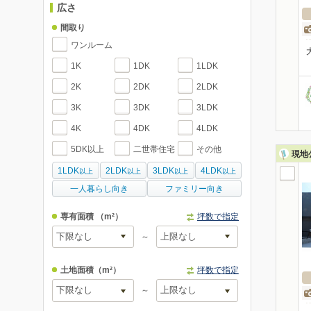
広さ
間取り
ワンルーム
1K
1DK
1LDK
2K
2DK
2LDK
3K
3DK
3LDK
4K
4DK
4LDK
5DK以上
二世帯住宅
その他
現地
1LDK
2LDK
3LDK
4LDK
以上
以上
以上
以上
一人暮らし向き
ファミリー向き
専有面積
（m²）
坪数で指定
～
土地面積
（m²）
坪数で指定
～