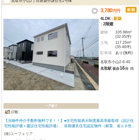
名取市小山2丁目新築分譲住宅1号棟
3,780
万
円
4LDK
|
新築
|
2階建
建物
105.98m²
(32.05坪)
土地
117.25m²
(35.46坪)
駐車場
あり(無料)
名取市小山2-6-40
16
名取駅
他
徒歩
分
一戸建て
17枚
【当物件仲介手数料無料です！！】●住宅性能表示制度最高等級取得（設計住
宅性能評価＋建設住宅性能評価）、長期優良住宅認定物件（耐震、省エネ性等
高い）、フラット35適合証明書ありBELS/省エネ基準適合認定、最長35年住宅
(株)ユーフォリア
保証システム、地盤サポートシステム20年保証