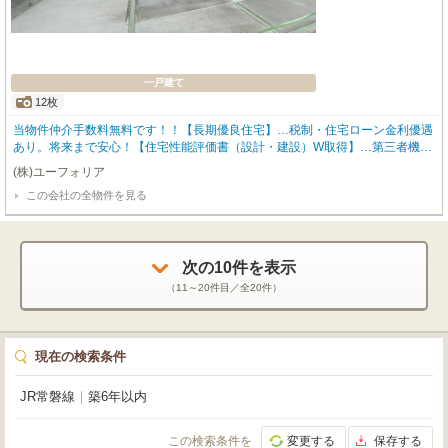
一戸建て
12枚
当物件仲介手数料無料です！！【長期優良住宅】…税制・住宅ローン金利優遇
あり。将来まで安心！【住宅性能評価書（設計・建設）W取得】…第三者機関
が品質をしっかり確認【耐震等級3＋制震ダンパー】…繰り返す地震にも強い
(株)ユーフォリア
「安心・安全」の構造【断熱等性能等級5／一次エネ等級6】…ZEH水準の快
この会社の全物件を見る
適・省エネ住宅【グッドデザイン賞＆キッズデザイン賞】…見た目と機能を両
立した先進住宅【ＢＥＬＳ評価書】・・・・国が認めた省エネ住宅。賢く快適
な省エネ生活を実現
次の
10
件を表示
（
11～20
件目／全
20
件）
現在の検索条件
JR常磐線
｜
築6年以内
この検索条件を
変更する
保存する