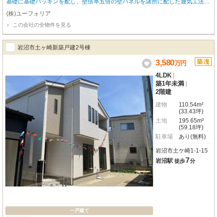
基礎に基礎パッキンを配し、壁倍率五倍の壁パネルを諸所に配した通気工法で
着工あら完成まで第三者機関による計四回の検査を通過した物件のみ引き渡し
(株)ユーフォリア
ている為地震に強い家です●住宅性能表示制度最高等級取得（設計住宅性能評
この会社の全物件を見る
価＋建設住宅性能評価）、長期優良住宅認定物件（耐震、省エネ性等高い）、
フラット35適合証明書あり
岩沼市土ヶ崎新築戸建2号棟
3,580
万
円
4LDK
|
築1年未満
|
2階建
建物
110.54m²
(33.43坪)
土地
195.65m²
(59.18坪)
駐車場
あり(無料)
岩沼市土ケ崎1-1-15
7
岩沼駅
徒歩
分
一戸建て