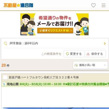
JR常磐線
｜
築6年以内
この検索条件を
変更する
保存する
20
件
新築戸建ハートフルタウン長町八丁目３２２番Ａ号棟
現地公開
8/4(火)～8/18(火) 10:00～16:00
※■家計応援Ｗ特典付内覧会開催■予