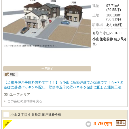
建物
97.71m²
(29.55坪)
土地
186.18m²
(56.31坪)
駐車場
あり(無料)
名取市小山2-10-11
5
小山住宅前停
徒歩
分
他
一戸建て
8枚
【当物件仲介手数料無料です！！】☆小山に新築戸建てが誕生です！☆●ベタ
基礎に基礎パッキンを配し、壁倍率五倍の壁パネルを諸所に配した通気工法で
着工あら完成まで第三者機関による計四回の検査を通過した物件のみ引き渡し
(株)ユーフォリア
ている為地震に強い家です●住宅性能表示制度最高等級取得（設計住宅性能評
この会社の全物件を見る
価＋建設住宅性能評価）、長期優良住宅認定物件（耐震、省エネ性等高い）、
フラット35適合証明書あり
小山２丁目６６番新築戸建B号棟
3,790
NEW
万
円