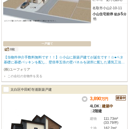
名取市小山2-10-11
5
小山住宅前停
徒歩
分
他
一戸建て
8枚
【当物件仲介手数料無料です！！】☆小山に新築戸建てが誕生です！☆●ベタ
基礎に基礎パッキンを配し、壁倍率五倍の壁パネルを諸所に配した通気工法で
着工あら完成まで第三者機関による計四回の検査を通過した物件のみ引き渡し
(株)ユーフォリア
ている為地震に強い家です●住宅性能表示制度最高等級取得（設計住宅性能評
この会社の全物件を見る
価＋建設住宅性能評価）、長期優良住宅認定物件（耐震、省エネ性等高い）、
フラット35適合証明書あり
太白区中田町寺浦新築戸建
3,890
万
円
4LDK
|
建築中
|
2階建
建物
111.73m²
(33.79坪)
土地
162.2m²