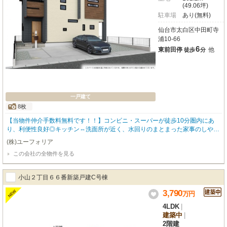
(49.06坪)
駐車場
あり(無料)
仙台市太白区中田町寺
浦10-66
6
東前田停
他
徒歩
分
一戸建て
8枚
【当物件仲介手数料無料です！！】​コンビニ・スーパーが徒歩10分圏内にあ
り、利便性良好◎キッチン⇔洗面所が近く、水回りのまとまった家事のしやす
い間取りです​主寝室は勾配天井を採用しており、ゆとりあるくつろぎの空間と
(株)ユーフォリア
なりそうです
この会社の全物件を見る
小山２丁目６６番新築戸建C号棟
3,790
NEW
万
円
4LDK
|
建築中
|
2階建