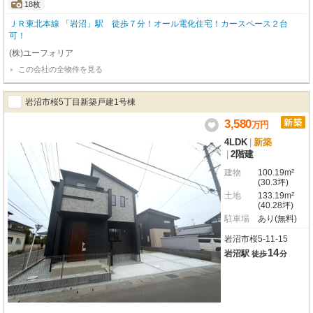
18枚
ＪＲ東北本線 「岩沼」駅 徒歩７分！オール電化住宅！カースペース２台
可！
(株)ユーフォリア
この会社の全物件を見る
岩沼市桜5丁目新築戸建1号棟
3,580
万
円
4LDK
|
新築
|
2階建
建物
100.19m²
(30.3坪)
土地
133.19m²
(40.28坪)
駐車場
あり(無料)
岩沼市桜5-11-15
14
岩沼駅
徒歩
分