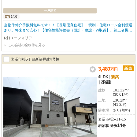
一戸建て
14枚
当物件仲介手数料無料です！！【長期優良住宅】…税制・住宅ローン金利優遇
あり。将来まで安心！【住宅性能評価書（設計・建設）W取得】…第三者機関
が品質をしっかり確認【耐震等級3＋制震ダンパー】…繰り返す地震にも強い
(株)ユーフォリア
「安心・安全」の構造【断熱等性能等級5／一次エネ等級6】…ZEH水準の快
この会社の全物件を見る
適・省エネ住宅【グッドデザイン賞＆キッズデザイン賞】…見た目と機能を両
立した先進住宅【ＢＥＬＳ評価書】・・・・国が認めた省エネ住宅。賢く快適
な省エネ生活を実現
岩沼市桜5丁目新築戸建4号棟
3,480
万
円
4LDK
|
新築
|
2階建
建物
101.22m²
(30.61坪)
土地
136.2m²
(41.2坪)
駐車場
あり(無料)
岩沼市桜5-11-15
14
岩沼駅
徒歩
分