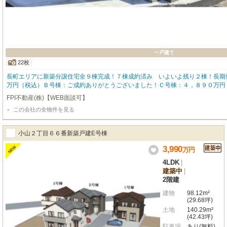
一戸建て
22枚
長町エリアに新築分譲住宅全９棟完成！７棟成約済み いよいよ残り２棟！長期
万円（税込）Ｂ号棟：ご成約ありがとうございました！Ｃ号棟：４，８９０万円
特典付キャンペーン実施中！ 特典１：住宅購入支援！ 特典２：家財購入支援
FPI不動産(株)【WEB面談可】
付内覧会開催 2026年8月04日（火）～8月18日（火） 10:00～16：0
この会社の全物件を見る
園 徒歩９分！●長町小学校 徒歩７分！●長町中学校 徒歩９分！●ローソン仙
長町店 徒歩９分！
小山２丁目６６番新築戸建E号棟
3,990
NEW
万
円
4LDK
|
建築中
|
2階建
建物
98.12m²
(29.68坪)
土地
140.29m²
(42.43坪)
駐車場
あり(無料)