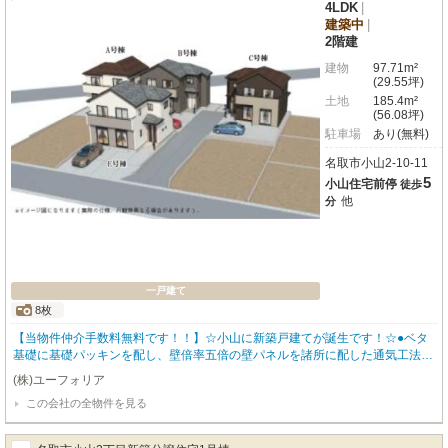
4LDK
|
建築中
|
2階建
建物
97.71m²
(29.55坪)
土地
185.4m²
(56.08坪)
駐車場
あり(無料)
名取市小山2-10-11
5
小山住宅前停
徒歩
他
分
一戸建て
8枚
【当物件仲介手数料無料です！！】☆小山に新築戸建てが誕生です！☆●ベタ
基礎に基礎パッキンを配し、壁倍率五倍の壁パネルを諸所に配した通気工法で
着工あら完成まで第三者機関による計四回の検査を通過した物件のみ引き渡し
(株)ユーフォリア
ている為地震に強い家です●住宅性能表示制度最高等級取得（設計住宅性能評
この会社の全物件を見る
価＋建設住宅性能評価）、長期優良住宅認定物件（耐震、省エネ性等高い）、
フラット35適合証明書あり